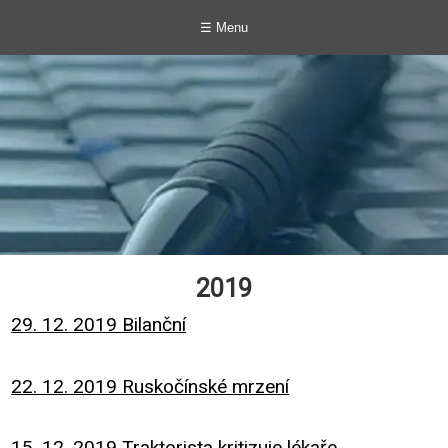
☰ Menu
2019
29. 12. 2019 Bilanční
22. 12. 2019 Ruskočínské mrzení
15. 12. 2019 Traktorista kritizuje lékaře