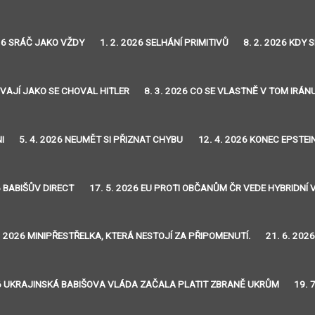
026 SRÁČ JAKO VŽDY
1. 2. 2026 SELHÁNÍ PRIMITIVŮ
8. 2. 2026 KDY
OVAJÍ JAKO SE CHOVAL HITLER
8. 3. 2026 CO SE VLASTNĚ V TOM IRÁN
I
5. 4. 2026 NEUMĚT SI PŘIZNAT CHYBU
12. 4. 2026 KONEC EPSTE
6 BABIŠŮV DIRECT
17. 5. 2026 EU PROTI OBČANŮM ČR VEDE HYBRIDNÍ 
6. 2026 MINIPŘESTŘELKA, KTERÁ NESTOJÍ ZA PŘIPOMENUTÍ.
21. 6. 20
26 UKRAJINSKÁ BABIŠOVA VLÁDA ZAČALA PLATIT ZBRANĚ UKRŮM
19. 