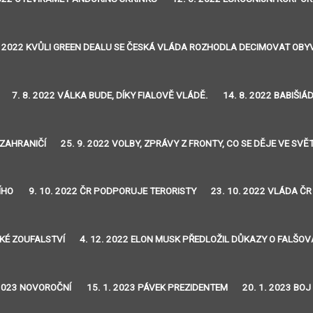
. 2022 KVŮLI GREEN DEALU SE ČESKÁ VLÁDA ROZHODLA DECIMOVAT OB
7. 8. 2022 VÁLKA BUDE, DÍKY FIALOVĚ VLÁDĚ.
14. 8. 2022 BABIŠIÁ
 ZAHRANIČÍ
25. 9. 2022 VOLBY, ZPRÁVY Z FRONTY, CO SE DĚJE VE SVĚ
ÍHO
9. 10. 2022 ČR PODPORUJE TERORISTY
23. 10. 2022 VLÁDA ČR
SKÉ ZOUFALSTVÍ
4. 12. 2022 ELON MUSK PŘEDLOŽIL DŮKAZY O FALŠO
 2023 NOVOROČNÍ
15. 1. 2023 PÁVEK PREZIDENTEM
20. 1. 2023 BO