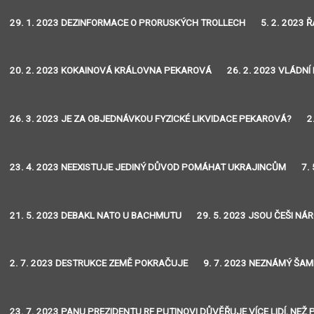
29. 1. 2023 DEZINFORMACE O PRORUSKÝCH TROLLECH
5. 2. 2023 
20. 2. 2023 KOKAINOVÁ KRÁLOVNA PEKAROVÁ
26. 2. 2023 VLÁDNÍ
26. 3. 2023 JE ZA OBJEDNÁVKOU FYZICKÉ LIKVIDACE PEKAROVÁ?
2
23. 4. 2023 NEEXISTUJE JEDINÝ DŮVOD POMÁHAT UKRAJINCŮM
7.
21. 5. 2023 DEBAKL NATO U BACHMUTU
29. 5. 2023 JSOU ČEŠI NÁ
2. 7. 2023 DESTRUKCE ZEMĚ POKRAČUJE
9. 7. 2023 NEZNÁMÝ ŠAM
23. 7. 2023 PANU PREZIDENTU RF PUTINOVI DŮVĚŘUJE VÍCE LIDÍ, N