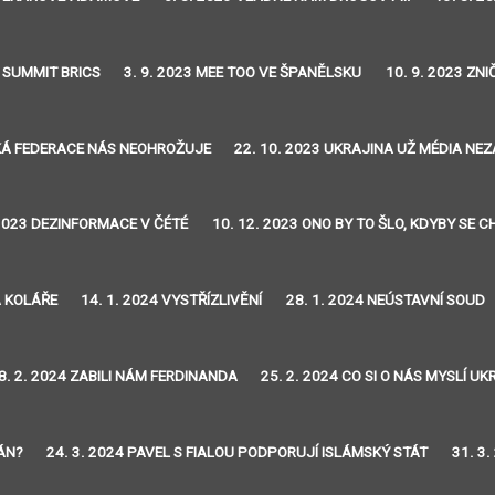
3 SUMMIT BRICS
3. 9. 2023 MEE TOO VE ŠPANĚLSKU
10. 9. 2023 ZN
SKÁ FEDERACE NÁS NEOHROŽUJE
22. 10. 2023 UKRAJINA UŽ MÉDIA NE
 2023 DEZINFORMACE V ČÉTÉ
10. 12. 2023 ONO BY TO ŠLO, KDYBY SE 
A KOLÁŘE
14. 1. 2024 VYSTŘÍZLIVĚNÍ
28. 1. 2024 NEÚSTAVNÍ SOUD
8. 2. 2024 ZABILI NÁM FERDINANDA
25. 2. 2024 CO SI O NÁS MYSLÍ UK
TÁN?
24. 3. 2024 PAVEL S FIALOU PODPORUJÍ ISLÁMSKÝ STÁT
31. 3