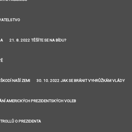
YVATELSTVO
DA
21. 8. 2022 TĚŠÍTE SE NA BÍDU?
TĚ
 ŠKODÍ NAŠÍ ZEMI
30. 10. 2022 JAK SE BRÁNIT VYHRŮŽKÁM VLÁDY
VÁNÍ AMERICKÝCH PREZIDENTSKÝCH VOLEB
J TROLLŮ O PREZIDENTA