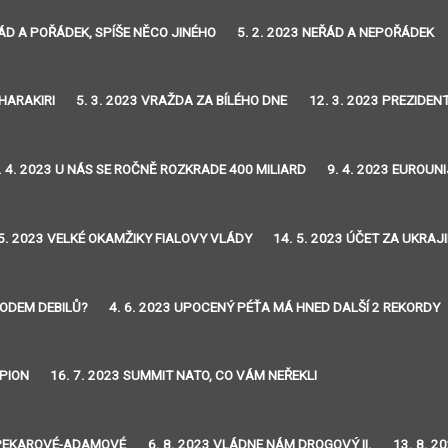
ŘÁD A POŘÁDEK, SPÍŠE NĚCO JINÉHO
5. 2. 2023 NEŘÁD A NEPOŘÁDEK
 HARAKIRI
5. 3. 2023 VRAŽDA ZA BÍLÉHO DNE
12. 3. 2023 PREZIDE
. 4. 2023 U NÁS SE ROČNĚ ROZKRADE 400 MILIARD
9. 4. 2023 EUROUNI
 5. 2023 VELKÉ OKAMŽIKY FIALOVY VLÁDY
14. 5. 2023 ÚČET ZA UKRA
RODEM DEBILŮ?
4. 6. 2023 UPOCENÝ PÉŤA MÁ HNED DALŠÍ 2 REKORDY
PION
16. 7. 2023 SUMMIT NATO, CO VÁM NEŘEKLI
EŽ PEKAROVÉ-ADAMOVÉ
6. 8. 2023 VLÁDNE NÁM DROGOVÝ II.
13. 8. 