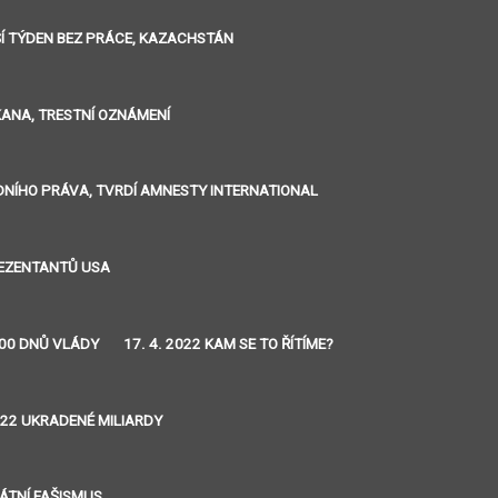
LŠÍ TÝDEN BEZ PRÁCE, KAZACHSTÁN
IKANA, TRESTNÍ OZNÁMENÍ
ÁRODNÍHO PRÁVA, TVRDÍ AMNESTY INTERNATIONAL
REZENTANTŮ USA
 100 DNŮ VLÁDY
17. 4. 2022 KAM SE TO ŘÍTÍME?
2022 UKRADENÉ MILIARDY
RÁTNÍ FAŠISMUS