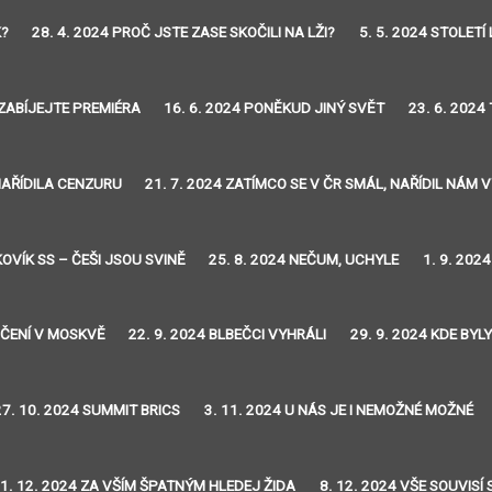
K?
28. 4. 2024 PROČ JSTE ZASE SKOČILI NA LŽI?
5. 5. 2024 STOLETÍ 
EZABÍJEJTE PREMIÉRA
16. 6. 2024 PONĚKUD JINÝ SVĚT
23. 6. 2024
 NAŘÍDILA CENZURU
21. 7. 2024 ZATÍMCO SE V ČR SMÁL, NAŘÍDIL NÁM
KOVÍK SS – ČEŠI JSOU SVINĚ
25. 8. 2024 NEČUM, UCHYLE
1. 9. 202
VIČENÍ V MOSKVĚ
22. 9. 2024 BLBEČCI VYHRÁLI
29. 9. 2024 KDE BYL
27. 10. 2024 SUMMIT BRICS
3. 11. 2024 U NÁS JE I NEMOŽNÉ MOŽNÉ
1. 12. 2024 ZA VŠÍM ŠPATNÝM HLEDEJ ŽIDA
8. 12. 2024 VŠE SOUVISÍ 