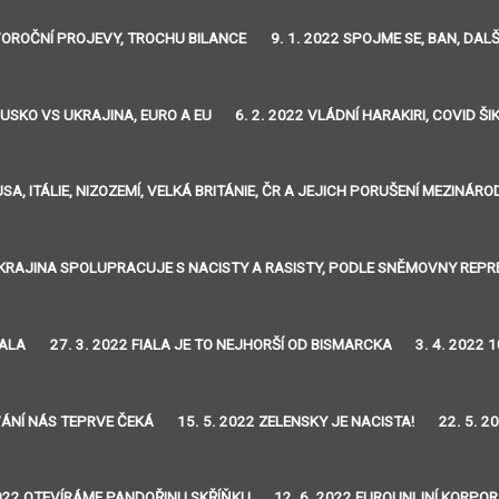
OVOROČNÍ PROJEVY, TROCHU BILANCE
9. 1. 2022 SPOJME SE, BAN, DA
RUSKO VS UKRAJINA, EURO A EU
6. 2. 2022 VLÁDNÍ HARAKIRI, COVID Š
 USA, ITÁLIE, NIZOZEMÍ, VELKÁ BRITÁNIE, ČR A JEJICH PORUŠENÍ MEZIN
 UKRAJINA SPOLUPRACUJE S NACISTY A RASISTY, PODLE SNĚMOVNY REP
HALA
27. 3. 2022 FIALA JE TO NEJHORŠÍ OD BISMARCKA
3. 4. 2022
VÁNÍ NÁS TEPRVE ČEKÁ
15. 5. 2022 ZELENSKY JE NACISTA!
22. 5. 
2022 OTEVÍRÁME PANDOŘINU SKŘÍŇKU
12. 6. 2022 EUROUNIJNÍ KORPO