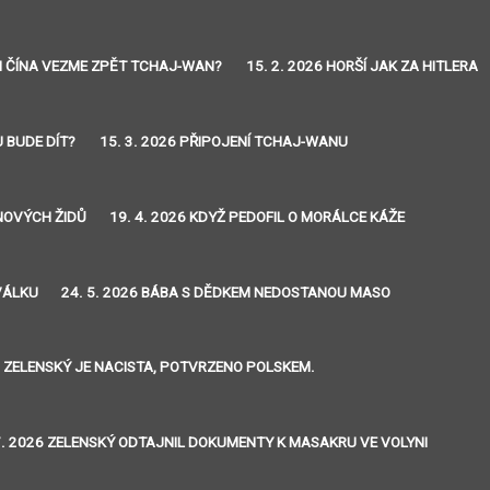
 SI ČÍNA VEZME ZPĚT TCHAJ-WAN?
15. 2. 2026 HORŠÍ JAK ZA HITLERA
U BUDE DÍT?
15. 3. 2026 PŘIPOJENÍ TCHAJ-WANU
INOVÝCH ŽIDŮ
19. 4. 2026 KDYŽ PEDOFIL O MORÁLCE KÁŽE
VÁLKU
24. 5. 2026 BÁBA S DĚDKEM NEDOSTANOU MASO
26 ZELENSKÝ JE NACISTA, POTVRZENO POLSKEM.
7. 2026 ZELENSKÝ ODTAJNIL DOKUMENTY K MASAKRU VE VOLYNI