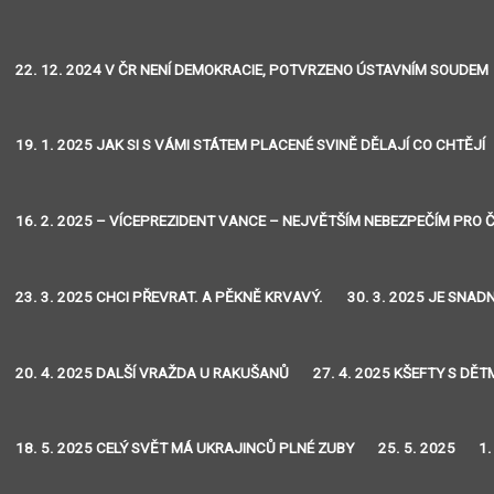
22. 12. 2024 V ČR NENÍ DEMOKRACIE, POTVRZENO ÚSTAVNÍM SOUDEM
19. 1. 2025 JAK SI S VÁMI STÁTEM PLACENÉ SVINĚ DĚLAJÍ CO CHTĚJÍ
16. 2. 2025 – VÍCEPREZIDENT VANCE – NEJVĚTŠÍM NEBEZPEČÍM PRO Č
23. 3. 2025 CHCI PŘEVRAT. A PĚKNĚ KRVAVÝ.
30. 3. 2025 JE SNA
20. 4. 2025 DALŠÍ VRAŽDA U RAKUŠANŮ
27. 4. 2025 KŠEFTY S DĚT
18. 5. 2025 CELÝ SVĚT MÁ UKRAJINCŮ PLNÉ ZUBY
25. 5. 2025
1.