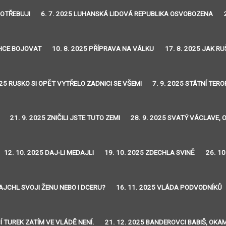
POTŘEBUJI
6. 7. 2025 LUHANSKÁ LIDOVÁ REPUBLIKA OSVOBOZENA
CHCE BOJOVAT
10. 8. 2025 PŘÍPRAVA NA VÁLKU
17. 8. 2025 JAK RU
025 RUSKO SI OPĚT VYTŘELO ZADNICI SE VŠEMI
7. 9. 2025 STÁTNÍ TER
21. 9. 2025 ZNIČILI JSTE TUTO ZEMI
28. 9. 2025 SVATÝ VÁCLAVE, 
12. 10. 2025 DAJ-LI MEDAJLI
19. 10. 2025 ZDECHLA SVINĚ
26. 1
AJCHL SVOJI ŽENU NEBO I DCERU?
16. 11. 2025 VLÁDA PODVODNÍKŮ
Í TUREK ZATÍM VE VLÁDĚ NENÍ.
21. 12. 2025 BANDEROVCI BABIŠ, OKA