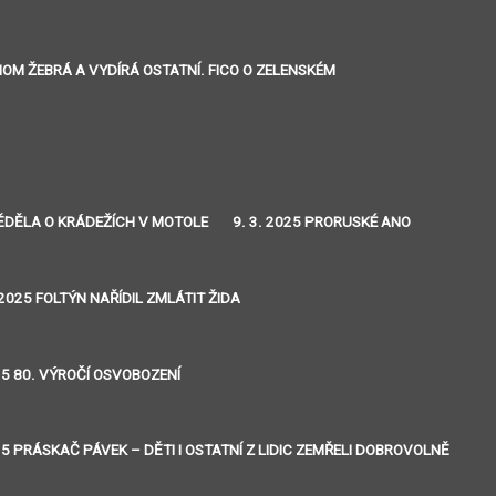
ENOM ŽEBRÁ A VYDÍRÁ OSTATNÍ. FICO O ZELENSKÉM
 VĚDĚLA O KRÁDEŽÍCH V MOTOLE
9. 3. 2025 PRORUSKÉ ANO
 2025 FOLTÝN NAŘÍDIL ZMLÁTIT ŽIDA
25 80. VÝROČÍ OSVOBOZENÍ
25 PRÁSKAČ PÁVEK – DĚTI I OSTATNÍ Z LIDIC ZEMŘELI DOBROVOLNĚ