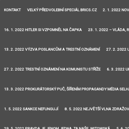
KONTAKT
VELKÝ PŘEDVOLEBNÍ SPECIÁL BRICS.CZ
2. 1. 2022 N
16. 1. 2022 HITLER SI VZPOMNĚL NA ČAPKA
23. 1. 2022 – VLÁDA, 
13. 2. 2022 VÝZVA POSLANCŮM A TRESTNÍ OZNÁMENÍ
27. 2. 2022
27. 2. 2022 TRESTNÍ OZNÁMENÍ NA KOMUNISTU STŘÍŽE
6. 3. 2022
13. 3. 2022 PROKURÁTORSKÝ PUČ, ŠÍŘENÍM PROPAGANDY MÉDIA SEL
1. 5. 2022 SANKCE NEFUNGUJÍ
8. 5. 2022 NEJVĚTŠÍ VLNA ZDRAŽO
29. 5. 2022 PRAVDA JE JENOM JEDNA, TA NAŠE, WITOWSKÁ
5. 6. 