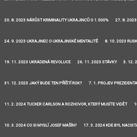
20. 8. 2023 NÁRŮST KRIMINALITY UKRAJINCŮ O 1.500%
27. 8. 202
24. 9. 2023 UKRAJINEC O UKRAJINSKÉ MENTALITĚ
8. 10. 2023 RU
19. 11. 2023 UKRADENÁ REVOLUCE
26. 11. 2023 STÁVKY
3. 12.
31. 12. 2023 JAKÝ BUDE TEN PŘÍŠTÍ ROK?
7. 1. PROJEV PREZIDENT
11. 2. 2024 TUCKER CARLSON A ROZHOVOR, KTERÝ MUSÍTE VIDĚT
1
10. 3. 2024 CO SI MYSLÍ JOSEF MAŠÍN?
17. 3. 2024 KDE BYL NACIS