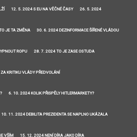
LŽÍ
12. 5. 2024 S EU NA VĚČNÉ ČASY
26. 5. 2024
 TO JE TA ZMĚNA
30. 6. 2024 DEZINFORMACE ŠÍŘENÉ VLÁDOU
 VYPNOUT ROPU
28. 7. 2024 TO JE ZASE OSTUDA
4 ZA KRITIKU VLÁDY PŘEDVOLÁNÍ
Y?
6. 10. 2024 KOLIK PŘISPĚLY HITLERMARKETY?
10. 11. 2024 DEBILITA PREZIDENTA SE NAPLNO UKÁZALA
SE VŠÍM
15. 12. 2024 NENÍ DÍRA JAKO DÍRA