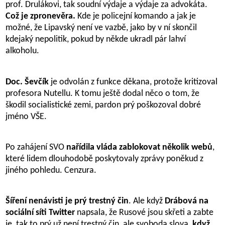
prof. Drulákovi, tak soudní výdaje a výdaje za advokáta.
Což je zpronevěra.
Kde je policejní komando a jak je
možné, že Lipavský není ve vazbě, jako by v ní skončil
kdejaký nepolitik, pokud by někde ukradl pár lahví
alkoholu.
Doc. Ševčík
je odvolán z funkce děkana, protože kritizoval
profesora Nutellu. K tomu ještě dodal něco o tom, že
škodil socialistické zemi, pardon prý poškozoval dobré
jméno VŠE.
Po zahájení SVO
nařídila vláda zablokovat několik webů
,
které lidem dlouhodobě poskytovaly zprávy poněkud z
jiného pohledu. Cenzura.
Šíření nenávisti je prý trestný čin
. Ale když
Drábová na
sociální síti Twitter
napsala, že Rusové jsou skřeti a zabte
je, tak to prý už není trestný čin, ale svoboda slova,
když