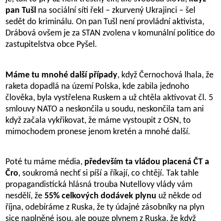
pan Tušl
na sociální síti řekl – zkurvený Ukrajinci – šel
sedět do kriminálu. On pan Tušl není provládní aktivista,
Drábová ovšem je za STAN zvolena v komunální politice do
zastupitelstva obce Pyšel.
Máme tu mnohé další případy
, když Černochová lhala, že
raketa dopadlá na území Polska, kde zabila jednoho
člověka, byla vystřelena Ruskem a už chtěla aktivovat čl. 5
smlouvy NATO a neskončila u soudu, neskončila tam ani
když začala vykřikovat, že máme vystoupit z OSN, to
mimochodem pronese jenom kretén a mnohé další.
Poté tu máme média,
především ta vládou placená ČT a
Čro
, soukromá nechť si píší a říkají, co chtějí. Tak tahle
propagandistická hlásná trouba Nutellovy vlády vám
nesdělí, že
55% celkových dodávek plynu
už někde od
října, odebíráme z Ruska, že ty údajné zásobníky na plyn
sice naplněné jsou, ale pouze plynem z Ruska, že když