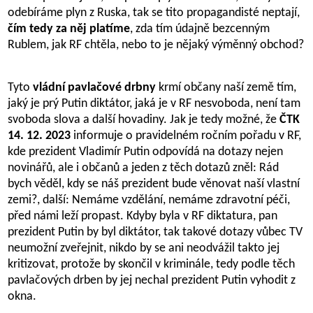
odebíráme plyn z Ruska, tak se tito propagandisté neptají,
čím tedy za něj platíme
, zda tím údajně bezcenným
Rublem, jak RF chtěla, nebo to je nějaký výměnný obchod?
Tyto
vládní pavlačové drbny
krmí občany naší země tím,
jaký je prý Putin diktátor, jaká je v RF nesvoboda, není tam
svoboda slova a další hovadiny. Jak je tedy možné, že
ČTK
14. 12. 2023
informuje o pravidelném ročním pořadu v RF,
kde prezident Vladimír Putin odpovídá na dotazy nejen
novinářů, ale i občanů a jeden z těch dotazů zněl: Rád
bych věděl, kdy se náš prezident bude věnovat naší vlastní
zemi?, další: Nemáme vzdělání, nemáme zdravotní péči,
před námi leží propast. Kdyby byla v RF diktatura, pan
prezident Putin by byl diktátor, tak takové dotazy vůbec TV
neumožní zveřejnit, nikdo by se ani neodvážil takto jej
kritizovat, protože by skončil v kriminále, tedy podle těch
pavlačových drben by jej nechal prezident Putin vyhodit z
okna.