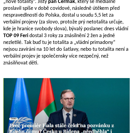
„nové totality“. Jistý
pan Čermák
, který se mediálně
proslavil spíše v době covidové, následně útěkem před
nespravedlností do Polska, dostal u soudu 5,5 let za
verbální projevy (za slovo, protože prý netotalita určuje,
kde je hranice svobody slova), bývalý poslanec dnes vládní
TOP 09 Feri
dostal 3 roky za znásilnění 2 žen a jedné
nezletilé. Tak buď tu je totalita a „vládní primadony“
nejsou zavíráni na 10 let do šatlavy, nebo tu totalita není a
verbální projev je společensky více nezpečný, než
znásilňovat děti.