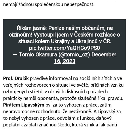
nemají žádnou společenskou nebezpečnost.
Říkám jasně: Peníze našim občanům, ne
cizincům! Vystoupil jsem v Českém rozhlase o
situaci kolem Ukrajiny a Ukrajinců v ČR.
pic.twitter.com/YaQHCo9PS0
— Tomio Okamura (@tomio_cz)
December
16, 2023
Prof. Drulák
pravdivě informoval na sociálních sítích a ve
veřejných rozhovorech o situaci ve světě, příčinách vzniku
ozbrojených střetů, v různých diskusních pořadech
prakticky neměl oponenta, protože skutečně říkal pravdu.
Pirátem Lipavským
byl za to vyhozen z práce, zatím
nepravomocně rozhodnuto, že nezákonně. A Lipavský za
to nebyl vyhozen z práce, odvolám z funkce, daňový
poplatník zaplatí značnou škodu, která vznikla jak panu