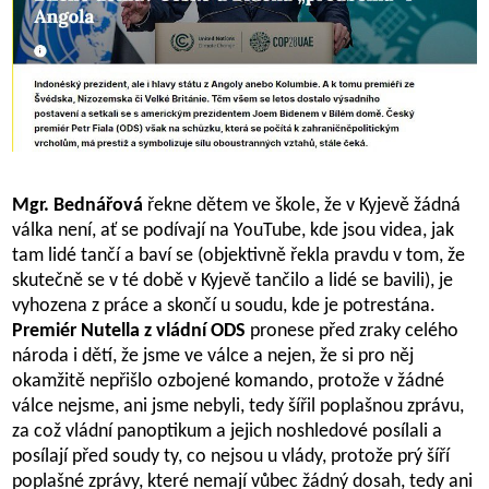
Mgr. Bednářová
řekne dětem ve škole, že v Kyjevě žádná
válka není, ať se podívají na YouTube, kde jsou videa, jak
tam lidé tančí a baví se (objektivně řekla pravdu v tom, že
skutečně se v té době v Kyjevě tančilo a lidé se bavili), je
vyhozena z práce a skončí u soudu, kde je potrestána.
Premiér Nutella z vládní ODS
pronese před zraky celého
národa i dětí, že jsme ve válce a nejen, že si pro něj
okamžitě nepřišlo ozbojené komando, protože v žádné
válce nejsme, ani jsme nebyli, tedy šířil poplašnou zprávu,
za což vládní panoptikum a jejich noshledové posílali a
posílají před soudy ty, co nejsou u vlády, protože prý šíří
poplašné zprávy, které nemají vůbec žádný dosah, tedy ani