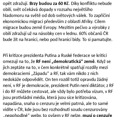
opět zdražují.
Brzy budou za 60 Kč
. Díky konfliktu nebude
obilí, svět očekává dopady v rozsahu největšího
hladomoru na světě od dob světových válek. To zapříčiní
ekonomickou migraci především z oblasti Afriky. Cílem
migrace budou země Evropy. Mezitím pečivo a výrobky z
obilí zdražují už na násobky cen v lednu. 60% občanů ČR
bude žít na hranici, nebo pod hranicí bídy. To si pamatujte.
Při kritizce prezidenta Putina a Ruské federace se kritici
omezují na to, že
RF není „demokratická“ země
. Když se
jich zeptáte na to, v čem konkrétně spatřují rozdíly mezi
demokraciemi „Západu“ a RF, tak vám nikdo z nich
nedokáže odpovědět. On ten rozdíl totiž opravdu žádný
není, v RF je demokracie, prezident Putin není diktátor, z RF
i do RF můžete cestovat, ale vždy bylo potřeba vízum, v RF
jsou protivládní média, která jsou sice kritizována,
napadána, snaha o cenzuru je velmi patrná, ale to samé
vidíte v ČR, kde jsou bez rozhodnutí soudu cenzurovány
„nepohodlné“ weby, to ovšem v RF nelze,
musí o cenzuře