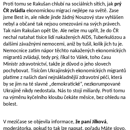
Proti tomu se Rakušan chlubí na sociálních sítích, jak
prý
ČR zvládla
ekonomickou migraci nejlépe na světě. Zase
jsme Best in, ale nikde jinde žádný Nouzový stav vyhlášen
nebyl a občané tak nejsou omezováni na svých právech.
Tak nám Rakušan opět lže. Ale nelze mu upřít, že do ČR
nechal natahat tisíce lidí nakažených AIDS, Tuberkulózou a
dalšími závažnými nemocemi, aniž by tušil, kolik jich tu je.
Nemocnice zatím nápor těchto nakažených ekonomických
migrantů zvládají, tedy prý, říkal to Válek, toho času
Ministr zdravotnictví, takže je důvod o jeho slovech
pochybovat. Tisícům Ukrajinských ekonomických migrantů
platíme z našich daní nejnákladnější zdravotní péči, která
by se jim na té slavné „demokratické“, nezkorumpované
Ukrajině nikdy nedostala. Nás to stojí miliardy. Proti tomu
na výměnu kyčelního kloubu čekáte měsíce, bez ohledu na
bolest.
V mezičase se objevila informace,
že paní Jílková
,
moderátorka, pokud to tak lze napsat, pořadu Máte slovo,