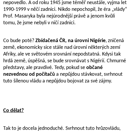
nepovedlo. A od roku 1945 jsme téměř neustále, vyjma let
1990-1999 v něčí zadnici. Nikdo nepochopil, že éra „vlády“
Prof. Masaryka byla nejúrodnější právě a jenom kvůli
tomu, že jsme nebyli v ničí zadnici.
Co bude poté?
Zbídačená ČR, na úrovni Nigérie
, zničená
země, ekonomicky sice stále nad úrovní některých zemí
Afriky, ale ve světovém srovnání nepodstatná. Kdysi tak
hrdá země, úspěšná, se bude srovnávat s Nigérií. Chmurné
představy, ale pravdivé. Tedy, pokud se
občané
nezvednou od počítačů
a nepůjdou stávkovat, svrhnout
tuto šílenou vládu a nepůjdou bojovat za své zájmy.
Co dělat?
Tak to je docela jednoduché. Svrhnout tuto hrůzovládu,