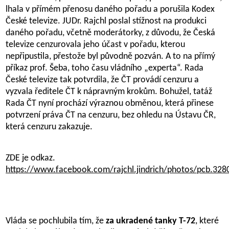
lhala v přímém přenosu daného pořadu a porušila Kodex
České televize. JUDr. Rajchl poslal stížnost na produkci
daného pořadu, včetně moderátorky, z důvodu, že Česká
televize cenzurovala jeho účast v pořadu, kterou
nepřipustila, přestože byl původně pozván. A to na přímý
příkaz prof. Šeba, toho času vládního „experta“. Rada
České televize tak potvrdila, že ČT provádí cenzuru a
vyzvala ředitele ČT k nápravným krokům. Bohužel, tatáž
Rada ČT nyní prochází výraznou obměnou, která přinese
potvrzení práva ČT na cenzuru, bez ohledu na Ústavu ČR,
která cenzuru zakazuje.
ZDE je odkaz.
https://www.facebook.com/rajchl.jindrich/photos/pcb.3
Vláda se pochlubila tím, že
za ukradené tanky T-72
, které