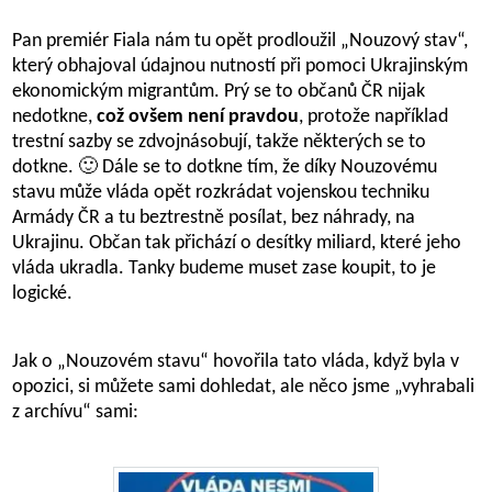
Pan premiér Fiala nám tu opět prodloužil „Nouzový stav“,
který obhajoval údajnou nutností při pomoci Ukrajinským
ekonomickým migrantům. Prý se to občanů ČR nijak
nedotkne,
což ovšem není pravdou
, protože například
trestní sazby se zdvojnásobují, takže některých se to
dotkne. 🙂 Dále se to dotkne tím, že díky Nouzovému
stavu může vláda opět rozkrádat vojenskou techniku
Armády ČR a tu beztrestně posílat, bez náhrady, na
Ukrajinu. Občan tak přichází o desítky miliard, které jeho
vláda ukradla. Tanky budeme muset zase koupit, to je
logické.
Jak o „Nouzovém stavu“ hovořila tato vláda, když byla v
opozici, si můžete sami dohledat, ale něco jsme „vyhrabali
z archívu“ sami: