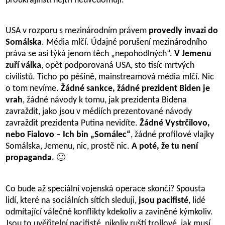
proukrajinští hejtři neuvědomují.
USA v rozporu s mezinárodním právem
provedly invazi do
Somálska
. Média mlčí. Údajné porušení mezinárodního
práva se asi týká jenom těch „nepohodlných“.
V Jemenu
zuří válka
, opět podporovaná USA, sto tisíc mrtvých
civilistů. Ticho po pěšině, mainstreamová média mlčí. Nic
o tom nevíme.
Žádné sankce, žádné prezident Biden je
vrah
, žádné návody k tomu, jak prezidenta Bidena
zavraždit, jako jsou v médiích prezentované návody
zavraždit prezidenta Putina nevidíte.
Žádné Vystrčilovo,
nebo Fialovo – Ich bin „Somálec“
, žádné profilové vlajky
Somálska, Jemenu, nic, prostě nic.
A poté, že tu není
propaganda
. 🙂
Co bude až speciální vojenská operace skončí? Spousta
lidí, které na sociálních sítích sleduji,
jsou pacifisté
, lidé
odmítající válečné konflikty kdekoliv a zaviněné kýmkoliv.
Jsou to uvěřitelní pacifisté, nikoliv ruští trollové, jak musí