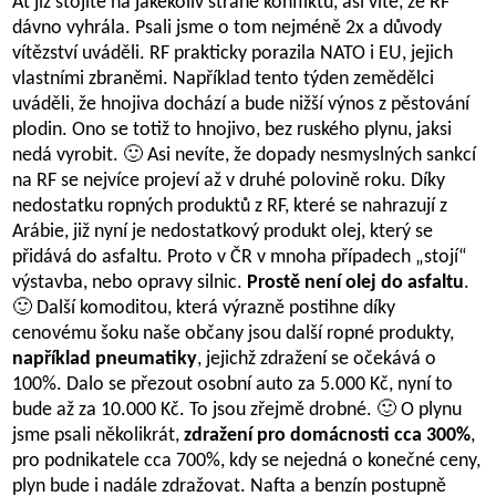
Ať již stojíte na jakékoliv straně konfliktu, asi víte, že RF
dávno vyhrála. Psali jsme o tom nejméně 2x a důvody
vítězství uváděli. RF prakticky porazila NATO i EU, jejich
vlastními zbraněmi. Například tento týden zemědělci
uváděli, že hnojiva dochází a bude nižší výnos z pěstování
plodin. Ono se totiž to hnojivo, bez ruského plynu, jaksi
nedá vyrobit. 🙂 Asi nevíte, že dopady nesmyslných sankcí
na RF se nejvíce projeví až v druhé polovině roku. Díky
nedostatku ropných produktů z RF, které se nahrazují z
Arábie, již nyní je nedostatkový produkt olej, který se
přidává do asfaltu. Proto v ČR v mnoha případech „stojí“
výstavba, nebo opravy silnic.
Prostě není olej do asfaltu
.
🙂 Další komoditou, která výrazně postihne díky
cenovému šoku naše občany jsou další ropné produkty,
například pneumatiky
, jejichž zdražení se očekává o
100%. Dalo se přezout osobní auto za 5.000 Kč, nyní to
bude až za 10.000 Kč. To jsou zřejmě drobné. 🙂 O plynu
jsme psali několikrát,
zdražení pro domácnosti cca 300%
,
pro podnikatele cca 700%, kdy se nejedná o konečné ceny,
plyn bude i nadále zdražovat. Nafta a benzín postupně