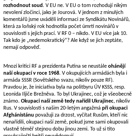
rozhodnout soud
. V EU ne. V EU o tom rozhodují nikým
nevolení zločinci, jako je Jourová. V jednom z minulých
komentářů jsme uváděli informaci ze Syndikátu Novinářů,
která za loňský rok hodnotila počet úmrtí novinářů v
souvislosti s jejich prací. V RF 0 – nikdo. V EU více jak 10.
Tak kdo je „nedemokratický“? Ale když se jich zeptáte,
nemají odpověď.
Mnozí kritici RF a prezidenta Putina se neustále
ohánějí
naší okupací v roce 1968
. V okupujících armádách byla i
armáda SSSR (Sovětského svazu, nikoliv pouze RF).
Pravdou je, že iniciativa byla na politbyru ÚV KSSS, resp.
Leonida Iljiče Brežněva. To byl Ukrajinec, což je všeobecně
známo.
Okupaci naší země tedy nařídil Ukrajinec
, nikoliv
Rus. V souvislosti s našim 20-letým angažmá
při okupaci
Afghánistánu
považuji za drzost, vyčítat Rusům, kteří nic
nenařídili, okupaci naší země, pokud jsme sami okupovali
vlastně téměř stejnou dobu jinou zemi. To už si tito