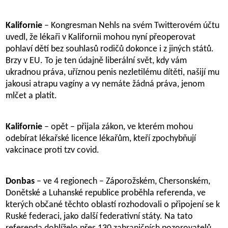
Kalifornie
– Kongresman Nehls na svém Twitterovém účtu
uvedl, že lékaři v Kalifornii mohou nyní přeoperovat
pohlaví dětí bez souhlasů rodičů dokonce i z jiných států.
Brzy v EU. To je ten údajně liberální svět, kdy vám
ukradnou práva, uříznou penis nezletilému dítěti, našijí mu
jakousi atrapu vagíny a vy nemáte žádná práva, jenom
mlčet a platit.
Kalifornie
– opět – přijala zákon, ve kterém mohou
odebírat lékařské licence lékařům, kteří zpochybňují
vakcinace proti tzv covid.
Donbas
– ve 4 regionech – Záporožském, Chersonském,
Donětské a Luhanské republice proběhla referenda, ve
kterých občané těchto oblastí rozhodovali o připojení se k
Ruské federaci, jako další federativní státy. Na tato