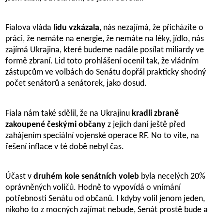
Fialova vláda
lidu vzkázala
, nás nezajímá, že přicházíte o
práci, že nemáte na energie, že nemáte na léky, jídlo, nás
zajímá Ukrajina, které budeme nadále posílat miliardy ve
formě zbraní. Lid toto prohlášení ocenil tak, že vládním
zástupcům ve volbách do Senátu dopřál prakticky shodný
počet senátorů a senátorek, jako dosud.
Fiala nám také sdělil, že na Ukrajinu
kradli zbraně
zakoupené českými občany
z jejich daní ještě před
zahájením speciální vojenské operace RF. No to víte, na
řešení inflace v té době nebyl čas.
Účast v
druhém kole senátních voleb
byla necelých 20%
oprávněných voličů. Hodně to vypovídá o vnímání
potřebnosti Senátu od občanů. I kdyby volil jenom jeden,
nikoho to z mocných zajímat nebude, Senát prostě bude a