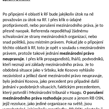
Po připojení 4 oblastí k RF bude jakýkoliv útok na ně
považován za útok na RF. I přes křik o údajné
protiprávnosti, nebo porušení mezinárodního práva, je to
přesně naopak. Referenda nepodléhají žádnému
schvalování ze strany mezinárodních organizací, nebo
snad politiků, jsou místním právem. Pokud jde o připojení
těchto oblastí k RF, toto je opět v souladu s mezinárodním
právem, protože takové jednání
mezinárodní právo
neupravuje
. I přes křik propagandistů, lhářů, podvodníků,
kteří neznají ani základy mezinárodního práva. Je to
obdobná situace jako v Srbsku, kde Kosovo vyhlásilo
nezávislost a jelikož dané mezinárodní právo neupravuje,
bylo jednání Kosova, jako precedent pro případné další
jednání v podobných situacích, faktickým precedentem,
který potvrdil i Mezinárodní tribunál v Haagu.
O porušení
mezinárodního práva rozhoduje
pouze a jenom RB OSN,
jejíž rezoluce, jako jediné organizace na světě, jsou