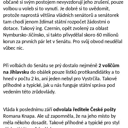
občané si svým postojem nevyvzdorují jeho zrušení, pouze
volbou u voleb si to vynutí. Je dobré si to uvědomit,
protože naprostá většina vládních senátorů a senátorek
tam chodí jenom ždímat státní rozpočet žádostmi o
dotace. Takový ing. Czernin, opět zvolený za oblast
Nymbursko-Jičínsko, si takto přivydělal skoro 60 milionů
korun za prvních pár let v Senátu. Pro svůj obvod neudělal
vůbec nic.
Při volbách do Senátu se prý dostalo nejméně
2 voličům
na Jihlavsku
do obálek pouze lístků protikandidátky a to
hned v počtu 2 ks, ani jeden nebyl pro Vystrčila. Takové
příhodné a typické, jak u nás funguje státní správa pod
vedením této zrůdovlády.
Vláda k poslednímu září
odvolala ředitele České pošty
Romana Knapa. Ale už zapomněla, že na jeho místo by
měla někoho dosadit. Takové příhodné a typické pro styl