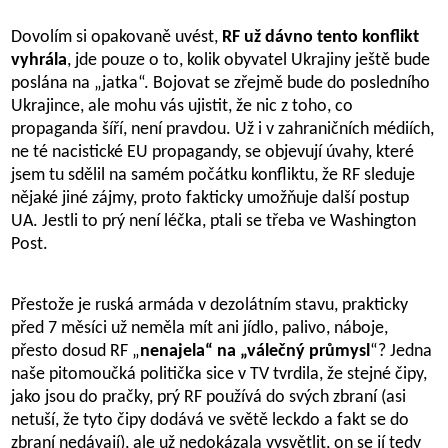
Dovolím si opakovaně uvést,
RF už dávno tento konflikt
vyhrála
, jde pouze o to, kolik obyvatel Ukrajiny ještě bude
poslána na „jatka“. Bojovat se zřejmě bude do posledního
Ukrajince, ale mohu vás ujistit, že nic z toho, co
propaganda šíří, není pravdou. Už i v zahraničních médiích,
ne té nacistické EU propagandy, se objevují úvahy, které
jsem tu sdělil na samém počátku konfliktu, že RF sleduje
nějaké jiné zájmy, proto fakticky umožňuje další postup
UA. Jestli to prý není léčka, ptali se třeba ve Washington
Post.
Přestože je ruská armáda v dezolátním stavu, prakticky
před 7 měsíci už neměla mít ani jídlo, palivo, náboje,
přesto dosud RF „
nenajela“ na „válečný průmysl
“? Jedna
naše pitomoučká politička sice v TV tvrdila, že stejné čipy,
jako jsou do pračky, prý RF používá do svých zbraní (asi
netuší, že tyto čipy dodává ve světě leckdo a fakt se do
zbraní nedávají), ale už nedokázala vysvětlit, on se jí tedy