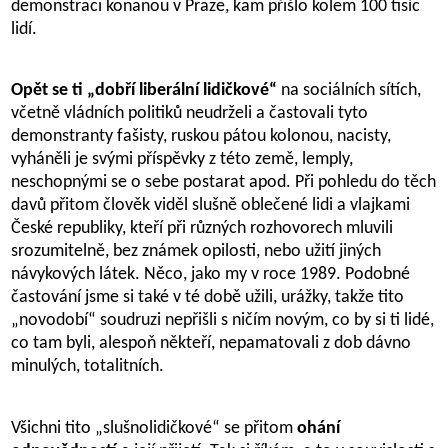
demonstraci konanou v Praze, kam přišlo kolem 100 tisíc
lidí.
Opět se ti „dobří liberální lidičkové“
na sociálních sítích,
včetně vládních politiků neudrželi a častovali tyto
demonstranty fašisty, ruskou pátou kolonou, nacisty,
vyháněli je svými příspěvky z této země, lemply,
neschopnými se o sebe postarat apod. Při pohledu do těch
davů přitom člověk viděl slušně oblečené lidi a vlajkami
České republiky, kteří při různých rozhovorech mluvili
srozumitelně, bez známek opilosti, nebo užití jiných
návykových látek. Něco, jako my v roce 1989. Podobné
častování jsme si také v té době užili, urážky, takže tito
„novodobí“ soudruzi nepřišli s ničím novým, co by si ti lidé,
co tam byli, alespoň někteří, nepamatovali z dob dávno
minulých, totalitních.
Všichni tito „slušnolidičkové“ se přitom
ohání