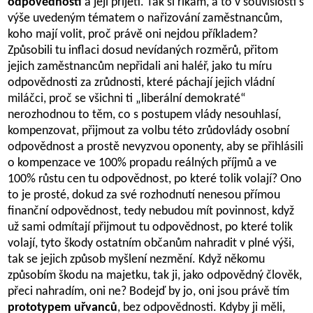
odpovědností
a její přijetí. Tak si říkám, a to v souvislosti s
výše uvedeným tématem o nařizování zaměstnancům,
koho mají volit, proč právě oni nejdou příkladem?
Způsobili tu inflaci dosud nevídaných rozměrů, přitom
jejich zaměstnancům nepřidali ani haléř, jako tu míru
odpovědnosti za zrůdnosti, které páchají jejich vládní
miláčci, proč se všichni ti „liberální demokraté“
nerozhodnou to těm, co s postupem vlády nesouhlasí,
kompenzovat, přijmout za volbu této zrůdovlády osobní
odpovědnost a prostě nevyzvou oponenty, aby se přihlásili
o kompenzace ve 100% propadu reálných příjmů a ve
100% růstu cen tu odpovědnost, po které tolik volají? Ono
to je prosté, dokud za své rozhodnutí nenesou přímou
finanční odpovědnost, tedy nebudou mít povinnost, když
už sami odmítají přijmout tu odpovědnost, po které tolik
volají, tyto škody ostatním občanům nahradit v plné výši,
tak se jejich způsob myšlení nezmění. Když někomu
způsobím škodu na majetku, tak ji, jako odpovědný člověk,
přeci nahradím, oni ne? Bodejď by jo, oni jsou právě tím
prototypem uřvanců
, bez odpovědnosti. Kdyby ji měli,