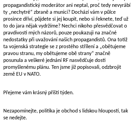
propagandistický moderátor ani neptal, proč tedy nevyrábí
ty „nechytré“ zbraně a munici? Dochází vám v půlce
prosince dříví, půjdete si jej koupit, nebo si řeknete, teď už
to do jara nějak vydržíme? Nechci nikoho přesvědčovat o
pravdivosti mých názorů, pouze poukazuji na značné
nedostatky při uvažování našich propagandistů. Ona totiž
ta vojenská strategie se z prostého střílení a „obětujeme
pravou stranu, my obětujeme obě strany“ značně
posunula a veškeré jednání RF nasvědčuje dosti
promyšlenému plánu. Ten jsme již popisovali, odzbrojit
země EU v NATO.
Přejeme vám krásný příští týden.
Nezapomínejte, politika je obchod s lidskou hloupostí, tak
se nedejte.