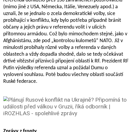
referenda dohlíželo přes 130 zahraničních pozorovatelů
(mimo jiné z USA, Německa, Itálie, Venezuely apod.) a
uznali, že se jednalo o zcela demokratické volby, sice
probíhající v konfliktu, kdy bylo potřeba případně bránit
občany a jejich právu v referendu volit i v ulicích
přítomnou armádou. Což bylo mimochodem stejné, jako v
Afghánistánu, zde pod „kontrolou kulometů“ NATO. Již v
minulosti probíhaly různé volby a referenda v daných
oblastech a vždy dopadla shodně, dalo se tedy očekávat
drtivé vítězství příznivců připojení oblastí k RF. Prezident RF
Putin výsledky referenda uznal a požádal Dumu o
vyslovení souhlasu. Poté budou všechny oblasti součástí
Ruské federace.
Zprávy z fronty