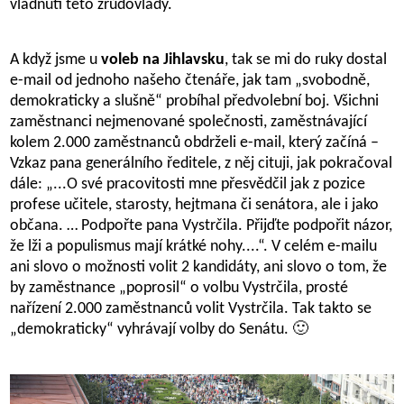
vládnutí této zrůdovlády.
A když jsme u
voleb na Jihlavsku
, tak se mi do ruky dostal
e-mail od jednoho našeho čtenáře, jak tam „svobodně,
demokraticky a slušně“ probíhal předvolební boj. Všichni
zaměstnanci nejmenované společnosti, zaměstnávající
kolem 2.000 zaměstnanců obdrželi e-mail, který začíná –
Vzkaz pana generálního ředitele, z něj cituji, jak pokračoval
dále: „...O své pracovitosti mne přesvědčil jak z pozice
profese učitele, starosty, hejtmana či senátora, ale i jako
občana. …
Podpořte
pana Vystrčila. Přijďte podpořit názor,
že lži a populismus mají krátké nohy....“. V celém e-mailu
ani slovo o možnosti volit 2 kandidáty, ani slovo o tom, že
by zaměstnance „poprosil“ o volbu Vystrčila, prosté
nařízení 2.000 zaměstnanců volit Vystrčila. Tak takto se
„demokraticky“ vyhrávají volby do Senátu. 🙂