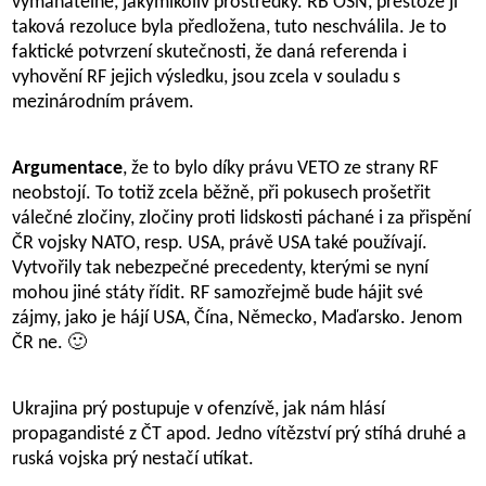
vymahatelné, jakýmikoliv prostředky. RB OSN, přestože ji
taková rezoluce byla předložena, tuto neschválila. Je to
faktické potvrzení skutečnosti, že daná referenda i
vyhovění RF jejich výsledku, jsou zcela v souladu s
mezinárodním právem.
Argumentace
, že to bylo díky právu VETO ze strany RF
neobstojí. To totiž zcela běžně, při pokusech prošetřit
válečné zločiny, zločiny proti lidskosti páchané i za přispění
ČR vojsky NATO, resp. USA, právě USA také používají.
Vytvořily tak nebezpečné precedenty, kterými se nyní
mohou jiné státy řídit. RF samozřejmě bude hájit své
zájmy, jako je hájí USA, Čína, Německo, Maďarsko. Jenom
ČR ne. 🙂
Ukrajina prý postupuje v ofenzívě, jak nám hlásí
propagandisté z ČT apod. Jedno vítězství prý stíhá druhé a
ruská vojska prý nestačí utíkat.