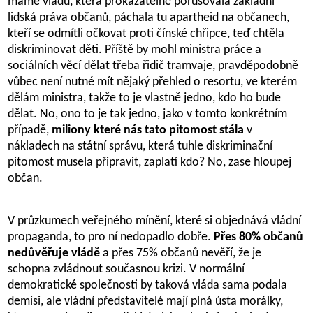
máme vládu, která prokazatelně porušovala základní
lidská práva občanů, páchala tu apartheid na občanech,
kteří se odmítli očkovat proti čínské chřipce, teď chtěla
diskriminovat děti. Příště by mohl ministra práce a
sociálních věcí dělat třeba řidič tramvaje, pravděpodobně
vůbec není nutné mít nějaký přehled o resortu, ve kterém
dělám ministra, takže to je vlastně jedno, kdo ho bude
dělat. No, ono to je tak jedno, jako v tomto konkrétním
případě,
miliony které nás tato pitomost stála
v
nákladech na státní správu, která tuhle diskriminační
pitomost musela připravit, zaplatí kdo? No, zase hloupej
občan.
V průzkumech veřejného mínění, které si objednává vládní
propaganda, to pro ní nedopadlo dobře.
Přes 80% občanů
nedůvěřuje vládě
a přes 75% občanů nevěří, že je
schopna zvládnout současnou krizi. V normální
demokratické společnosti by taková vláda sama podala
demisi, ale vládní představitelé mají plná ústa morálky,