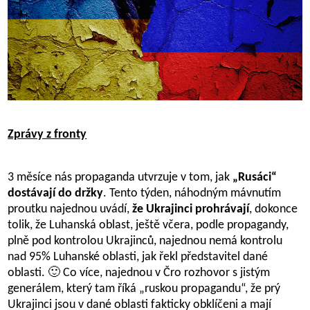
Zprávy z fronty
3 měsíce nás propaganda utvrzuje v tom, jak
„Rusáci“
dostávají do držky
. Tento týden, náhodným mávnutím
proutku najednou uvádí,
že Ukrajinci prohrávají
, dokonce
tolik, že Luhanská oblast, ještě včera, podle propagandy,
plně pod kontrolou Ukrajinců, najednou nemá kontrolu
nad 95% Luhanské oblasti, jak řekl představitel dané
oblasti. 🙂 Co více, najednou v Čro rozhovor s jistým
generálem, který tam říká „ruskou propagandu“, že prý
Ukrajinci jsou v dané oblasti fakticky obklíčeni a mají