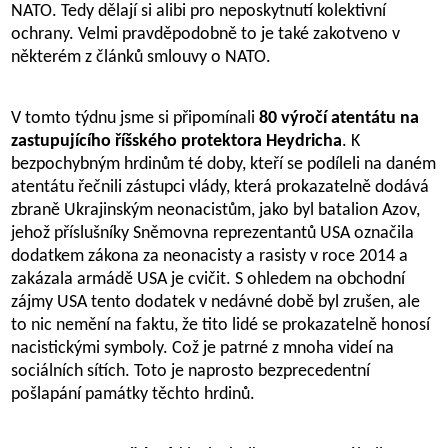
NATO. Tedy dělají si alibi pro neposkytnutí kolektivní
ochrany. Velmi pravděpodobně to je také zakotveno v
některém z článků smlouvy o NATO.
V tomto týdnu jsme si připomínali
80 výročí atentátu na
zastupujícího říšského protektora Heydricha
. K
bezpochybným hrdinům té doby, kteří se podíleli na daném
atentátu řečnili zástupci vlády, která prokazatelně dodává
zbraně Ukrajinským neonacistům, jako byl batalion Azov,
jehož příslušníky Sněmovna reprezentantů USA označila
dodatkem zákona za neonacisty a rasisty v roce 2014 a
zakázala armádě USA je cvičit. S ohledem na obchodní
zájmy USA tento dodatek v nedávné době byl zrušen, ale
to nic nemění na faktu, že tito lidé se prokazatelně honosí
nacistickými symboly. Což je patrné z mnoha videí na
sociálních sítích. Toto je naprosto bezprecedentní
pošlapání památky těchto hrdinů.