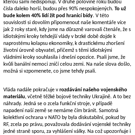
kterou sami nedisponují. V druhé polovině roku budou
čísla daleko horší, budou přes 90% nespokojených.
To už
bude kolem 40% lidí žít pod hranicí bídy
. V této
souvislosti si dovolím připomenout naše komentáře více
jak 2 roky staré, kdy jsme na důrazně varovali čtenáře, že s
idiotskými kroky tehdejší vlády v brzké době dojde k
naprostému kolapsu ekonomiky, k drastickému zhoršení
životní úrovně obyvatel, přičemž s těmi idiotskými
vládními kroky souhlasila i dnešní opozice. Psali jsme, že
kvůli banální nemoci zničí celou zemi. Na naše slova došlo,
možná si vzpomenete, co jsme tehdy psali.
Vláda nadále pokračuje v
rozdávání našeho vojenského
materiálu
, včetně těžké bojové techniky Ukrajině. A to bez
náhrady. Jedná se o zcela funkční stroje, v případě
napadení naší země se nemáme čím bránit. Samotná
kolektivní ochrana v NATO by byla diskutabilní, pokud by
RF, zcela po právu, považovala dodávání vojenské techniky
jedné straně sporu, za vyhlášení války. Na což upozorňuje i