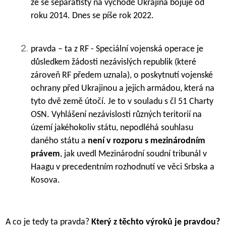
že se separatisty na východě Ukrajina bojuje od
roku 2014. Dnes se píše rok 2022.
pravda – ta z RF - Speciální vojenská operace je
důsledkem žádosti nezávislých republik (které
zároveň RF předem uznala), o poskytnutí vojenské
ochrany před Ukrajinou a jejich armádou, která na
tyto dvě země útočí. Je to v souladu s čl 51 Charty
OSN. Vyhlášení nezávislosti různých teritorií na
území jakéhokoliv státu, nepodléhá souhlasu
daného státu a
není v rozporu s mezinárodním
právem
, jak uvedl Mezinárodní soudní tribunál v
Haagu v precedentním rozhodnutí ve věci Srbska a
Kosova.
A co je tedy ta pravda?
Který z těchto výroků je pravdou?