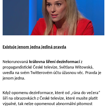
Existuje jenom jedna jediná pravda
Nekorunovaná
královna šíření dezinformací
z
propagandistické České televize, Světlana Witowská,
uvedla na svém Twitterovém účtu úžasnou věc. Pravda je
jenom jedna.
Když opomenu dezinformace, které od „rána do večera“
šíří na obrazovkách z České televize, které musíte platit
výpalné, tak nelze opomenout abnormální pitomost