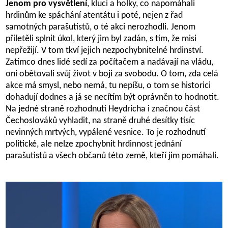
Jenom pro vysvětlení
, kluci a holky, co napomáhali
hrdinům ke spáchání atentátu i poté, nejen z řad
samotných parašutistů, o té akci nerozhodli. Jenom
přiletěli splnit úkol, který jim byl zadán, s tím, že misi
nepřežijí. V tom tkví jejich nezpochybnitelné hrdinství.
Zatímco dnes lidé sedí za počítačem a nadávají na vládu,
oni obětovali svůj život v boji za svobodu. O tom, zda celá
akce má smysl, nebo nemá, tu nepíšu, o tom se historici
dohadují dodnes a já se necítím být oprávněn to hodnotit.
Na jedné straně rozhodnutí Heydricha i značnou část
Čechoslováků vyhladit, na straně druhé desítky tisíc
nevinných mrtvých, vypálené vesnice. To je rozhodnutí
politické, ale nelze zpochybnit hrdinnost jednání
parašutistů a všech občanů této země, kteří jim pomáhali.