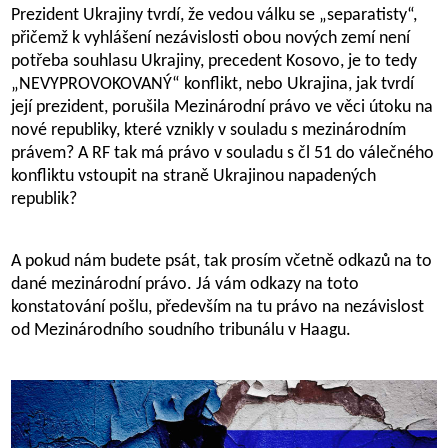
Prezident Ukrajiny tvrdí, že vedou válku se „separatisty“,
přičemž k vyhlášení nezávislosti obou nových zemí není
potřeba souhlasu Ukrajiny, precedent Kosovo, je to tedy
„NEVYPROVOKOVANÝ“ konflikt, nebo Ukrajina, jak tvrdí
její prezident, porušila Mezinárodní právo ve věci útoku na
nové republiky, které vznikly v souladu s mezinárodním
právem? A RF tak má právo v souladu s čl 51 do válečného
konfliktu vstoupit na straně Ukrajinou napadených
republik?
A pokud nám budete psát, tak prosím včetně odkazů na to
dané mezinárodní právo. Já vám odkazy na toto
konstatování pošlu, především na tu právo na nezávislost
od Mezinárodního soudního tribunálu v Haagu.