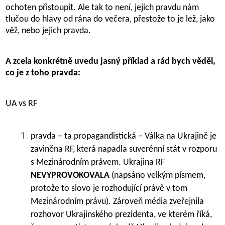
ochoten přistoupit. Ale tak to není, jejich pravdu nám
tlučou do hlavy od rána do večera, přestože to je lež, jako
věž, nebo jejich pravda.
A zcela konkrétně uvedu jasný příklad a rád bych věděl,
co je z toho pravda:
UA vs RF
pravda – ta propagandistická – Válka na Ukrajině je
zaviněna RF, která napadla suverénní stát v rozporu
s Mezinárodním právem. Ukrajina RF
NEVYPROVOKOVALA
(napsáno velkým písmem,
protože to slovo je rozhodující právě v tom
Mezinárodním právu). Zároveň média zveřejnila
rozhovor Ukrajinského prezidenta, ve kterém říká,