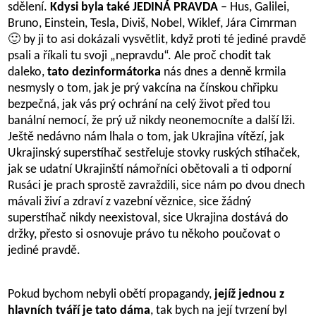
sdělení.
Kdysi byla také JEDINÁ PRAVDA
– Hus, Galilei,
Bruno, Einstein, Tesla, Diviš, Nobel, Wiklef, Jára Cimrman
🙂 by ji to asi dokázali vysvětlit, když proti té jediné pravdě
psali a říkali tu svoji „nepravdu“. Ale proč chodit tak
daleko,
tato dezinformátorka
nás dnes a denně krmila
nesmysly o tom, jak je prý vakcína na čínskou chřipku
bezpečná, jak vás prý ochrání na celý život před tou
banální nemocí, že prý už nikdy neonemocníte a další lži.
Ještě nedávno nám lhala o tom, jak Ukrajina vítězí, jak
Ukrajinský superstíhač sestřeluje stovky ruských stíhaček,
jak se udatní Ukrajinští námořníci obětovali a ti odporní
Rusáci je prach sprostě zavraždili, sice nám po dvou dnech
mávali živí a zdraví z vazební věznice, sice žádný
superstíhač nikdy neexistoval, sice Ukrajina dostává do
držky, přesto si osnovuje právo tu někoho poučovat o
jediné pravdě.
Pokud bychom nebyli obětí propagandy,
jejíž jednou z
hlavních tváří je tato dáma
, tak bych na její tvrzení byl