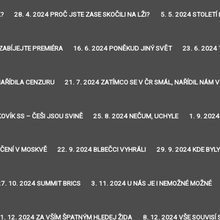
K?
28. 4. 2024 PROČ JSTE ZASE SKOČILI NA LŽI?
5. 5. 2024 STOLETÍ 
EZABÍJEJTE PREMIÉRA
16. 6. 2024 PONĚKUD JINÝ SVĚT
23. 6. 2024
 NAŘÍDILA CENZURU
21. 7. 2024 ZATÍMCO SE V ČR SMÁL, NAŘÍDIL NÁM
KOVÍK SS – ČEŠI JSOU SVINĚ
25. 8. 2024 NEČUM, UCHYLE
1. 9. 202
VIČENÍ V MOSKVĚ
22. 9. 2024 BLBEČCI VYHRÁLI
29. 9. 2024 KDE BYL
27. 10. 2024 SUMMIT BRICS
3. 11. 2024 U NÁS JE I NEMOŽNÉ MOŽNÉ
1. 12. 2024 ZA VŠÍM ŠPATNÝM HLEDEJ ŽIDA
8. 12. 2024 VŠE SOUVISÍ 