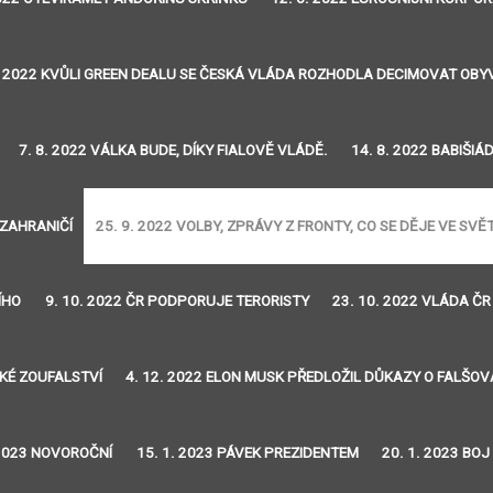
. 2022 KVŮLI GREEN DEALU SE ČESKÁ VLÁDA ROZHODLA DECIMOVAT OB
7. 8. 2022 VÁLKA BUDE, DÍKY FIALOVĚ VLÁDĚ.
14. 8. 2022 BABIŠIÁ
 ZAHRANIČÍ
25. 9. 2022 VOLBY, ZPRÁVY Z FRONTY, CO SE DĚJE VE SVĚ
ÍHO
9. 10. 2022 ČR PODPORUJE TERORISTY
23. 10. 2022 VLÁDA ČR
SKÉ ZOUFALSTVÍ
4. 12. 2022 ELON MUSK PŘEDLOŽIL DŮKAZY O FALŠO
 2023 NOVOROČNÍ
15. 1. 2023 PÁVEK PREZIDENTEM
20. 1. 2023 BO