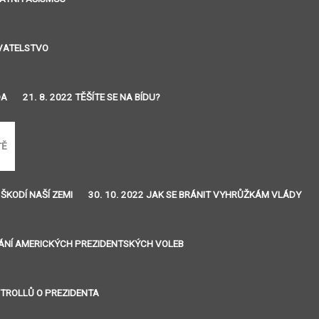
YVATELSTVO
DA
21. 8. 2022 TĚŠÍTE SE NA BÍDU?
TĚ
 ŠKODÍ NAŠÍ ZEMI
30. 10. 2022 JAK SE BRÁNIT VYHRŮŽKÁM VLÁDY
VÁNÍ AMERICKÝCH PREZIDENTSKÝCH VOLEB
J TROLLŮ O PREZIDENTA