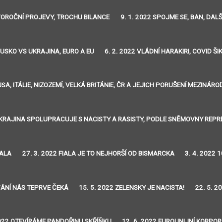
OVOROČNÍ PROJEVY, TROCHU BILANCE
9. 1. 2022 SPOJME SE, BAN, DA
RUSKO VS UKRAJINA, EURO A EU
6. 2. 2022 VLÁDNÍ HARAKIRI, COVID Š
 USA, ITÁLIE, NIZOZEMÍ, VELKÁ BRITÁNIE, ČR A JEJICH PORUŠENÍ MEZIN
 UKRAJINA SPOLUPRACUJE S NACISTY A RASISTY, PODLE SNĚMOVNY REP
HALA
27. 3. 2022 FIALA JE TO NEJHORŠÍ OD BISMARCKA
3. 4. 2022
VÁNÍ NÁS TEPRVE ČEKÁ
15. 5. 2022 ZELENSKY JE NACISTA!
22. 5. 
2022 OTEVÍRÁME PANDOŘINU SKŘÍŇKU
12. 6. 2022 EUROUNIJNÍ KORPO