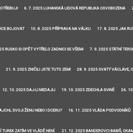
POTŘEBUJI
6. 7. 2025 LUHANSKÁ LIDOVÁ REPUBLIKA OSVOBOZENA
CHCE BOJOVAT
10. 8. 2025 PŘÍPRAVA NA VÁLKU
17. 8. 2025 JAK RU
025 RUSKO SI OPĚT VYTŘELO ZADNICI SE VŠEMI
7. 9. 2025 STÁTNÍ TER
21. 9. 2025 ZNIČILI JSTE TUTO ZEMI
28. 9. 2025 SVATÝ VÁCLAVE, 
12. 10. 2025 DAJ-LI MEDAJLI
19. 10. 2025 ZDECHLA SVINĚ
26. 1
AJCHL SVOJI ŽENU NEBO I DCERU?
16. 11. 2025 VLÁDA PODVODNÍKŮ
Í TUREK ZATÍM VE VLÁDĚ NENÍ.
21. 12. 2025 BANDEROVCI BABIŠ, OKA