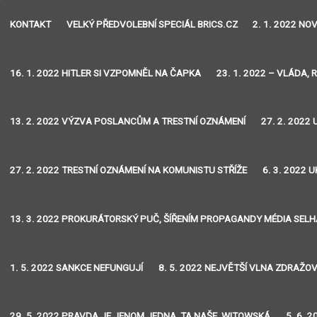
KONTAKT
VELKÝ PŘEDVOLEBNÍ SPECIÁL BRICS.CZ
2. 1. 2022 N
16. 1. 2022 HITLER SI VZPOMNĚL NA ČAPKA
23. 1. 2022 – VLÁDA, 
13. 2. 2022 VÝZVA POSLANCŮM A TRESTNÍ OZNÁMENÍ
27. 2. 2022
27. 2. 2022 TRESTNÍ OZNÁMENÍ NA KOMUNISTU STŘÍŽE
6. 3. 2022
13. 3. 2022 PROKURÁTORSKÝ PUČ, ŠÍŘENÍM PROPAGANDY MÉDIA SEL
1. 5. 2022 SANKCE NEFUNGUJÍ
8. 5. 2022 NEJVĚTŠÍ VLNA ZDRAŽO
29. 5. 2022 PRAVDA JE JENOM JEDNA, TA NAŠE, WITOWSKÁ
5. 6. 