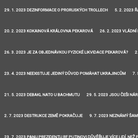
29. 1. 2023 DEZINFORMACE O PRORUSKÝCH TROLLECH
5. 2. 2023 
20. 2. 2023 KOKAINOVÁ KRÁLOVNA PEKAROVÁ
26. 2. 2023 VLÁDNÍ
26. 3. 2023 JE ZA OBJEDNÁVKOU FYZICKÉ LIKVIDACE PEKAROVÁ?
2
23. 4. 2023 NEEXISTUJE JEDINÝ DŮVOD POMÁHAT UKRAJINCŮM
7.
21. 5. 2023 DEBAKL NATO U BACHMUTU
29. 5. 2023 JSOU ČEŠI NÁ
2. 7. 2023 DESTRUKCE ZEMĚ POKRAČUJE
9. 7. 2023 NEZNÁMÝ ŠAM
23. 7. 2023 PANU PREZIDENTU RF PUTINOVI DŮVĚŘUJE VÍCE LIDÍ, N