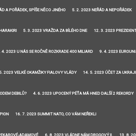
ŘÁD A POŘÁDEK, SPÍŠE NĚCO JINÉHO
5. 2. 2023 NEŘÁD A NEPOŘÁDEK
 HARAKIRI
5. 3. 2023 VRAŽDA ZA BÍLÉHO DNE
12. 3. 2023 PREZIDE
. 4. 2023 U NÁS SE ROČNĚ ROZKRADE 400 MILIARD
9. 4. 2023 EUROUNI
 5. 2023 VELKÉ OKAMŽIKY FIALOVY VLÁDY
14. 5. 2023 ÚČET ZA UKRA
RODEM DEBILŮ?
4. 6. 2023 UPOCENÝ PÉŤA MÁ HNED DALŠÍ 2 REKORDY
PION
16. 7. 2023 SUMMIT NATO, CO VÁM NEŘEKLI
EŽ PEKAROVÉ-ADAMOVÉ
6. 8. 2023 VLÁDNE NÁM DROGOVÝ II.
13. 8. 