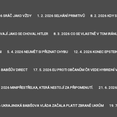
026 SRÁČ JAKO VŽDY
1. 2. 2026 SELHÁNÍ PRIMITIVŮ
8. 2. 2026 KDY
OVAJÍ JAKO SE CHOVAL HITLER
8. 3. 2026 CO SE VLASTNĚ V TOM IRÁN
I
5. 4. 2026 NEUMĚT SI PŘIZNAT CHYBU
12. 4. 2026 KONEC EPSTE
6 BABIŠŮV DIRECT
17. 5. 2026 EU PROTI OBČANŮM ČR VEDE HYBRIDNÍ 
6. 2026 MINIPŘESTŘELKA, KTERÁ NESTOJÍ ZA PŘIPOMENUTÍ.
21. 6. 20
26 UKRAJINSKÁ BABIŠOVA VLÁDA ZAČALA PLATIT ZBRANĚ UKRŮM
19. 