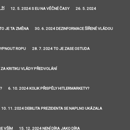
LŽÍ
12. 5. 2024 S EU NA VĚČNÉ ČASY
26. 5. 2024
 TO JE TA ZMĚNA
30. 6. 2024 DEZINFORMACE ŠÍŘENÉ VLÁDOU
 VYPNOUT ROPU
28. 7. 2024 TO JE ZASE OSTUDA
4 ZA KRITIKU VLÁDY PŘEDVOLÁNÍ
Y?
6. 10. 2024 KOLIK PŘISPĚLY HITLERMARKETY?
10. 11. 2024 DEBILITA PREZIDENTA SE NAPLNO UKÁZALA
SE VŠÍM
15. 12. 2024 NENÍ DÍRA JAKO DÍRA