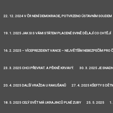
22. 12. 2024 V ČR NENÍ DEMOKRACIE, POTVRZENO ÚSTAVNÍM SOUDEM
19. 1. 2025 JAK SI S VÁMI STÁTEM PLACENÉ SVINĚ DĚLAJÍ CO CHTĚJÍ
16. 2. 2025 – VÍCEPREZIDENT VANCE – NEJVĚTŠÍM NEBEZPEČÍM PRO Č
23. 3. 2025 CHCI PŘEVRAT. A PĚKNĚ KRVAVÝ.
30. 3. 2025 JE SNA
20. 4. 2025 DALŠÍ VRAŽDA U RAKUŠANŮ
27. 4. 2025 KŠEFTY S DĚT
18. 5. 2025 CELÝ SVĚT MÁ UKRAJINCŮ PLNÉ ZUBY
25. 5. 2025
1.