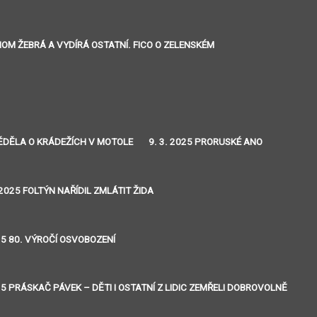
ENOM ŽEBRÁ A VYDÍRÁ OSTATNÍ. FICO O ZELENSKÉM
 VĚDĚLA O KRÁDEŽÍCH V MOTOLE
9. 3. 2025 PRORUSKÉ ANO
 2025 FOLTÝN NAŘÍDIL ZMLÁTIT ŽIDA
25 80. VÝROČÍ OSVOBOZENÍ
25 PRÁSKAČ PÁVEK – DĚTI I OSTATNÍ Z LIDIC ZEMŘELI DOBROVOLNĚ