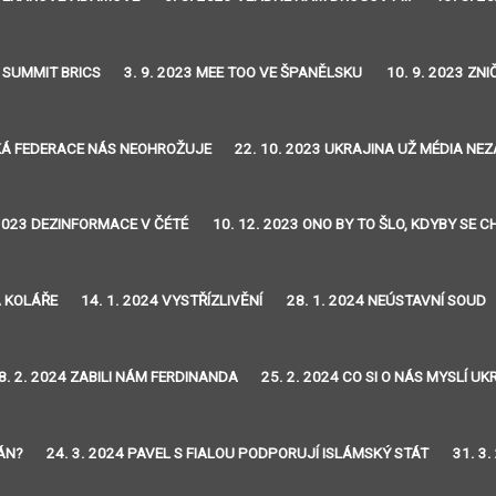
3 SUMMIT BRICS
3. 9. 2023 MEE TOO VE ŠPANĚLSKU
10. 9. 2023 ZN
SKÁ FEDERACE NÁS NEOHROŽUJE
22. 10. 2023 UKRAJINA UŽ MÉDIA NE
 2023 DEZINFORMACE V ČÉTÉ
10. 12. 2023 ONO BY TO ŠLO, KDYBY SE 
A KOLÁŘE
14. 1. 2024 VYSTŘÍZLIVĚNÍ
28. 1. 2024 NEÚSTAVNÍ SOUD
8. 2. 2024 ZABILI NÁM FERDINANDA
25. 2. 2024 CO SI O NÁS MYSLÍ UK
TÁN?
24. 3. 2024 PAVEL S FIALOU PODPORUJÍ ISLÁMSKÝ STÁT
31. 3