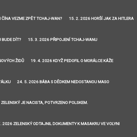
 SI ČÍNA VEZME ZPĚT TCHAJ-WAN?
15. 2. 2026 HORŠÍ JAK ZA HITLERA
U BUDE DÍT?
15. 3. 2026 PŘIPOJENÍ TCHAJ-WANU
INOVÝCH ŽIDŮ
19. 4. 2026 KDYŽ PEDOFIL O MORÁLCE KÁŽE
VÁLKU
24. 5. 2026 BÁBA S DĚDKEM NEDOSTANOU MASO
26 ZELENSKÝ JE NACISTA, POTVRZENO POLSKEM.
7. 2026 ZELENSKÝ ODTAJNIL DOKUMENTY K MASAKRU VE VOLYNI