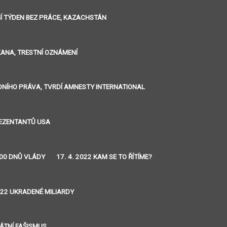
LŠÍ TÝDEN BEZ PRÁCE, KAZACHSTÁN
IKANA, TRESTNÍ OZNÁMENÍ
ÁRODNÍHO PRÁVA, TVRDÍ AMNESTY INTERNATIONAL
REZENTANTŮ USA
 100 DNŮ VLÁDY
17. 4. 2022 KAM SE TO ŘÍTÍME?
2022 UKRADENÉ MILIARDY
RÁTNÍ FAŠISMUS