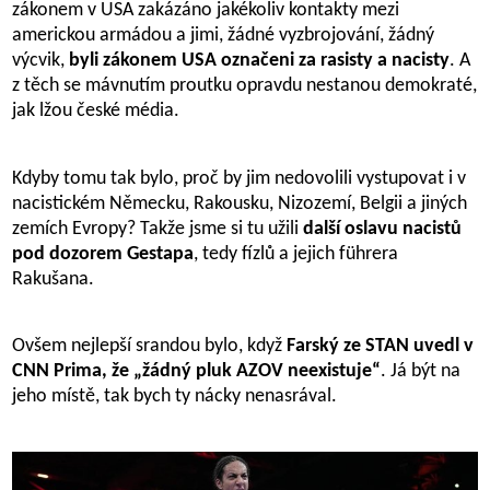
zákonem v USA zakázáno jakékoliv kontakty mezi
americkou armádou a jimi, žádné vyzbrojování, žádný
výcvik,
byli zákonem USA označeni za rasisty a nacisty
. A
z těch se mávnutím proutku opravdu nestanou demokraté,
jak lžou české média.
Kdyby tomu tak bylo, proč by jim nedovolili vystupovat i v
nacistickém Německu, Rakousku, Nizozemí, Belgii a jiných
zemích Evropy? Takže jsme si tu užili
další oslavu nacistů
pod dozorem Gestapa
, tedy fízlů a jejich führera
Rakušana.
Ovšem nejlepší srandou bylo, když
Farský ze STAN uvedl v
CNN Prima, že „žádný pluk AZOV neexistuje“
. Já být na
jeho místě, tak bych ty nácky nenasrával.