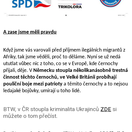
A zase jsme měli pravdu
Když jsme vás varovali před příjmem ilegálních migrantů z
Afriky, tak jsme věděli, proč to děláme. Nyní se už nedá
ututlat vůbec nic z toho, co se v Evropě, kde černochy
přijali, děje. V
Německu stoupla několikanásobně trestná
činnost těchto černochů, ve Velké Británii probíhají
pouliční boje mezi patrioty
a těmito černochy a to nejsou
ledajaké bojůvky, umírají u toho lidé.
BTW, v ČR stoupla kriminalita Ukrajinců
ZDE
si
můžete o tom přečíst.