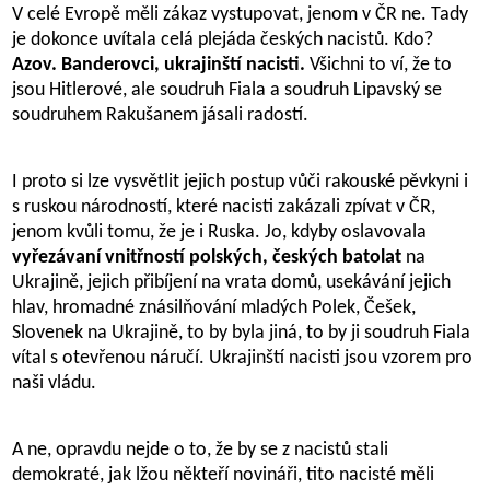
V celé Evropě měli zákaz vystupovat, jenom v ČR ne. Tady
je dokonce uvítala celá plejáda českých nacistů. Kdo?
Azov. Banderovci, ukrajinští nacisti.
Všichni to ví, že to
jsou Hitlerové, ale soudruh Fiala a soudruh Lipavský se
soudruhem Rakušanem jásali radostí.
I proto si lze vysvětlit jejich postup vůči rakouské pěvkyni i
s ruskou národností, které nacisti zakázali zpívat v ČR,
jenom kvůli tomu, že je i Ruska. Jo, kdyby oslavovala
vyřezávaní vnitřností polských, českých batolat
na
Ukrajině, jejich přibíjení na vrata domů, usekávání jejich
hlav, hromadné znásilňování mladých Polek, Češek,
Slovenek na Ukrajině, to by byla jiná, to by ji soudruh Fiala
vítal s otevřenou náručí. Ukrajinští nacisti jsou vzorem pro
naši vládu.
A ne, opravdu nejde o to, že by se z nacistů stali
demokraté, jak lžou někteří novináři, tito nacisté měli