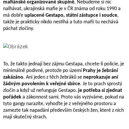
mafiánské organizované skupině
. Nebudeme si nic
nalhávat, ukrajinská mafie je v ČR známa od roku 1990 a
má dobře
uplacené Gestapo, státní zástupce i soudce
,
takže je prakticky nikdo nestíhá a tuto mafii tu nechává
páchat zločiny.
To, že takto jednají bez zájmu Gestapa, chcete-li policie, je
minimálně podivné, protože po území
Prahy je žebrání
zakázáno
. Ani jeden z těch žebráků se
neprokazuje ani
žádným povolením k veřejné sbírce
. Je to prach sprostý
zločin a když už nefunguje Gestapo,
je potřeba si zjednat
pořádek
a zákonnost sami. Proto vás vyzýváme, pokud na
tyto gangy narazíte, vyhoďte je z veřejného prostoru a
zamezte tak napadání především českých žen, které z nich
mají skutečný strach.