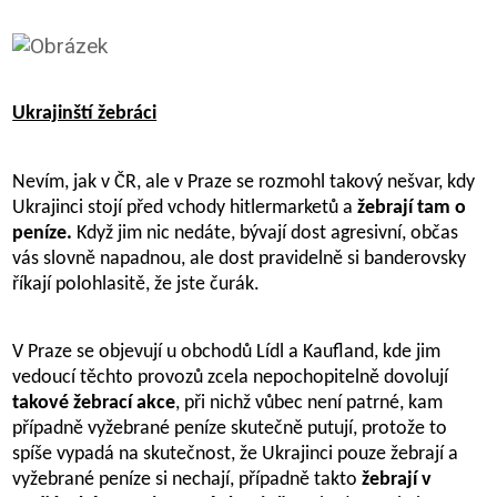
Ukrajinští žebráci
Nevím, jak v ČR, ale v Praze se rozmohl takový nešvar, kdy
Ukrajinci stojí před vchody hitlermarketů a
žebrají tam o
peníze.
Když jim nic nedáte, bývají dost agresivní, občas
vás slovně napadnou, ale dost pravidelně si banderovsky
říkají polohlasitě, že jste čurák.
V Praze se objevují u obchodů Lídl a Kaufland, kde jim
vedoucí těchto provozů zcela nepochopitelně dovolují
takové žebrací akce
, při nichž vůbec není patrné, kam
případně vyžebrané peníze skutečně putují, protože to
spíše vypadá na skutečnost, že Ukrajinci pouze žebrají a
vyžebrané peníze si nechají, případně takto
žebrají v