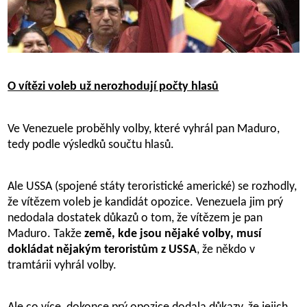
O vítězi voleb už nerozhodují počty hlasů
Ve Venezuele proběhly volby, které vyhrál pan Maduro,
tedy podle výsledků součtu hlasů.
Ale USSA (spojené státy teroristické americké) se rozhodly,
že vítězem voleb je kandidát opozice. Venezuela jim prý
nedodala dostatek důkazů o tom, že vítězem je pan
Maduro. Takže
země, kde jsou nějaké volby, musí
dokládat nějakým teroristům z USSA
, že někdo v
tramtárii vyhrál volby.