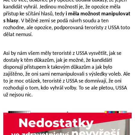
Ale co více, dokonce prý opozice dodala důkazy, že jejich
kandidát vyhrál. Jedinou možností je, že opozice měla
přístup ke sčítání hlasů, tedy
i měla možnost manipulovat
s hlasy
. V běžné zemi se podá návrh soudu a ten
rozhodne, ale opozice, podporovaná teroristy z USSA toto
dělat nemusí.
Asi by nám všem měly teroristé z USSA vysvětlit, jak se
dostaly k těm důkazům, jak je možné, že kandidáti
disponují přístupem k takovým důkazům a jak bylo
zajištěno, že oni sami nemanipulovali s výsledky voleb. Ale
to je moc otázek, teroristé z USSA se domnívají, že oni
rozhodují o tom, kdo vyhrál volby. To se ale pletou, USSA
už nejsou nic.