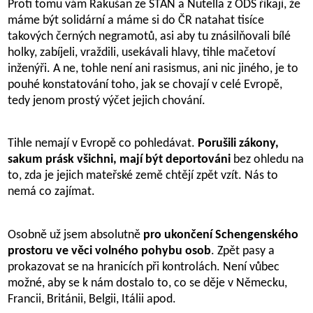
Proti tomu vám Rakušan ze STAN a Nutella z ODS říkají, že
máme být solidární a máme si do ČR natahat tisíce
takových černých negramotů, asi aby tu znásilňovali bílé
holky, zabíjeli, vraždili, usekávali hlavy, tihle mačetoví
inženýři. A ne, tohle není ani rasismus, ani nic jiného, je to
pouhé konstatování toho, jak se chovají v celé Evropě,
tedy jenom prostý výčet jejich chování.
Tihle nemají v Evropě co pohledávat.
Porušili zákony,
sakum prásk všichni, mají být deportováni
bez ohledu na
to, zda je jejich mateřské země chtějí zpět vzít. Nás to
nemá co zajímat.
Osobně už jsem absolutně
pro ukončení Schengenského
prostoru ve věci volného pohybu osob
. Zpět pasy a
prokazovat se na hranicích při kontrolách. Není vůbec
možné, aby se k nám dostalo to, co se děje v Německu,
Francii, Británii, Belgii, Itálii apod.