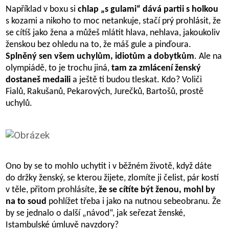
Například v boxu si
chlap „s gulami“ dává partii s holkou
s kozami a nikoho to moc netankuje, stačí prý prohlásit, že
se cítíš jako žena a můžeš mlátit hlava, nehlava, jakoukoliv
ženskou bez ohledu na to, že máš gule a pinďoura.
Splněný sen všem uchylům, idiotům a dobytkům
. Ale na
olympiádě, to je trochu jiná,
tam za zmlácení ženský
dostaneš medaili
a ještě ti budou tleskat. Kdo? Voliči
Fialů, Rakušanů, Pekarových, Jurečků, Bartošů, prostě
uchylů.
Ono by se to mohlo uchytit i v běžném životě, když dáte
do držky ženský, se kterou žijete, zlomíte ji čelist, pár kostí
v těle, přitom prohlásíte,
že se cítíte být ženou, mohl by
na to soud
pohlížet třeba i jako na nutnou sebeobranu. Že
by se jednalo o další „návod“, jak seřezat ženské,
Istambulské úmluvě navzdory?