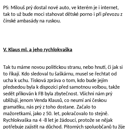
PS: Milouš prý dostal nové auto, ve kterém je i internet,
tak to už bude moci stahovat dětské porno i při převozu z
čínské ambasády na ruskou.
V. Klaus ml. a jeho rychlokvaška
Tak tu máme novou politickou stranu, nebo hnutí, či jak si
to říkají. Kdo sledoval tu šaškárnu, musel se řechtat od
ucha k uchu. Tisková zpráva o tom, kdo bude jejím
předsedou byla k dispozici před samotnou volbou, takže
sedět přikován k FB byla zbytečnost. Všichni nám prý
ubližují, jenom Venda Klausů, co neumí ani českou
gramatiku, nás prý z toho dostane. Začalo to
mažoretkami, jako z 50. let, pokračovalo to stejně.
Rychlokvaška na 4 -8 let je žádoucí, protože se nějak
potřebuje zajistit na důchod. Pitomých spoluobčanů tu žije