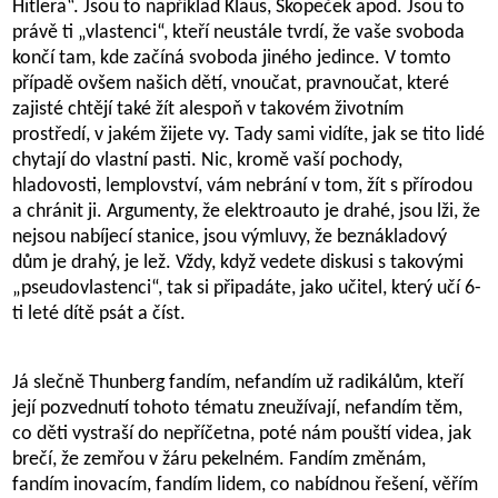
Hitlera“. Jsou to například Klaus, Skopeček apod. Jsou to
právě ti „vlastenci“, kteří neustále tvrdí, že vaše svoboda
končí tam, kde začíná svoboda jiného jedince. V tomto
případě ovšem našich dětí, vnoučat, pravnoučat, které
zajisté chtějí také žít alespoň v takovém životním
prostředí, v jakém žijete vy. Tady sami vidíte, jak se tito lidé
chytají do vlastní pasti. Nic, kromě vaší pochody,
hladovosti, lemplovství, vám nebrání v tom, žít s přírodou
a chránit ji. Argumenty, že elektroauto je drahé, jsou lži, že
nejsou nabíjecí stanice, jsou výmluvy, že beznákladový
dům je drahý, je lež. Vždy, když vedete diskusi s takovými
„pseudovlastenci“, tak si připadáte, jako učitel, který učí 6-
ti leté dítě psát a číst.
Já slečně Thunberg fandím, nefandím už radikálům, kteří
její pozvednutí tohoto tématu zneužívají, nefandím těm,
co děti vystraší do nepříčetna, poté nám pouští videa, jak
brečí, že zemřou v žáru pekelném. Fandím změnám,
fandím inovacím, fandím lidem, co nabídnou řešení, věřím