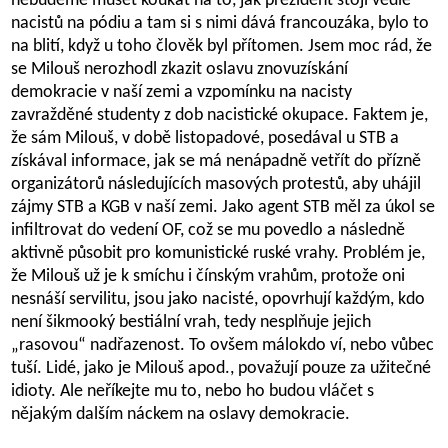
nebudeme muset koukat na to, jak prezident stojí vedle
nacistů na pódiu a tam si s nimi dává francouzáka, bylo to
na blití, když u toho člověk byl přítomen. Jsem moc rád, že
se Milouš nerozhodl zkazit oslavu znovuzískání
demokracie v naší zemi a vzpomínku na nacisty
zavražděné studenty z dob nacistické okupace. Faktem je,
že sám Milouš, v době listopadové, posedával u STB a
získával informace, jak se má nenápadně vetřít do přízně
organizátorů následujících masových protestů, aby uhájil
zájmy STB a KGB v naší zemi. Jako agent STB měl za úkol se
infiltrovat do vedení OF, což se mu povedlo a následně
aktivně působit pro komunistické ruské vrahy. Problém je,
že Milouš už je k smíchu i čínským vrahům, protože oni
nesnáší servilitu, jsou jako nacisté, opovrhují každým, kdo
není šikmooký bestiální vrah, tedy nesplňuje jejich
„rasovou“ nadřazenost. To ovšem málokdo ví, nebo vůbec
tuší. Lidé, jako je Milouš apod., považují pouze za užitečné
idioty. Ale neříkejte mu to, nebo ho budou vláčet s
nějakým dalším náckem na oslavy demokracie.