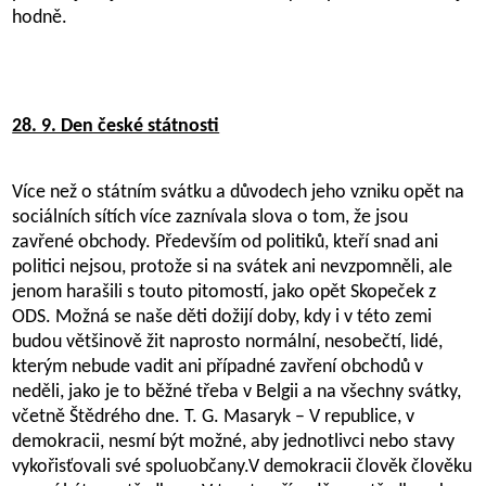
hodně.
28. 9. Den české státnosti
Více než o státním svátku a důvodech jeho vzniku opět na
sociálních sítích více zaznívala slova o tom, že jsou
zavřené obchody. Především od politiků, kteří snad ani
politici nejsou, protože si na svátek ani nevzpomněli, ale
jenom harašili s touto pitomostí, jako opět Skopeček z
ODS. Možná se naše děti dožijí doby, kdy i v této zemi
budou většinově žit naprosto normální, nesobečtí, lidé,
kterým nebude vadit ani případné zavření obchodů v
neděli, jako je to běžné třeba v Belgii a na všechny svátky,
včetně Štědrého dne. T. G. Masar
yk –
V republice, v
demokracii, nesmí být možné, aby jednotlivci nebo stavy
vykořisťovali své spoluobčany.
V dem
okracii člověk člověku