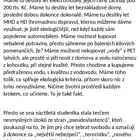
Máme tu desítky let elektromobily, jejich ceny začínají pod
200 tis. Kč. Máme tu desítky let beznákladové domy,
poslední dobou dokonce dokonalé. Máme tu desítky let
MHD a HD (hromadnou dopravu), kterou můžeme dávno
využívat, je jistě ekologičtější, než když každý sám
pojedeme automobilem. Máme možnost kupovat
nebalené potraviny, přesto sáhneme po balených kilových
pomerančích, že? Máme možnost nekupovat „vody“ v PET
lahvích, ale prostě si pití nosit z domova a vodu natočenou
z kohoutku, při stejné kvalitě. Přesto chodíme a kupujeme
předraženou vodu, s kvalitou z vodovodu. Máme toho
tolik, co splňuje ekologická kritéria, přitom skoro nic z
toho nevyužíváme. Ničíme životní prostředí každým
krokem, co učiníme. To je také fakt.
Přesto se ona náctiletá studentka stala terčem
nesmyslných útoků ze stran „pseudovlastenců“, kteří
poukazují na to, že jim prý chce sebrat svobodu a označují
ji dokonce za „největší nebezpečí“, „teroristku“, „nového