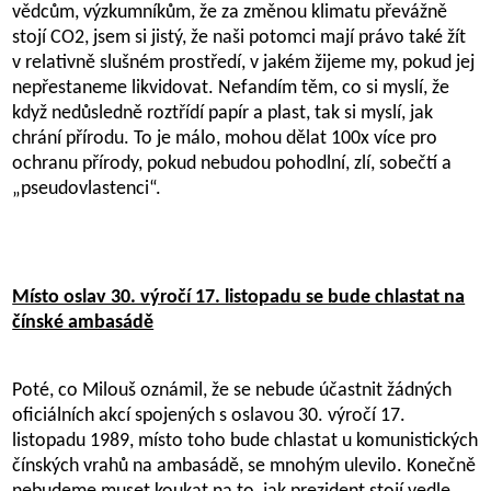
vědcům, výzkumníkům, že za změnou klimatu převážně
stojí CO2, jsem si jistý, že naši potomci mají právo také žít
v relativně slušném prostředí, v jakém žijeme my, pokud jej
nepřestaneme likvidovat. Nefandím těm, co si myslí, že
když nedůsledně roztřídí papír a plast, tak si myslí, jak
chrání přírodu. To je málo, mohou dělat 100x více pro
ochranu přírody, pokud nebudou pohodlní, zlí, sobečtí a
„pseudovlastenci“.
Místo oslav 30. výročí 17. listopadu se bude chlastat na
čínské ambasádě
Poté, co Milouš oznámil, že se nebude účastnit žádných
oficiálních akcí spojených s oslavou 30. výročí 17.
listopadu 1989, místo toho bude chlastat u komunistických
čínských vrahů na ambasádě, se mnohým ulevilo. Konečně