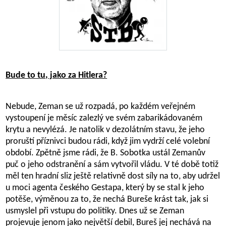
Bude to tu, jako za Hitlera?
Nebude, Zeman se už rozpadá, po každém veřejném
vystoupení je měsíc zalezlý ve svém zabarikádovaném
krytu a nevylézá. Je natolik v dezolátním stavu, že jeho
proruští příznivci budou rádi, když jim vydrží celé volební
období. Zpětně jsme rádi, že B. Sobotka ustál Zemanův
puč o jeho odstranění a sám vytvořil vládu. V té době totiž
měl ten hradní sliz ještě relativně dost síly na to, aby udržel
u moci agenta českého Gestapa, který by se stal k jeho
potěše, výměnou za to, že nechá Bureše krást tak, jak si
usmyslel při vstupu do politiky. Dnes už se Zeman
projevuje jenom jako největší debil, Bureš jej nechává na