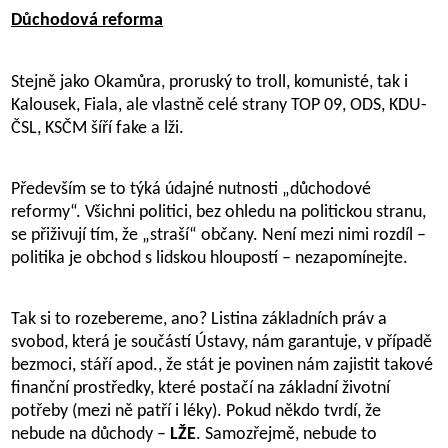
Důchodová reforma
Stejně jako Okamůra, proruský to troll, komunisté, tak i
Kalousek, Fiala, ale vlastně celé strany TOP 09, ODS, KDU-
ČSL, KSČM šíří fake a lži.
Především se to týká údajné nutnosti „důchodové
reformy“. Všichni politici, bez ohledu na politickou stranu,
se přiživují tím, že „straší“ občany. Není mezi nimi rozdíl –
politika je obchod s lidskou hloupostí – nezapomínejte.
Tak si to rozebereme, ano? Listina základních práv a
svobod, která je součástí Ústavy, nám garantuje, v případě
bezmoci, stáří apod., že stát je povinen nám zajistit takové
finanční prostředky, které postačí na základní životní
potřeby (mezi ně patří i léky). Pokud někdo tvrdí, že
nebude na důchody –
LŽE
. Samozřejmě, nebude to