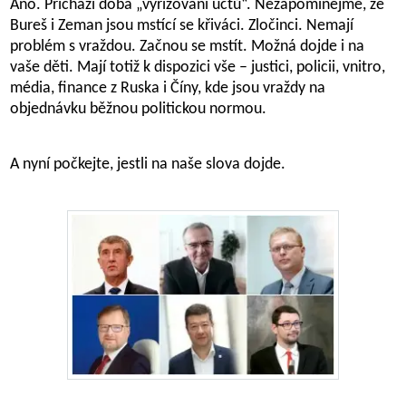
Ano. Přichází doba „vyřizování účtů“. Nezapomínejme, že
Bureš i Zeman jsou mstící se křiváci. Zločinci. Nemají
problém s vraždou. Začnou se mstít. Možná dojde i na
vaše děti. Mají totiž k dispozici vše – justici, policii, vnitro,
média, finance z Ruska i Číny, kde jsou vraždy na
objednávku běžnou politickou normou.
A nyní počkejte, jestli na naše slova dojde.