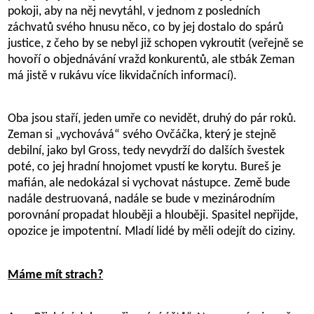
pokoji, aby na něj nevytáhl, v jednom z posledních
záchvatů svého hnusu něco, co by jej dostalo do spárů
justice, z čeho by se nebyl již schopen vykroutit (veřejně se
hovoří o objednávání vražd konkurentů, ale stbák Zeman
má jistě v rukávu více likvidačních informací).
Oba jsou staří, jeden umře co nevidět, druhý do pár roků.
Zeman si „vychovává“ svého Ovčáčka, který je stejně
debilní, jako byl Gross, tedy nevydrží do dalších švestek
poté, co jej hradní hnojomet vpustí ke korytu. Bureš je
mafián, ale nedokázal si vychovat nástupce. Země bude
nadále destruovaná, nadále se bude v mezinárodním
porovnání propadat hlouběji a hlouběji. Spasitel nepřijde,
opozice je impotentní. Mladí lidé by měli odejít do ciziny.
Máme mít strach?