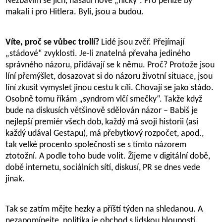
Nezbavím se jich, nasadí nové „nicky“. Pro peníze by
makali i pro Hitlera. Byli, jsou a budou.
Víte, proč se vůbec trollí?
Lidé jsou zvěř. Přejímají
„stádové“ zvyklosti. Je-li znatelná převaha jediného
správného názoru, přidávají se k němu. Proč? Protože jsou
líní přemýšlet, dosazovat si do názoru životní situace, jsou
líní zkusit vymyslet jinou cestu k cíli. Chovají se jako stádo.
Osobně tomu říkám „syndrom vlčí smečky“. Takže když
bude na diskusích většinově sdělován názor – Babiš je
nejlepší premiér všech dob, každý má svoji historii (asi
každý udával Gestapu), má přebytkový rozpočet, apod.,
tak velké procento společnosti se s tímto názorem
ztotožní. A podle toho bude volit. Žijeme v digitální době,
době internetu, sociálních sítí, diskusí, PR se dnes vede
jinak.
Tak se zatím mějte hezky a příští týden na shledanou. A
nezapomínejte, politika je obchod s lidskou hloupostí.