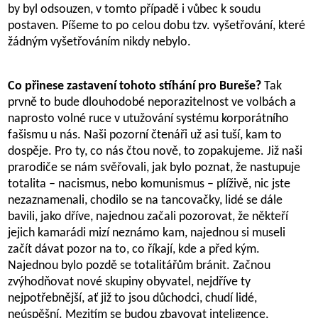
by byl odsouzen, v tomto případě i vůbec k soudu
postaven. Píšeme to po celou dobu tzv. vyšetřování, které
žádným vyšetřováním nikdy nebylo.
Co přinese zastavení tohoto stíhání pro Bureše?
Tak
prvně to bude dlouhodobé neporazitelnost ve volbách a
naprosto volné ruce v utužování systému korporátního
fašismu u nás. Naši pozorní čtenáři už asi tuší, kam to
dospěje. Pro ty, co nás čtou nově, to zopakujeme. Již naši
prarodiče se nám svěřovali, jak bylo poznat, že nastupuje
totalita – nacismus, nebo komunismus – plíživě, nic jste
nezaznamenali, chodilo se na tancovačky, lidé se dále
bavili, jako dříve, najednou začali pozorovat, že někteří
jejich kamarádi mizí neznámo kam, najednou si museli
začít dávat pozor na to, co říkají, kde a před kým.
Najednou bylo pozdě se totalitářům bránit. Začnou
zvýhodňovat nové skupiny obyvatel, nejdříve ty
nejpotřebnější, ať již to jsou důchodci, chudí lidé,
neúspěšní. Mezitím se budou zbavovat inteligence,