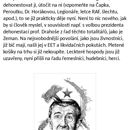
dehonestovat ji, útočit na ni (vzpomeňte na Čapka,
Peroutku, Dr. Horákovou, Legionáře, letce RAF, šlechtu,
apod.), to se již prakticky děje nyní. Není to nic nového, jak
by si člověk myslel, v souvislosti např. s volbou prezidenta
dehonestací prof. Drahoše z řad těchto totalitářů, jako je
Zeman. Na nejsvobodnější povolání, jako jsou živnostníci,
již bič mají, našli jej v EET a likvidačních pokutách. Pletené
košíky na trhu si již nekoupíte. Leckteré hospody jsou již
uzavřeny, nyní přišli na řadu řemeslníci, hudebníci, herci.