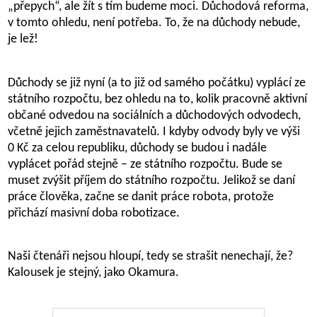
„přepych“, ale žít s tím budeme moci. Důchodová reforma,
v tomto ohledu, není potřeba. To, že na důchody nebude,
je lež!
Důchody se již nyní (a to již od samého počátku) vyplácí ze
státního rozpočtu, bez ohledu na to, kolik pracovně aktivní
občané odvedou na sociálních a důchodových odvodech,
včetně jejich zaměstnavatelů. I kdyby odvody byly ve výši
0 Kč za celou republiku, důchody se budou i nadále
vyplácet pořád stejně – ze státního rozpočtu. Bude se
muset zvýšit příjem do státního rozpočtu. Jelikož se daní
práce člověka, začne se danit práce robota, protože
přichází masivní doba robotizace.
Naši čtenáři nejsou hloupí, tedy se strašit nenechají, že?
Kalousek je stejný, jako Okamura.