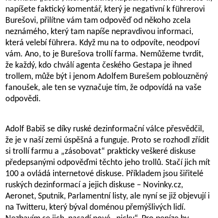
napíšete faktický komentář, který je negativní k führerovi
Burešovi, přilítne vám tam odpověď od někoho zcela
neznámého, který tam napíše nepravdivou informaci,
která velebí führera. Když mu na to odpovíte, neodpoví
vám. Ano, to je Burešova trollí farma. Nemůžeme tvrdit,
že každý, kdo chválí agenta českého Gestapa je ihned
trollem, může být i jenom Adolfem Burešem poblouzněný
fanoušek, ale ten se vyznačuje tím, že odpovídá na vaše
odpovědi.
Adolf Babiš se díky ruské dezinformační válce přesvědčil,
že je v naší zemi úspěšná a funguje. Proto se rozhodl zřídit
si trollí farmu a „zásobovat“ prakticky veškeré diskuse
předepsanými odpověďmi těchto jeho trollů. Stačí jich mít
100 a ovládá internetové diskuse. Příkladem jsou šiřitelé
ruských dezinformací a jejich diskuse – Novinky.cz,
Aeronet, Sputnik, Parlamentní listy, ale nyní se již objevují i
na Twitteru, který býval doménou přemýšlivých lidí.