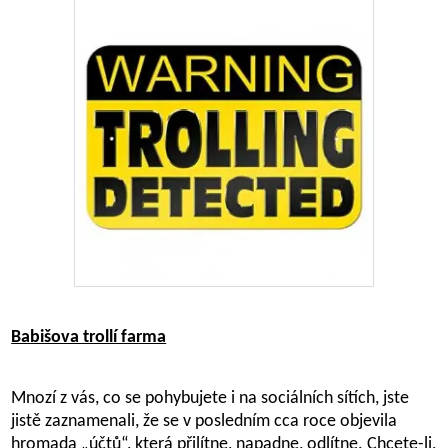
Babišova trollí farma
Mnozí z vás, co se pohybujete i na sociálních sítích, jste
jistě zaznamenali, že se v posledním cca roce objevila
hromada „účtů“, která přilítne, napadne, odlítne. Chcete-li,