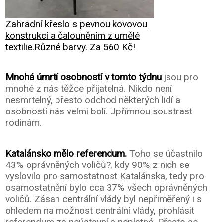
Zahradní křeslo s pevnou kovovou
konstrukcí a čalouněním z umělé
textilie.Různé barvy. Za 560 Kč!
Mnohá úmrtí osobností v tomto týdnu
jsou pro
mnohé z nás těžce přijatelná. Nikdo není
nesmrtelný, přesto odchod některých lidí a
osobností nás velmi bolí. Upřímnou soustrast
rodinám.
Katalánsko mělo referendum.
Toho se účastnilo
43% oprávněných voličů?, kdy 90% z nich se
vyslovilo pro samostatnost Katalánska, tedy pro
osamostatnění bylo cca 37% všech oprávněných
voličů. Zásah centrální vlády byl nepřiměřený i s
ohledem na možnost centrální vlády, prohlásit
referendum za neústavní a neplatné. Přesto se