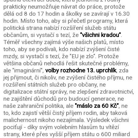
prakticky neumožňuje návrat do práce, protože
dělá od 8 do 17 hodin a školky se zavírají v 16.30
hodin. Místo toho, aby si přečetl programy, která
politická strana nabízí rozšíření služeb státu
občanům, si vystačí s tezí, že
"všichni kradou"
.
Téměř všechny zajímá výše našich platů, místo
toho, aby se podívali, kdo nabízí zvýšení čisté
mzdy, si vystačí s tezí, že "EU je zlo". Protože
většina občanů nehodlá řešit skutečné problémy,
ale "imaginární",
volby rozhodne 13. uprchlík
, zda
jej přijmout, či nikoliv, ne zvýšení čistého příjmu, ne
rozšíření státních služeb pro občany, ne
digitalizace státní správy, ne zlepšení zdravotnictví,
ne zajištění důchodů pro budoucí generace, ne
naše zahraniční politika, ale
"máslo za 60 Kč"
, ne
to, kdo zajistí větší čistý příjem rodin, aby taková
malichernost nikoho nezajímala. Výsledek všichni
pociťují - díky svým volebním hlasům tu vítězí
strany, které přes vyšší příjem státu o 600 miliard