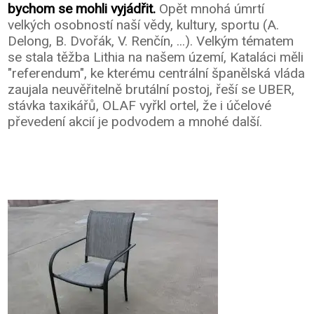
bychom se mohli vyjádřit.
Opět mnohá úmrtí
velkých osobností naší vědy, kultury, sportu (A.
Delong, B. Dvořák, V. Renčín, ...). Velkým tématem
se stala těžba Lithia na našem území, Kataláci měli
"referendum", ke kterému centrální španělská vláda
zaujala neuvěřitelně brutální postoj, řeší se UBER,
stávka taxikářů, OLAF vyřkl ortel, že i účelové
převedení akcií je podvodem a mnohé další.