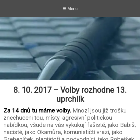
☰ Menu
8. 10. 2017 – Volby rozhodne 13.
uprchlík
Za 14 dnů tu máme volby.
Mnozí jsou již trošku
znechuceni tou, místy, agresivní politickou
nabídkou, všude na vás vykukují fašisté, jako Babiš,
nacisté, jako Okamůra, komunističtí vrazi, jako
Grebeníček, plagiátoři a podvodníci, jako Robejšek