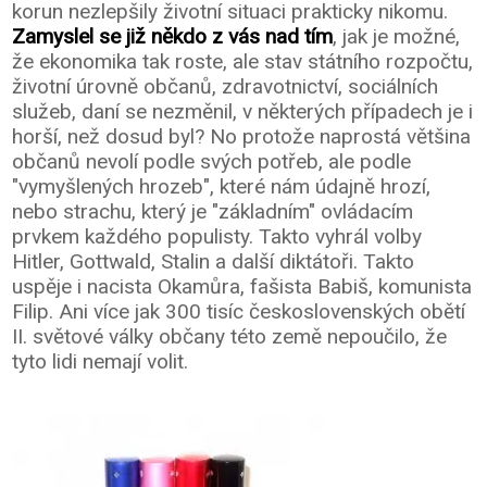
korun nezlepšily životní situaci prakticky nikomu.
Zamyslel se již někdo z vás nad tím
, jak je možné,
že ekonomika tak roste, ale stav státního rozpočtu,
životní úrovně občanů, zdravotnictví, sociálních
služeb, daní se nezměnil, v některých případech je i
horší, než dosud byl? No protože naprostá většina
občanů nevolí podle svých potřeb, ale podle
"vymyšlených hrozeb", které nám údajně hrozí,
nebo strachu, který je "základním" ovládacím
prvkem každého populisty. Takto vyhrál volby
Hitler, Gottwald, Stalin a další diktátoři. Takto
uspěje i nacista Okamůra, fašista Babiš, komunista
Filip. Ani více jak 300 tisíc československých obětí
II. světové války občany této země nepoučilo, že
tyto lidi nemají volit.