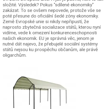
složité. Výsledek? Pokus "sdílené ekonomiky"
zakázat. To se ovšem nepovede, protože vše se
poté přesune do oficiální šedé zóny ekonomiky.
Země Evropské unie si nikdy nepřipustí, že
naprosto zbytečná socializace států, kterou nyní
vidíme, vede k omezení konkurenceschopnosti
našich ekonomik. EU je správná věc, jenom je
nutné dát najevo, že přebujelé sociální systémy
států nejsou ku prospěchu občanům, ale právě
oligarchům.