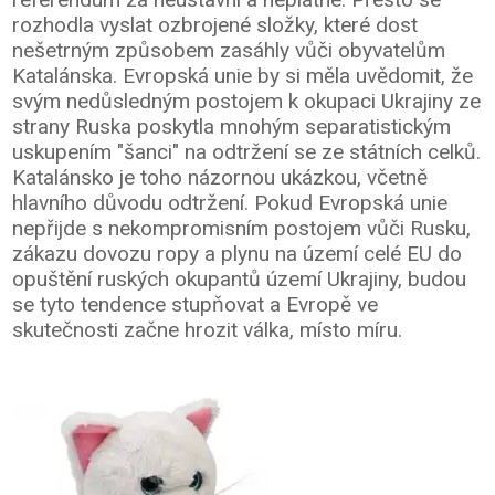
rozhodla vyslat ozbrojené složky, které dost
nešetrným způsobem zasáhly vůči obyvatelům
Katalánska. Evropská unie by si měla uvědomit, že
svým nedůsledným postojem k okupaci Ukrajiny ze
strany Ruska poskytla mnohým separatistickým
uskupením "šanci" na odtržení se ze státních celků.
Katalánsko je toho názornou ukázkou, včetně
hlavního důvodu odtržení. Pokud Evropská unie
nepřijde s nekompromisním postojem vůči Rusku,
zákazu dovozu ropy a plynu na území celé EU do
opuštění ruských okupantů území Ukrajiny, budou
se tyto tendence stupňovat a Evropě ve
skutečnosti začne hrozit válka, místo míru.