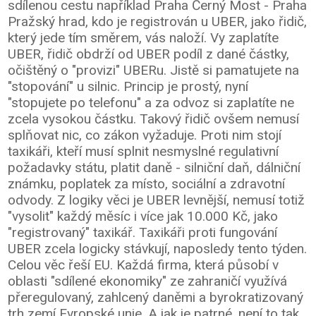
sdílenou cestu například Praha Černý Most - Praha
Pražský hrad, kdo je registrován u UBER, jako řidič,
který jede tím směrem, vás naloží. Vy zaplatíte
UBER, řidič obdrží od UBER podíl z dané částky,
očištěný o "provizi" UBERu. Jistě si pamatujete na
"stopování" u silnic. Princip je prostý, nyní
"stopujete po telefonu" a za odvoz si zaplatíte ne
zcela vysokou částku. Takový řidič ovšem nemusí
splňovat nic, co zákon vyžaduje. Proti nim stojí
taxikáři, kteří musí splnit nesmyslné regulativní
požadavky státu, platit daně - silniční daň, dálniční
známku, poplatek za místo, sociální a zdravotní
odvody. Z logiky věci je UBER levnější, nemusí totiž
"vysolit" každý měsíc i více jak 10.000 Kč, jako
"registrovaný" taxikář. Taxikáři proti fungování
UBER zcela logicky stávkují, naposledy tento týden.
Celou věc řeší EU. Každá firma, která působí v
oblasti "sdílené ekonomiky" ze zahraničí využívá
přeregulovaný, zahlcený daněmi a byrokratizovaný
trh zemí Evropské unie. A jak je patrné, není to tak