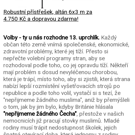
Robustní přístřešek, altán 6x3 m za
4.750 Kč a dopravou zdarma!
Volby - ty u nás rozhodne 13. uprchlík.
Každý
občan této země vnímá společenské, ekonomické,
zdravotní problémy, které jej tíží. Přesto si
nepřečte volební programy stran, aby se
rozhodoval podle toho, co jej opravdu tíží. Někteří
mají problém s dosud nevyléčenou chorobou,
která je trápí, místo toho, aby si zjistili, která strana
nabízí lepší rozmístění vyšetřovacích strojů po
republice a podle toho volil, vystačí si s tezí, že
"nepřijmeme žádného muslima", aniž by přemýšleli
o tom, jak by jim bylo, kdyby Británie hlásala
"nepřijmeme žádného Čecha"
, přestože v našich
nemocnicích již pracují stovky muslimů. Mladé
rodiny musí trápit nedostupnost školek, jejich
špatná otevírací doba, která jednomu z rodiny