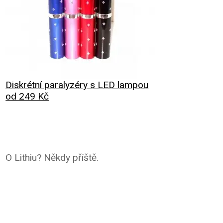
Diskrétní paralyzéry s LED lampou
od 249 Kč
O Lithiu? Někdy příště.