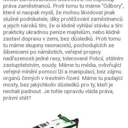
práva zaměstnanců. Proti tomu tu máme "Odbory",
které si naopak myslí, že mohou likvidovat jinak
slušné podnikatele, díky protěžování zaměstnanců
a jejich nároků tím, že si klidně vyhlásí stávku a tím
prakticky ukradnou peníze majitelům, nebo klidně
zastaví dopravu v zemi, bez důsledků. Proti tomu
tu máme skupiny neonacistů, pochodujících se
šibenicemi po náměstích, veřejné projevy
nadřazenosti jedné rasy, tolerované Policií, státním
zastupitelstvím, soudy. Máme tu média, ovlivňující
veřejné mínění pomocí lží a manipulací, bez zájmu
orgánů činných v trestním řízení. Máme tu padající
mosty, bez jakýchkoliv důsledků pro ty, kteří je
nechali padnout. Je tohle opravdu vláda práva,
právní stát?