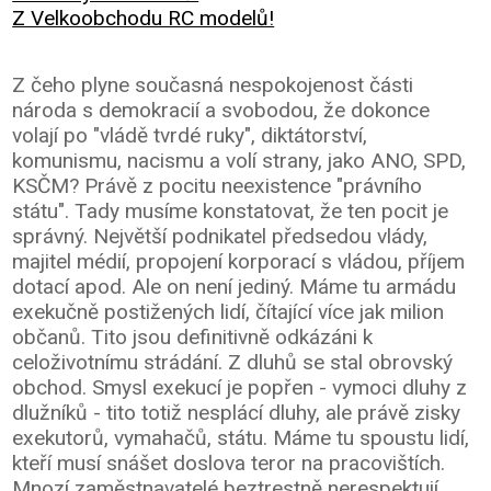
Z Velkoobchodu RC modelů!
Z čeho plyne současná nespokojenost části
národa s demokracií a svobodou, že dokonce
volají po "vládě tvrdé ruky", diktátorství,
komunismu, nacismu a volí strany, jako ANO, SPD,
KSČM? Právě z pocitu neexistence "právního
státu". Tady musíme konstatovat, že ten pocit je
správný. Největší podnikatel předsedou vlády,
majitel médií, propojení korporací s vládou, příjem
dotací apod. Ale on není jediný. Máme tu armádu
exekučně postižených lidí, čítající více jak milion
občanů. Tito jsou definitivně odkázáni k
celoživotnímu strádání. Z dluhů se stal obrovský
obchod. Smysl exekucí je popřen - vymoci dluhy z
dlužníků - tito totiž nesplácí dluhy, ale právě zisky
exekutorů, vymahačů, státu. Máme tu spoustu lidí,
kteří musí snášet doslova teror na pracovištích.
Mnozí zaměstnavatelé beztrestně nerespektují