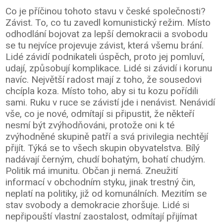
Co je příčinou tohoto stavu v české společnosti?
Závist. To, co tu zavedl komunistický režim. Místo
odhodlání bojovat za lepší demokracii a svobodu
se tu nejvíce projevuje závist, která všemu brání.
Lidé závidí podnikateli úspěch, proto jej pomluví,
udají, způsobují komplikace. Lidé si závidí i korunu
navíc. Největší radost mají z toho, že sousedovi
chcípla koza. Místo toho, aby si tu kozu pořídili
sami. Ruku v ruce se závistí jde i nenávist. Nenávidí
vše, co je nové, odmítají si připustit, že někteří
nesmí být zvýhodňováni, protože oni k té
zvýhodněné skupině patří a svá privilegia nechtějí
přijít. Týká se to všech skupin obyvatelstva. Bílý
nadávají černým, chudí bohatým, bohatí chudým.
Politik má imunitu. Občan ji nemá. Zneužití
informací v obchodním styku, jinak trestný čin,
neplatí na politiky, již od komunálních. Mezitím se
stav svobody a demokracie zhoršuje. Lidé si
nepřipouští vlastní zaostalost, odmítají přijímat