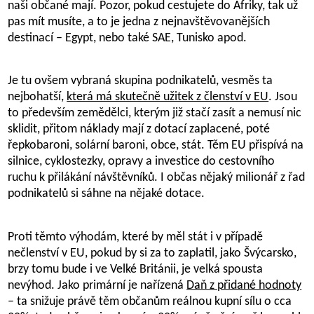
naši občané mají. Pozor, pokud cestujete do Afriky, tak už
pas mít musíte, a to je jedna z nejnavštěvovanějších
destinací – Egypt, nebo také SAE, Tunisko apod.
Je tu ovšem vybraná skupina podnikatelů, vesměs ta
nejbohatší,
která má skutečně užitek z členství v EU
. Jsou
to především zemědělci, kterým již stačí zasít a nemusí nic
sklidit, přitom náklady mají z dotací zaplacené, poté
řepkobaroni, solární baroni, obce, stát. Těm EU přispívá na
silnice, cyklostezky, opravy a investice do cestovního
ruchu k přilákání návštěvníků. I občas nějaký milionář z řad
podnikatelů si sáhne na nějaké dotace.
Proti těmto výhodám, které by měl stát i v případě
nečlenství v EU, pokud by si za to zaplatil, jako Švýcarsko,
brzy tomu bude i ve Velké Británii, je velká spousta
nevýhod. Jako primární je nařízená
Daň z přidané hodnoty
– ta snižuje právě těm občanům reálnou kupní sílu o cca