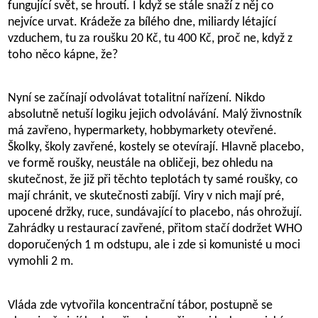
fungující svět, se hroutí. I když se stále snaží z něj co
nejvíce urvat. Krádeže za bílého dne, miliardy létající
vzduchem, tu za roušku 20 Kč, tu 400 Kč, proč ne, když z
toho něco kápne, že?
Nyní se začínají odvolávat totalitní nařízení. Nikdo
absolutně netuší logiku jejich odvolávání. Malý živnostník
má zavřeno, hypermarkety, hobbymarkety otevřené.
Školky, školy zavřené, kostely se otevírají. Hlavně placebo,
ve formě roušky, neustále na obličeji, bez ohledu na
skutečnost, že již při těchto teplotách ty samé roušky, co
mají chránit, ve skutečnosti zabíjí. Viry v nich mají pré,
upocené držky, ruce, sundávající to placebo, nás ohrožují.
Zahrádky u restaurací zavřené, přitom stačí dodržet WHO
doporučených 1 m odstupu, ale i zde si komunisté u moci
vymohli 2 m.
Vláda zde vytvořila koncentrační tábor, postupně se