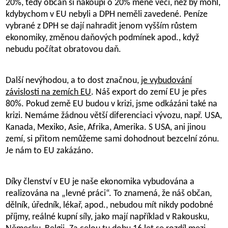
20%, tedy občan si nakoupí o 20% méně věcí, než by mohl,
kdybychom v EU nebyli a DPH neměli zavedené. Peníze
vybrané z DPH se dají nahradit jenom vyšším růstem
ekonomiky, změnou daňových podmínek apod., když
nebudu počítat obratovou daň.
Další nevýhodou, a to dost značnou,
je vybudování
závislosti na zemích EU
. Náš export do zemí EU je přes
80%. Pokud země EU budou v krizi, jsme odkázáni také na
krizi. Nemáme žádnou větší diferenciaci vývozu, např. USA,
Kanada, Mexiko, Asie, Afrika, Amerika. S USA, ani jinou
zemí, si přitom nemůžeme sami dohodnout bezcelní zónu.
Je nám to EU zakázáno.
Díky členství v EU je naše ekonomika vybudována a
realizována na „levné práci“. To znamená, že náš občan,
dělník, úředník, lékař, apod., nebudou mít nikdy podobné
příjmy, reálné kupní síly, jako mají například v Rakousku,