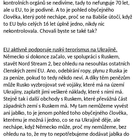
kontrolních orgánů se nedivíme, tady to nefunguje 70 let,
ale u EU, to je podivné. A to je pohled obyčejného
člověka, který poté nechápe, proč se na Babiše útočí, když
to EU bylo celých 16 let úplně jedno, nikdy nic
nekontrolovala. Chovali byste se také tak?
EU aktivně podporuje ruský terorismus na Ukrajině.
Německo si dokonce začalo, ve spolupráci s Ruskem,
stavět Nord Stream 2, bez ohledu na nesouhlas ostatních
členských zemí EU. Ano, odebírání ropy, plynu z Ruska je
za peníze, pokud to tedy někdo neví. A díky těm penězům
může Rusko vyzbrojovat své vojáky, které má na území
Ukrajiny, zaplatit jimi veškeré náklady, které s nimi má.
Stejně tak i další obchody s Ruskem, které převážná část
západních zemí s Ruskem má. My tam nemůžeme vyvést
ani jablko, to je jenom pohled toho obyčejného člověka,
kterému je možná i jedno, co se na Ukrajině děje, ale
nechápe, když Německo může, proč my nemůžeme, bez
ohledu na to, že my to nepotřebujeme dodávat jablka do