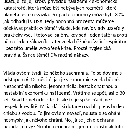
ukazuje, že její kroky přivedou naši zemi k ekonomické
katastrofě, která může být nebývalých rozměrů, které
planeta ještě nezažila. Propad ekonomiky může být i 30%,
jak odhadují v USA, tedy podobná procenta můžeme
očekávat prakticky téměř všude, kde navíc vlády uzavřely
prakticky vše. I tetovací salóny, kdy sedí jeden tatér a proti
němu jeden zákazník. Tatér zcela běžně užívající respirátor,
i bez této uměle vytvořené krize. Prostě hygienická
pravidla. Šance téměř 0% možné nákazy.
Vláda ovšem tvrdí, že někoho zachránila. To se dovíme s
odstupem 6-12 měsíců, jak je v ekonomice zcela běžné.
Nezachránila nikoho, jenom zničila, beztak chatrnou a
nestabilní ekonomiku naší země. Vrátíme se zpět, asi o 30
let. Snad to nebude o tolik, ale to je spíše přání, než
respekt k realitě. Miliardáři si dotace rozdali, plebs bude o
chlebu s vodou. To jim ovšem nevadí, neustále se ohání
nesmysly, jak někoho chrání. No, já se jich o ochranu
nežádal, co vy? Nikoho neochránili, jenom zpustošili tuto