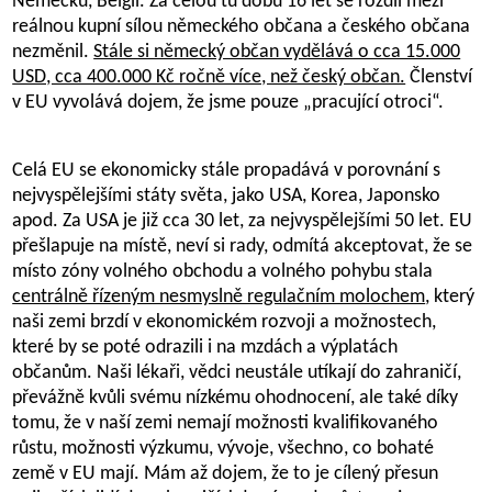
Německu, Belgii. Za celou tu dobu 16 let se rozdíl mezi
reálnou kupní sílou německého občana a českého občana
nezměnil.
Stále si německý občan vydělává o cca 15.000
USD, cca 400.000 Kč ročně více, než český občan.
Členství
v EU vyvolává dojem, že jsme pouze „pracující otroci“.
Celá EU se ekonomicky stále propadává v porovnání s
nejvyspělejšími státy světa, jako USA, Korea, Japonsko
apod. Za USA je již cca 30 let, za nejvyspělejšími 50 let. EU
přešlapuje na místě, neví si rady, odmítá akceptovat, že se
místo zóny volného obchodu a volného pohybu stala
centrálně řízeným nesmyslně regulačním molochem
, který
naši zemi brzdí v ekonomickém rozvoji a možnostech,
které by se poté odrazili i na mzdách a výplatách
občanům. Naši lékaři, vědci neustále utíkají do zahraničí,
převážně kvůli svému nízkému ohodnocení, ale také díky
tomu, že v naší zemi nemají možnosti kvalifikovaného
růstu, možnosti výzkumu, vývoje, všechno, co bohaté
země v EU mají. Mám až dojem, že to je cílený přesun