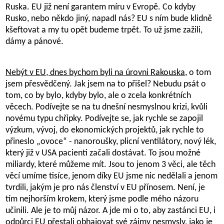
Ruska. EU již není garantem míru v Evropě. Co kdyby
Rusko, nebo někdo jiný, napadl nás? EU s ním bude klidně
kšeftovat a my tu opět budeme trpět. To už jsme zažili,
dámy a pánové.
Nebýt v EU, dnes bychom byli na úrovni Rakouska
, o tom
jsem přesvědčený. Jak jsem na to přišel? Nebudu psát o
tom, co by bylo, kdyby bylo, ale o zcela konkrétních
věcech. Podívejte se na tu dnešní nesmyslnou krizi, kvůli
novému typu chřipky. Podívejte se, jak rychle se zapojil
výzkum, vývoj, do ekonomických projektů, jak rychle to
přineslo „ovoce“ - nanoroušky, plicní ventilátory, nový lék,
který již v USA pacienti začali dostávat. To jsou možné
miliardy, které můžeme mít. Jsou to jenom 3 věci, ale těch
věcí umíme tisíce, jenom díky EU jsme nic nedělali a jenom
tvrdili, jakým je pro nás členství v EU přínosem. Není, je
tím nejhorším krokem, který jsme podle mého názoru
učinili. Ale je to můj názor. A jde mi o to, aby zastánci EU, i
odpůrci EU přestali obhajovat své zájmy nesmysly, jako je