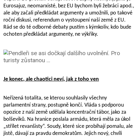
Eurosajuz, neomarxisté, bez EU bychom byli žebráci apod.,
ale aby začali předkládat argumenty a umožnili, po takové
roční diskusi, referendum o vystoupení naší země z EU.
Rád se do té odborné debaty pustím s kýmkoliv, kdo bude
ochoten předkládat argumenty, ne výkřiky.
Je konec, ale chaotici neví, jak z toho ven
Neřízená totalita, se kterou souhlasily všechny
parlamentní strany, postupně končí. Vláda s podporou
opozice z naší země udělala koncentrační tábor, jako za
bolševiků. Na hranice poslala armádu, která měla za úkol
„střílet revanšisty“. Soudy, které sice probíhají pomalu, ale
jistě, dávají za pravdu demokratům. Jejich nový, chvíli