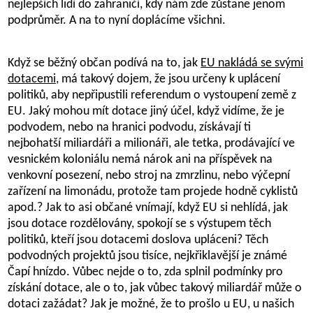
nejlepších lidí do zahraničí, kdy nám zde zůstane jenom
podprůměr. A na to nyní doplácíme všichni.
Když se běžný občan podívá na to, jak
EU nakládá se svými
dotacemi,
má takový dojem, že jsou určeny k uplácení
politiků, aby nepřipustili referendum o vystoupení země z
EU. Jaký mohou mít dotace jiný účel, když vidíme, že je
podvodem, nebo na hranici podvodu, získávají ti
nejbohatší miliardáři a milionáři, ale tetka, prodávající ve
vesnickém koloniálu nemá nárok ani na příspěvek na
venkovní posezení, nebo stroj na zmrzlinu, nebo výčepní
zařízení na limonádu, protože tam projede hodně cyklistů
apod.? Jak to asi občané vnímají, když EU si nehlídá, jak
jsou dotace rozdělovány, spokojí se s výstupem těch
politiků, kteří jsou dotacemi doslova upláceni? Těch
podvodných projektů jsou tisíce, nejkřiklavější je známé
Čapí hnízdo. Vůbec nejde o to, zda splnil podmínky pro
získání dotace, ale o to, jak vůbec takový miliardář může o
dotaci zažádat? Jak je možné, že to prošlo u EU, u našich