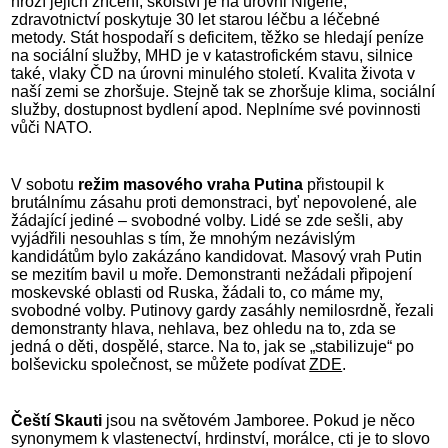
hrozí jejich zřícení, školství je na úrovni Nigérie,
zdravotnictví poskytuje 30 let starou léčbu a léčebné
metody. Stát hospodaří s deficitem, těžko se hledají peníze
na sociální služby, MHD je v katastrofickém stavu, silnice
také, vlaky ČD na úrovni minulého století. Kvalita života v
naší zemi se zhoršuje. Stejně tak se zhoršuje klima, sociální
služby, dostupnost bydlení apod. Neplníme své povinnosti
vůči NATO.
V sobotu
režim masového vraha Putina
přistoupil k
brutálnímu zásahu proti demonstraci, byť nepovolené, ale
žádající jediné – svobodné volby. Lidé se zde sešli, aby
vyjádřili nesouhlas s tím, že mnohým nezávislým
kandidátům bylo zakázáno kandidovat. Masový vrah Putin
se mezitím bavil u moře. Demonstranti nežádali připojení
moskevské oblasti od Ruska, žádali to, co máme my,
svobodné volby. Putinovy gardy zasáhly nemilosrdně, řezali
demonstranty hlava, nehlava, bez ohledu na to, zda se
jedná o děti, dospělé, starce. Na to, jak se „stabilizuje“ po
bolševicku společnost, se můžete podívat
ZDE
.
Čeští Skauti
jsou na světovém Jamboree. Pokud je něco
synonymem k vlastenectví, hrdinství, morálce, cti je to slovo