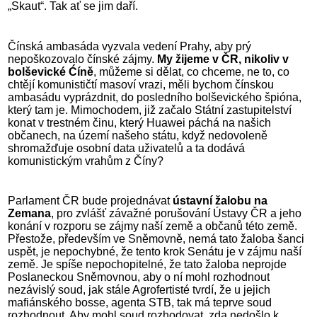
„Skaut“. Tak ať se jim daří.
Čínská ambasáda vyzvala vedení Prahy, aby prý
nepoškozovalo čínské zájmy.
My žijeme v ČR, nikoliv v
bolševické Ćíně
, můžeme si dělat, co chceme, ne to, co
chtějí komunističtí masoví vrazi, měli bychom čínskou
ambasádu vyprázdnit, do posledního bolševického špióna,
který tam je. Mimochodem, již začalo Státní zastupitelství
konat v trestném činu, který Huawei páchá na našich
občanech, na území našeho státu, když nedovoleně
shromažďuje osobní data uživatelů a ta dodává
komunistickým vrahům z Číny?
Parlament ČR bude projednávat
ústavní žalobu na
Zemana
, pro zvlášť závažné porušování Ústavy ČR a jeho
konání v rozporu se zájmy naší země a občanů této země.
Přestože, především ve Sněmovně, nemá tato žaloba šanci
uspět, je nepochybné, že tento krok Senátu je v zájmu naší
země. Je spíše nepochopitelné, že tato žaloba neprojde
Poslaneckou Sněmovnou, aby o ní mohl rozhodnout
nezávislý soud, jak stále Agrofertisté tvrdí, že u jejich
mafiánského bosse, agenta STB, tak má teprve soud
rozhodnout. Aby mohl soud rozhodovat, zda nedošlo k