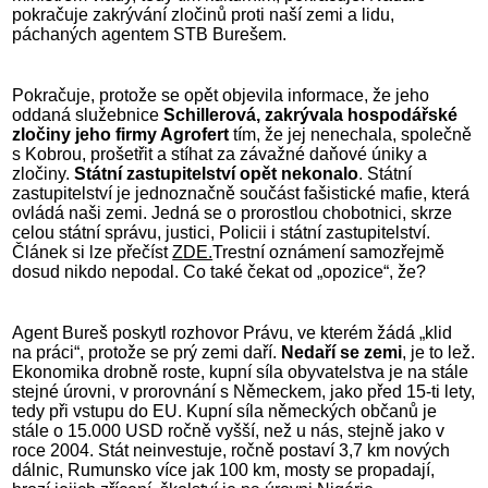
pokračuje zakrývání zločinů proti naší zemi a lidu,
páchaných agentem STB Burešem.
Pokračuje, protože se opět objevila informace, že jeho
oddaná služebnice
Schillerová, zakrývala hospodářské
zločiny jeho firmy Agrofert
tím, že jej nenechala, společně
s Kobrou, prošetřit a stíhat za závažné daňové úniky a
zločiny.
Státní zastupitelství opět nekonalo
. Státní
zastupitelství je jednoznačně součást fašistické mafie, která
ovládá naši zemi. Jedná se o prorostlou chobotnici, skrze
celou státní správu, justici, Policii i státní zastupitelství.
Článek si lze přečíst
ZDE.
Trestní oznámení samozřejmě
dosud nikdo nepodal. Co také čekat od „opozice“, že?
Agent Bureš poskytl rozhovor Právu, ve kterém žádá „klid
na práci“, protože se prý zemi daří.
Nedaří se zemi
, je to lež.
Ekonomika drobně roste, kupní síla obyvatelstva je na stále
stejné úrovni, v prorovnání s Německem, jako před 15-ti lety,
tedy při vstupu do EU. Kupní síla německých občanů je
stále o 15.000 USD ročně vyšší, než u nás, stejně jako v
roce 2004. Stát neinvestuje, ročně postaví 3,7 km nových
dálnic, Rumunsko více jak 100 km, mosty se propadají,