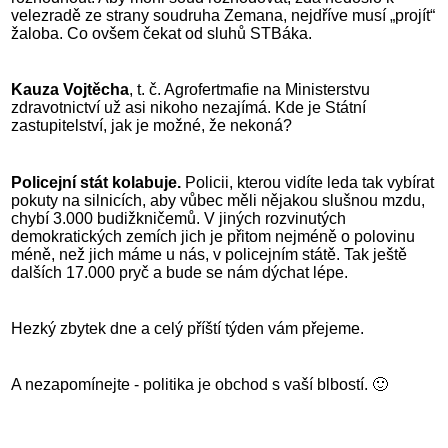
velezradě ze strany soudruha Zemana, nejdříve musí „projít“
žaloba. Co ovšem čekat od sluhů STBáka.
Kauza Vojtěcha
, t. č. Agrofertmafie na Ministerstvu
zdravotnictví už asi nikoho nezajímá. Kde je Státní
zastupitelství, jak je možné, že nekoná?
Policejní stát kolabuje.
Policii, kterou vidíte leda tak vybírat
pokuty na silnicích, aby vůbec měli nějakou slušnou mzdu,
chybí 3.000 budižkničemů. V jiných rozvinutých
demokratických zemích jich je přitom nejméně o polovinu
méně, než jich máme u nás, v policejním státě. Tak ještě
dalších 17.000 pryč a bude se nám dýchat lépe.
Hezký zbytek dne a celý příští týden vám přejeme.
A nezapomínejte - politika je obchod s vaší blbostí. 🙂