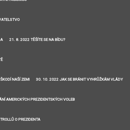
YVATELSTVO
DA
21. 8. 2022 TĚŠÍTE SE NA BÍDU?
TĚ
 ŠKODÍ NAŠÍ ZEMI
30. 10. 2022 JAK SE BRÁNIT VYHRŮŽKÁM VLÁDY
VÁNÍ AMERICKÝCH PREZIDENTSKÝCH VOLEB
J TROLLŮ O PREZIDENTA