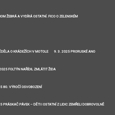
ENOM ŽEBRÁ A VYDÍRÁ OSTATNÍ. FICO O ZELENSKÉM
 VĚDĚLA O KRÁDEŽÍCH V MOTOLE
9. 3. 2025 PRORUSKÉ ANO
 2025 FOLTÝN NAŘÍDIL ZMLÁTIT ŽIDA
25 80. VÝROČÍ OSVOBOZENÍ
25 PRÁSKAČ PÁVEK – DĚTI I OSTATNÍ Z LIDIC ZEMŘELI DOBROVOLNĚ