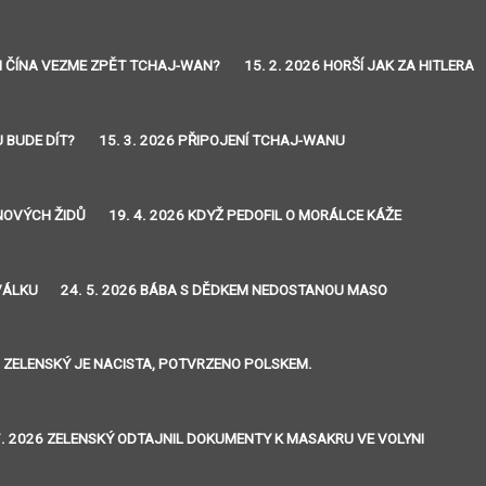
 SI ČÍNA VEZME ZPĚT TCHAJ-WAN?
15. 2. 2026 HORŠÍ JAK ZA HITLERA
U BUDE DÍT?
15. 3. 2026 PŘIPOJENÍ TCHAJ-WANU
INOVÝCH ŽIDŮ
19. 4. 2026 KDYŽ PEDOFIL O MORÁLCE KÁŽE
VÁLKU
24. 5. 2026 BÁBA S DĚDKEM NEDOSTANOU MASO
26 ZELENSKÝ JE NACISTA, POTVRZENO POLSKEM.
7. 2026 ZELENSKÝ ODTAJNIL DOKUMENTY K MASAKRU VE VOLYNI