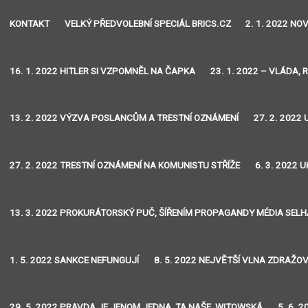
KONTAKT
VELKÝ PŘEDVOLEBNÍ SPECIÁL BRICS.CZ
2. 1. 2022 N
16. 1. 2022 HITLER SI VZPOMNĚL NA ČAPKA
23. 1. 2022 – VLÁDA, 
13. 2. 2022 VÝZVA POSLANCŮM A TRESTNÍ OZNÁMENÍ
27. 2. 2022
27. 2. 2022 TRESTNÍ OZNÁMENÍ NA KOMUNISTU STŘÍŽE
6. 3. 2022
13. 3. 2022 PROKURÁTORSKÝ PUČ, ŠÍŘENÍM PROPAGANDY MÉDIA SEL
1. 5. 2022 SANKCE NEFUNGUJÍ
8. 5. 2022 NEJVĚTŠÍ VLNA ZDRAŽO
29. 5. 2022 PRAVDA JE JENOM JEDNA, TA NAŠE, WITOWSKÁ
5. 6. 