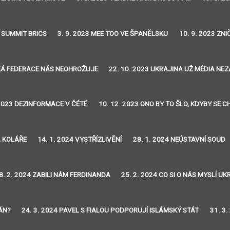
3 SUMMIT BRICS
3. 9. 2023 MEE TOO VE ŠPANĚLSKU
10. 9. 2023 ZN
SKÁ FEDERACE NÁS NEOHROŽUJE
22. 10. 2023 UKRAJINA UŽ MÉDIA NE
 2023 DEZINFORMACE V ČÉTÉ
10. 12. 2023 ONO BY TO ŠLO, KDYBY SE 
A KOLÁŘE
14. 1. 2024 VYSTŘÍZLIVĚNÍ
28. 1. 2024 NEÚSTAVNÍ SOUD
8. 2. 2024 ZABILI NÁM FERDINANDA
25. 2. 2024 CO SI O NÁS MYSLÍ UK
TÁN?
24. 3. 2024 PAVEL S FIALOU PODPORUJÍ ISLÁMSKÝ STÁT
31. 3