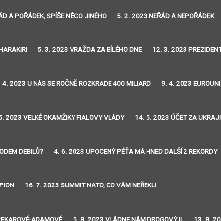
ŘÁD A POŘÁDEK, SPÍŠE NĚCO JINÉHO
5. 2. 2023 NEŘÁD A NEPOŘÁDEK
 HARAKIRI
5. 3. 2023 VRAŽDA ZA BÍLÉHO DNE
12. 3. 2023 PREZIDE
. 4. 2023 U NÁS SE ROČNĚ ROZKRADE 400 MILIARD
9. 4. 2023 EUROUNI
 5. 2023 VELKÉ OKAMŽIKY FIALOVY VLÁDY
14. 5. 2023 ÚČET ZA UKRA
RODEM DEBILŮ?
4. 6. 2023 UPOCENÝ PÉŤA MÁ HNED DALŠÍ 2 REKORDY
PION
16. 7. 2023 SUMMIT NATO, CO VÁM NEŘEKLI
EŽ PEKAROVÉ-ADAMOVÉ
6. 8. 2023 VLÁDNE NÁM DROGOVÝ II.
13. 8. 