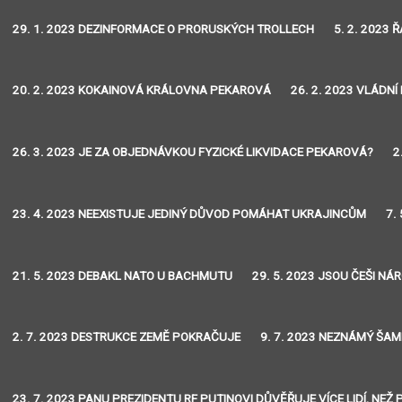
29. 1. 2023 DEZINFORMACE O PRORUSKÝCH TROLLECH
5. 2. 2023 
20. 2. 2023 KOKAINOVÁ KRÁLOVNA PEKAROVÁ
26. 2. 2023 VLÁDNÍ
26. 3. 2023 JE ZA OBJEDNÁVKOU FYZICKÉ LIKVIDACE PEKAROVÁ?
2
23. 4. 2023 NEEXISTUJE JEDINÝ DŮVOD POMÁHAT UKRAJINCŮM
7.
21. 5. 2023 DEBAKL NATO U BACHMUTU
29. 5. 2023 JSOU ČEŠI NÁ
2. 7. 2023 DESTRUKCE ZEMĚ POKRAČUJE
9. 7. 2023 NEZNÁMÝ ŠAM
23. 7. 2023 PANU PREZIDENTU RF PUTINOVI DŮVĚŘUJE VÍCE LIDÍ, N