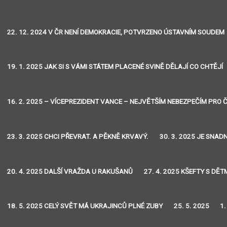
22. 12. 2024 V ČR NENÍ DEMOKRACIE, POTVRZENO ÚSTAVNÍM SOUDEM
19. 1. 2025 JAK SI S VÁMI STÁTEM PLACENÉ SVINĚ DĚLAJÍ CO CHTĚJÍ
16. 2. 2025 – VÍCEPREZIDENT VANCE – NEJVĚTŠÍM NEBEZPEČÍM PRO Č
23. 3. 2025 CHCI PŘEVRAT. A PĚKNĚ KRVAVÝ.
30. 3. 2025 JE SNA
20. 4. 2025 DALŠÍ VRAŽDA U RAKUŠANŮ
27. 4. 2025 KŠEFTY S DĚT
18. 5. 2025 CELÝ SVĚT MÁ UKRAJINCŮ PLNÉ ZUBY
25. 5. 2025
1.