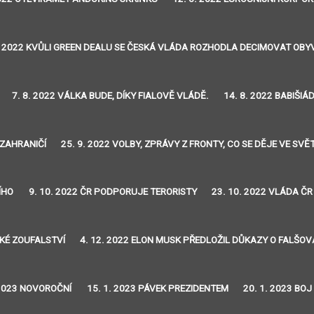
. 2022 KVŮLI GREEN DEALU SE ČESKÁ VLÁDA ROZHODLA DECIMOVAT OB
7. 8. 2022 VÁLKA BUDE, DÍKY FIALOVĚ VLÁDĚ.
14. 8. 2022 BABIŠIÁ
 ZAHRANIČÍ
25. 9. 2022 VOLBY, ZPRÁVY Z FRONTY, CO SE DĚJE VE SVĚ
ÍHO
9. 10. 2022 ČR PODPORUJE TERORISTY
23. 10. 2022 VLÁDA ČR
SKÉ ZOUFALSTVÍ
4. 12. 2022 ELON MUSK PŘEDLOŽIL DŮKAZY O FALŠO
 2023 NOVOROČNÍ
15. 1. 2023 PÁVEK PREZIDENTEM
20. 1. 2023 BO