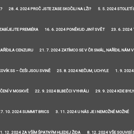
K?
28. 4. 2024 PROČ JSTE ZASE SKOČILI NA LŽI?
5. 5. 2024 STOLETÍ 
EZABÍJEJTE PREMIÉRA
16. 6. 2024 PONĚKUD JINÝ SVĚT
23. 6. 2024
 NAŘÍDILA CENZURU
21. 7. 2024 ZATÍMCO SE V ČR SMÁL, NAŘÍDIL NÁM
KOVÍK SS – ČEŠI JSOU SVINĚ
25. 8. 2024 NEČUM, UCHYLE
1. 9. 202
VIČENÍ V MOSKVĚ
22. 9. 2024 BLBEČCI VYHRÁLI
29. 9. 2024 KDE BYL
27. 10. 2024 SUMMIT BRICS
3. 11. 2024 U NÁS JE I NEMOŽNÉ MOŽNÉ
1. 12. 2024 ZA VŠÍM ŠPATNÝM HLEDEJ ŽIDA
8. 12. 2024 VŠE SOUVISÍ 