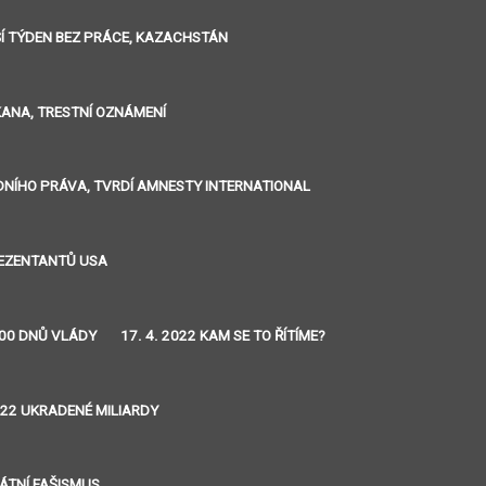
LŠÍ TÝDEN BEZ PRÁCE, KAZACHSTÁN
IKANA, TRESTNÍ OZNÁMENÍ
ÁRODNÍHO PRÁVA, TVRDÍ AMNESTY INTERNATIONAL
REZENTANTŮ USA
 100 DNŮ VLÁDY
17. 4. 2022 KAM SE TO ŘÍTÍME?
2022 UKRADENÉ MILIARDY
RÁTNÍ FAŠISMUS