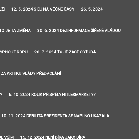
LŽÍ
12. 5. 2024 S EU NA VĚČNÉ ČASY
26. 5. 2024
 TO JE TA ZMĚNA
30. 6. 2024 DEZINFORMACE ŠÍŘENÉ VLÁDOU
 VYPNOUT ROPU
28. 7. 2024 TO JE ZASE OSTUDA
4 ZA KRITIKU VLÁDY PŘEDVOLÁNÍ
Y?
6. 10. 2024 KOLIK PŘISPĚLY HITLERMARKETY?
10. 11. 2024 DEBILITA PREZIDENTA SE NAPLNO UKÁZALA
SE VŠÍM
15. 12. 2024 NENÍ DÍRA JAKO DÍRA