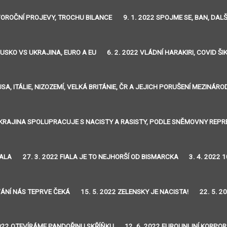
OVOROČNÍ PROJEVY, TROCHU BILANCE
9. 1. 2022 SPOJME SE, BAN, DA
RUSKO VS UKRAJINA, EURO A EU
6. 2. 2022 VLÁDNÍ HARAKIRI, COVID Š
 USA, ITÁLIE, NIZOZEMÍ, VELKÁ BRITÁNIE, ČR A JEJICH PORUŠENÍ MEZIN
 UKRAJINA SPOLUPRACUJE S NACISTY A RASISTY, PODLE SNĚMOVNY REP
HALA
27. 3. 2022 FIALA JE TO NEJHORŠÍ OD BISMARCKA
3. 4. 2022
VÁNÍ NÁS TEPRVE ČEKÁ
15. 5. 2022 ZELENSKY JE NACISTA!
22. 5. 
2022 OTEVÍRÁME PANDOŘINU SKŘÍŇKU
12. 6. 2022 EUROUNIJNÍ KORPO