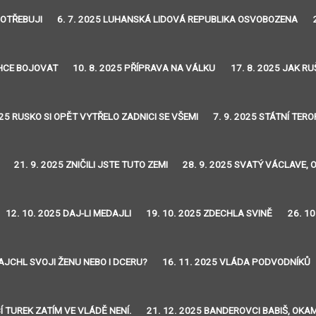
POTŘEBUJI
6. 7. 2025 LUHANSKÁ LIDOVÁ REPUBLIKA OSVOBOZENA
CHCE BOJOVAT
10. 8. 2025 PŘÍPRAVA NA VÁLKU
17. 8. 2025 JAK RU
025 RUSKO SI OPĚT VYTŘELO ZADNICI SE VŠEMI
7. 9. 2025 STÁTNÍ TER
21. 9. 2025 ZNIČILI JSTE TUTO ZEMI
28. 9. 2025 SVATÝ VÁCLAVE, 
12. 10. 2025 DAJ-LI MEDAJLI
19. 10. 2025 ZDECHLA SVINĚ
26. 1
AJCHL SVOJI ŽENU NEBO I DCERU?
16. 11. 2025 VLÁDA PODVODNÍKŮ
Í TUREK ZATÍM VE VLÁDĚ NENÍ.
21. 12. 2025 BANDEROVCI BABIŠ, OKA