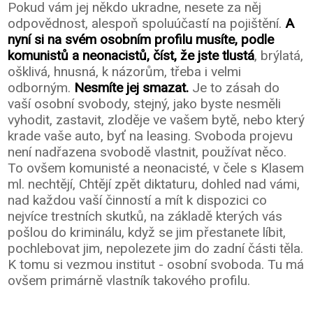
Pokud vám jej někdo ukradne, nesete za něj
odpovědnost, alespoň spoluúčastí na pojištění.
A
nyní si na svém osobním profilu musíte, podle
komunistů a neonacistů, číst, že jste tlustá
, brýlatá,
ošklivá, hnusná, k názorům, třeba i velmi
odborným.
Nesmíte jej smazat.
Je to zásah do
vaší osobní svobody, stejný, jako byste nesměli
vyhodit, zastavit, zloděje ve vašem bytě, nebo který
krade vaše auto, byť na leasing. Svoboda projevu
není nadřazena svobodě vlastnit, používat něco.
To ovšem komunisté a neonacisté, v čele s Klasem
ml. nechtějí, Chtějí zpět diktaturu, dohled nad vámi,
nad každou vaší činností a mít k dispozici co
nejvíce trestních skutků, na základě kterých vás
pošlou do kriminálu, když se jim přestanete líbit,
pochlebovat jim, nepolezete jim do zadní části těla.
K tomu si vezmou institut - osobní svoboda. Tu má
ovšem primárně vlastník takového profilu.