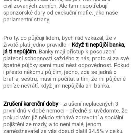
civilizovaných zemích. Ale tam nepotřebují
sponzorské dary od exekuční mafie, jako naše
parlamentní strany.
Pro ty, co půjčují lidem, bych rád vzkázal, že v
životě platí jedno pravidlo -
Když ti nepůjčí banka,
já ti nepůjčím
. Banky mají přístup k posouzení
platební schopnosti každého z nás, proto si za své
špatné půjčky sami musí nést odpovědnost. Pokud
i přesto někomu půjčím, jedno, zda se jedná o
bratra, sestru, musím počítat s tím, že mi půjčené
peníze nevrátí, když jim nepůjčila ani banka.
Zrušení karenční doby
- zrušení neplacených 3
první dnů v době nemoci - předně si uvědomte, že
pokud vám již někdo strhává zdravotní a sociální
pojištění ze mzdy, a to není malé, jenom
zaměstnavatel za vás dosud platil 34,5% v celku,