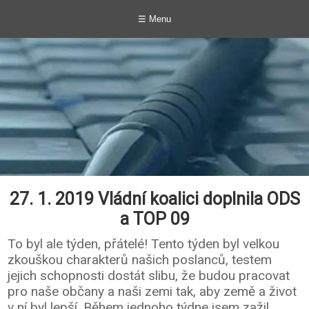
☰ Menu
27. 1. 2019 Vládní koalici doplnila ODS
a TOP 09
To byl ale týden, přátelé! Tento týden byl velkou
zkouškou charakterů našich poslanců, testem
jejich schopnosti dostát slibu, že budou pracovat
pro naše občany a naši zemi tak, aby země a život
v ní byl lepší. Během jednoho týdne jsem zažil