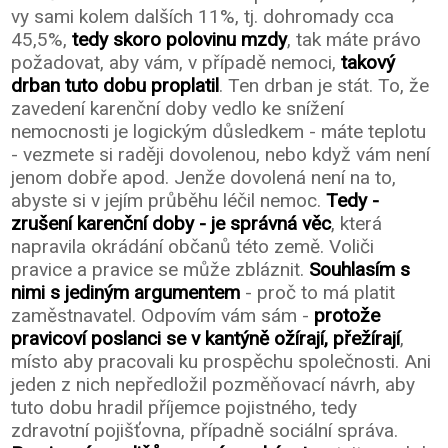
vy sami kolem dalších 11%, tj. dohromady cca
45,5%,
tedy skoro polovinu mzdy
, tak máte právo
požadovat, aby vám, v případě nemoci,
takový
drban tuto dobu proplatil
. Ten drban je stát. To, že
zavedení karenční doby vedlo ke snížení
nemocnosti je logickým důsledkem - máte teplotu
- vezmete si raději dovolenou, nebo když vám není
jenom dobře apod. Jenže dovolená není na to,
abyste si v jejím průběhu léčil nemoc.
Tedy -
zrušení karenční doby - je správná věc
, která
napravila okrádání občanů této země. Voliči
pravice a pravice se může zbláznit.
Souhlasím s
nimi s jediným argumentem
- proč to má platit
zaměstnavatel. Odpovím vám sám -
protože
pravicoví poslanci se v kantýně ožírají, přežírají
,
místo aby pracovali ku prospěchu společnosti. Ani
jeden z nich nepředložil pozměňovací návrh, aby
tuto dobu hradil příjemce pojistného, tedy
zdravotní pojišťovna, případně sociální správa.