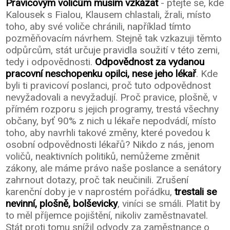
Pravicovým voličům musím vzkázat
- ptejte se, kde
Kalousek s Fialou, Klausem chlastali, žrali, místo
toho, aby své voliče chránili, například tímto
pozměňovacím návrhem. Stejně tak vzkazuji těmto
odpůrcům, stát určuje pravidla soužití v této zemi,
tedy i odpovědnosti.
Odpovědnost za vydanou
pracovní neschopenku opilci, nese jeho lékař
. Kde
byli ti pravicoví poslanci, proč tuto odpovědnost
nevyžadovali a nevyžadují. Proč pravice, plošně, v
přímém rozporu s jejich programy, trestá všechny
občany, byť 90% z nich u lékaře nepodvádí, místo
toho, aby navrhli takové změny, které povedou k
osobní odpovědnosti lékařů? Nikdo z nás, jenom
voličů, neaktivních politiků, nemůžeme změnit
zákony, ale máme právo naše poslance a senátory
zahrnout dotazy, proč tak neučinili. Zrušení
karenční doby je v naprostém pořádku,
trestali se
nevinní, plošně, bolševicky
, viníci se smáli. Platit by
to měl příjemce pojištění, nikoliv zaměstnavatel.
Stát proti tomu snížil odvody za zaměstnance o