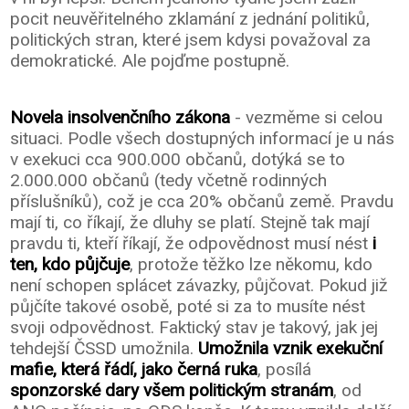
pocit neuvěřitelného zklamání z jednání politiků,
politických stran, které jsem kdysi považoval za
demokratické. Ale pojďme postupně.
Novela insolvenčního zákona
- vezměme si celou
situaci. Podle všech dostupných informací je u nás
v exekuci cca 900.000 občanů, dotýká se to
2.000.000 občanů (tedy včetně rodinných
příslušníků), což je cca 20% občanů země. Pravdu
mají ti, co říkají, že dluhy se platí. Stejně tak mají
pravdu ti, kteří říkají, že odpovědnost musí nést
i
ten, kdo půjčuje
, protože těžko lze někomu, kdo
není schopen splácet závazky, půjčovat. Pokud již
půjčíte takové osobě, poté si za to musíte nést
svoji odpovědnost. Faktický stav je takový, jak jej
tehdejší ČSSD umožnila.
Umožnila vznik exekuční
mafie, která řádí, jako černá ruka
, posílá
sponzorské dary všem politickým stranám
, od