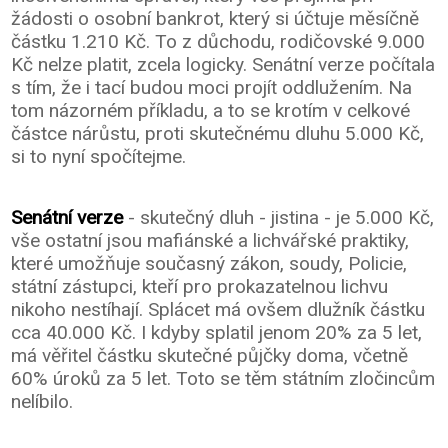
žádosti o osobní bankrot, který si účtuje měsíčně
částku 1.210 Kč. To z důchodu, rodičovské 9.000
Kč nelze platit, zcela logicky. Senátní verze počítala
s tím, že i tací budou moci projít oddlužením. Na
tom názorném příkladu, a to se krotím v celkové
částce nárůstu, proti skutečnému dluhu 5.000 Kč,
si to nyní spočítejme.
Senátní verze
- skutečný dluh - jistina - je 5.000 Kč,
vše ostatní jsou mafiánské a lichvářské praktiky,
které umožňuje současný zákon, soudy, Policie,
státní zástupci, kteří pro prokazatelnou lichvu
nikoho nestíhají. Splácet má ovšem dlužník částku
cca 40.000 Kč. I kdyby splatil jenom 20% za 5 let,
má věřitel částku skutečné půjčky doma, včetně
60% úroků za 5 let. Toto se těm státním zločincům
nelíbilo.