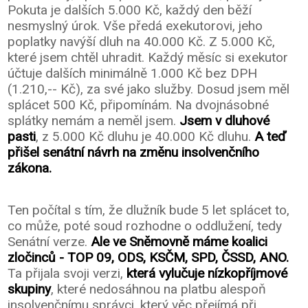
Pokuta je dalších 5.000 Kč, každý den běží
nesmyslný úrok. Vše předá exekutorovi, jeho
poplatky navýší dluh na 40.000 Kč. Z 5.000 Kč,
které jsem chtěl uhradit. Každý měsíc si exekutor
účtuje dalších minimálně 1.000 Kč bez DPH
(1.210,-- Kč), za své jako služby. Dosud jsem měl
splácet 500 Kč, připomínám. Na dvojnásobné
splátky nemám a neměl jsem.
Jsem v dluhové
pasti
, z 5.000 Kč dluhu je 40.000 Kč dluhu.
A teď
přišel senátní návrh na změnu insolvenčního
zákona.
Ten počítal s tím, že dlužník bude 5 let splácet to,
co může, poté soud rozhodne o oddlužení, tedy
Senátní verze.
Ale ve Sněmovně máme koalici
zločinců - TOP 09, ODS, KSČM, SPD, ČSSD, ANO.
Ta přijala svoji verzi,
která vylučuje nízkopříjmové
skupiny
, které nedosáhnou na platbu alespoň
insolvenčnímu správci, který věc přejímá při