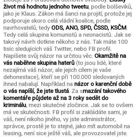
život má hodnotu jednoho tweetu
, podle bolševiků,
jako je Klaus. Zákon má šanci na projití, protože jej
podporuje skoro celá vládní koalice, podle
navrhovatelů, tedy
ODS, ANO, SPD, ČSSD, KSČM
.
Tedy celá skupina komunistů a neonacistů. Jak se
takový návrh dotkne někoho z nás. Tak máte 100
tisíc sledujících váš Twitter, nebo FB profil.
Napíšete svůj názor na určitou věc.
Okamžitě na
vás naběhne skupina haterů
(to jsou lidé, které
nezajímá váš názor, ale jejich cílem je vaše
dehonestace), kteří se při 100.000 sledovaných
ihned nabalují. Například na
názor o karenční době
o vás napíší, že jste tlustá
. Za s
mazání takového
komentáře půjdete až na 3 roky sedět do
kriminálu
, mezi skutečné zločince. Jak se to ovšem
má ve skutečnosti. FB profil si zakládáte sami, je
váš, není nikoho jiného, vy jste administrátor,
správce, prostě je to stejné, jako mít automobil na
leasing, není sice ještě váš, ale provozovatel jste.