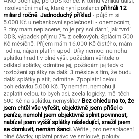
ANO počínaje, po ODS konče. K tomu vznikla další,
insolvenční mafie, které nyní poslanci
přihráli 12
miliard ročně
.
Jednoduchý příklad
- půjčím si
5.000 Kč u nebankovní společnosti - onemocním,
3 dny mám neplacené, to je prý solidární, jak tvrdí
ODS, výpadek příjmu 7% z celkových. Splácím 500
Kč měsíčně. Příjem mám 16.000 Kč čistého, mám
rodinu, nájem platím apod. Díky nemoci nemohu
splátku hradit v plné výši, požádám věřitele o
odklad splátky, odmítne jej, požádám jej tedy o
rozložení splátky na další 3 měsíce s tím, že budu
další splátky platit, odmítne. Zpoplatní celou
pohledávku 5.000 Kč. Ty nemám, nemohu ji
zaplatit celou, to bych asi, zcela logicky, měl těch
500 Kč na splátku, nemyslíte?
Bez ohledu na to, že
jsem chtěl vše vyřešit, objektivně jsem přišel o
peníze, nemohl jsem objektivně splnit povinnost,
nabízel jsem vyšší splátky následující, snažil jsem
se domluvit, nemám šanci.
Věřitel, pro nezaplacení
plné částky, uplatní právo ve smlouvě, pokuty.