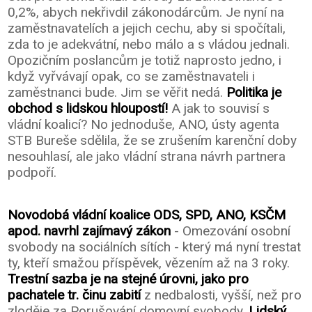
0,2%, abych nekřivdil zákonodárcům. Je nyní na
zaměstnavatelích a jejich cechu, aby si spočítali,
zda to je adekvátní, nebo málo a s vládou jednali.
Opozičním poslancům je totiž naprosto jedno, i
když vyřvávají opak, co se zaměstnavateli i
zaměstnanci bude. Jim se věřit nedá.
Politika je
obchod s lidskou hloupostí!
A jak to souvisí s
vládní koalicí? No jednoduše, ANO, ústy agenta
STB Bureše sdělila, že se zrušením karenční doby
nesouhlasí, ale jako vládní strana návrh partnera
podpoří.
Novodobá vládní koalice ODS, SPD, ANO, KSČM
apod. navrhl zajímavý zákon
- Omezování osobní
svobody na sociálních sítích - který má nyní trestat
ty, kteří smažou příspěvek, vězením až na 3 roky.
Trestní sazba je na stejné úrovni, jako pro
pachatele tr. činu zabití
z nedbalosti, vyšší, než pro
zloděje za Porušování domovní svobody.
Lidský