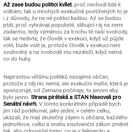
Až zase budou politici kvílet
, proč nechodí lidé k
volbám, tak u mnohých exekučně postižených to je
i z důvodu, že na ně politici kašlou. Až se budou
ptát, proč vyhrávají populisté, slibující ráj na zemi
zadarmo, tedy výměnou za trochu té naší svobody,
tak se nedivte, že člověk v exekuci, když už půjde
volit, bude volit je, protože člověk v exekuci není
svobodný a na svobodě mu nezáleží, když nemá
co do huby.
Naprostou většinu politiků nezajímá občan,
protože z něj nic nemá, ale exekuční mafie, která je
sponzoruje, od Zemana počínaje, to jenom aby
bylo jasno.
Strana pirátská a STAN hlasovali pro
Senátní návrh.
V tomto konkrétním případě bych
jim rád poděkoval, jako jediní, v celém celku,
ukázali, že mají skutečný zájem o občana, každého
jednotlivce, celku a snahu insolvenční zákon změnit
tak, aby odpovídal tomu, co je v Německu a