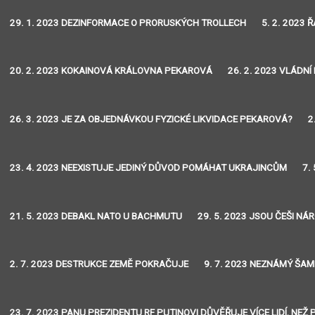
29. 1. 2023 DEZINFORMACE O PRORUSKÝCH TROLLECH
5. 2. 2023 
20. 2. 2023 KOKAINOVÁ KRÁLOVNA PEKAROVÁ
26. 2. 2023 VLÁDNÍ
26. 3. 2023 JE ZA OBJEDNÁVKOU FYZICKÉ LIKVIDACE PEKAROVÁ?
2
23. 4. 2023 NEEXISTUJE JEDINÝ DŮVOD POMÁHAT UKRAJINCŮM
7.
21. 5. 2023 DEBAKL NATO U BACHMUTU
29. 5. 2023 JSOU ČEŠI NÁ
2. 7. 2023 DESTRUKCE ZEMĚ POKRAČUJE
9. 7. 2023 NEZNÁMÝ ŠAM
23. 7. 2023 PANU PREZIDENTU RF PUTINOVI DŮVĚŘUJE VÍCE LIDÍ, N