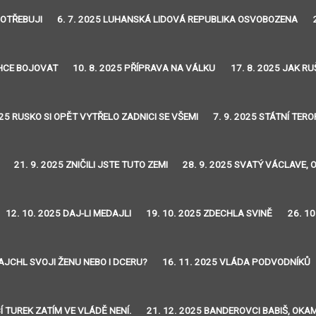
POTŘEBUJI
6. 7. 2025 LUHANSKÁ LIDOVÁ REPUBLIKA OSVOBOZENA
CHCE BOJOVAT
10. 8. 2025 PŘÍPRAVA NA VÁLKU
17. 8. 2025 JAK RU
025 RUSKO SI OPĚT VYTŘELO ZADNICI SE VŠEMI
7. 9. 2025 STÁTNÍ TER
21. 9. 2025 ZNIČILI JSTE TUTO ZEMI
28. 9. 2025 SVATÝ VÁCLAVE, 
12. 10. 2025 DAJ-LI MEDAJLI
19. 10. 2025 ZDECHLA SVINĚ
26. 1
AJCHL SVOJI ŽENU NEBO I DCERU?
16. 11. 2025 VLÁDA PODVODNÍKŮ
Í TUREK ZATÍM VE VLÁDĚ NENÍ.
21. 12. 2025 BANDEROVCI BABIŠ, OKA