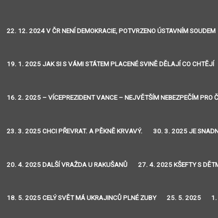
22. 12. 2024 V ČR NENÍ DEMOKRACIE, POTVRZENO ÚSTAVNÍM SOUDEM
19. 1. 2025 JAK SI S VÁMI STÁTEM PLACENÉ SVINĚ DĚLAJÍ CO CHTĚJÍ
16. 2. 2025 – VÍCEPREZIDENT VANCE – NEJVĚTŠÍM NEBEZPEČÍM PRO Č
23. 3. 2025 CHCI PŘEVRAT. A PĚKNĚ KRVAVÝ.
30. 3. 2025 JE SNA
20. 4. 2025 DALŠÍ VRAŽDA U RAKUŠANŮ
27. 4. 2025 KŠEFTY S DĚT
18. 5. 2025 CELÝ SVĚT MÁ UKRAJINCŮ PLNÉ ZUBY
25. 5. 2025
1.