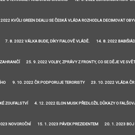
. 2022 KVŮLI GREEN DEALU SE ČESKÁ VLÁDA ROZHODLA DECIMOVAT OB
7. 8. 2022 VÁLKA BUDE, DÍKY FIALOVĚ VLÁDĚ.
14. 8. 2022 BABIŠIÁ
 ZAHRANIČÍ
25. 9. 2022 VOLBY, ZPRÁVY Z FRONTY, CO SE DĚJE VE SVĚ
ÍHO
9. 10. 2022 ČR PODPORUJE TERORISTY
23. 10. 2022 VLÁDA ČR
SKÉ ZOUFALSTVÍ
4. 12. 2022 ELON MUSK PŘEDLOŽIL DŮKAZY O FALŠO
 2023 NOVOROČNÍ
15. 1. 2023 PÁVEK PREZIDENTEM
20. 1. 2023 BO