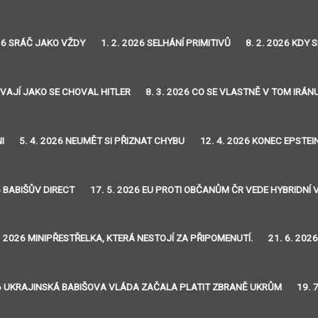
026 SRÁČ JAKO VŽDY
1. 2. 2026 SELHÁNÍ PRIMITIVŮ
8. 2. 2026 KDY
OVAJÍ JAKO SE CHOVAL HITLER
8. 3. 2026 CO SE VLASTNĚ V TOM IRÁN
I
5. 4. 2026 NEUMĚT SI PŘIZNAT CHYBU
12. 4. 2026 KONEC EPSTE
6 BABIŠŮV DIRECT
17. 5. 2026 EU PROTI OBČANŮM ČR VEDE HYBRIDNÍ 
6. 2026 MINIPŘESTŘELKA, KTERÁ NESTOJÍ ZA PŘIPOMENUTÍ.
21. 6. 20
26 UKRAJINSKÁ BABIŠOVA VLÁDA ZAČALA PLATIT ZBRANĚ UKRŮM
19. 