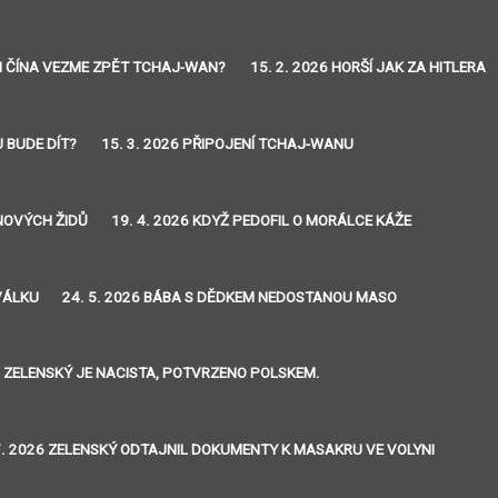
 SI ČÍNA VEZME ZPĚT TCHAJ-WAN?
15. 2. 2026 HORŠÍ JAK ZA HITLERA
U BUDE DÍT?
15. 3. 2026 PŘIPOJENÍ TCHAJ-WANU
INOVÝCH ŽIDŮ
19. 4. 2026 KDYŽ PEDOFIL O MORÁLCE KÁŽE
VÁLKU
24. 5. 2026 BÁBA S DĚDKEM NEDOSTANOU MASO
26 ZELENSKÝ JE NACISTA, POTVRZENO POLSKEM.
7. 2026 ZELENSKÝ ODTAJNIL DOKUMENTY K MASAKRU VE VOLYNI