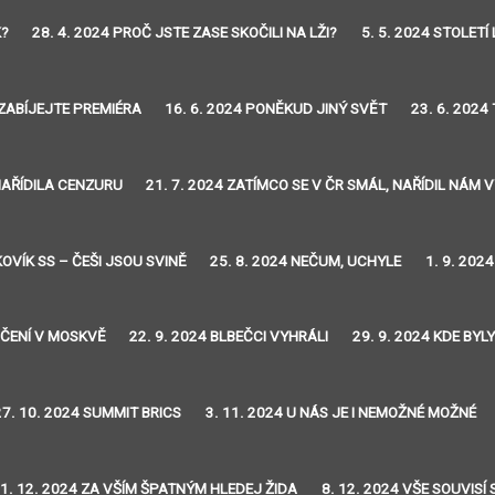
K?
28. 4. 2024 PROČ JSTE ZASE SKOČILI NA LŽI?
5. 5. 2024 STOLETÍ 
EZABÍJEJTE PREMIÉRA
16. 6. 2024 PONĚKUD JINÝ SVĚT
23. 6. 2024
 NAŘÍDILA CENZURU
21. 7. 2024 ZATÍMCO SE V ČR SMÁL, NAŘÍDIL NÁM
KOVÍK SS – ČEŠI JSOU SVINĚ
25. 8. 2024 NEČUM, UCHYLE
1. 9. 202
VIČENÍ V MOSKVĚ
22. 9. 2024 BLBEČCI VYHRÁLI
29. 9. 2024 KDE BYL
27. 10. 2024 SUMMIT BRICS
3. 11. 2024 U NÁS JE I NEMOŽNÉ MOŽNÉ
1. 12. 2024 ZA VŠÍM ŠPATNÝM HLEDEJ ŽIDA
8. 12. 2024 VŠE SOUVISÍ 