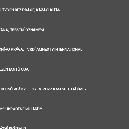
LŠÍ TÝDEN BEZ PRÁCE, KAZACHSTÁN
IKANA, TRESTNÍ OZNÁMENÍ
ÁRODNÍHO PRÁVA, TVRDÍ AMNESTY INTERNATIONAL
REZENTANTŮ USA
 100 DNŮ VLÁDY
17. 4. 2022 KAM SE TO ŘÍTÍME?
2022 UKRADENÉ MILIARDY
RÁTNÍ FAŠISMUS