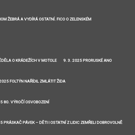
ENOM ŽEBRÁ A VYDÍRÁ OSTATNÍ. FICO O ZELENSKÉM
 VĚDĚLA O KRÁDEŽÍCH V MOTOLE
9. 3. 2025 PRORUSKÉ ANO
 2025 FOLTÝN NAŘÍDIL ZMLÁTIT ŽIDA
25 80. VÝROČÍ OSVOBOZENÍ
25 PRÁSKAČ PÁVEK – DĚTI I OSTATNÍ Z LIDIC ZEMŘELI DOBROVOLNĚ