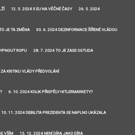
LŽÍ
12. 5. 2024 S EU NA VĚČNÉ ČASY
26. 5. 2024
 TO JE TA ZMĚNA
30. 6. 2024 DEZINFORMACE ŠÍŘENÉ VLÁDOU
 VYPNOUT ROPU
28. 7. 2024 TO JE ZASE OSTUDA
4 ZA KRITIKU VLÁDY PŘEDVOLÁNÍ
Y?
6. 10. 2024 KOLIK PŘISPĚLY HITLERMARKETY?
10. 11. 2024 DEBILITA PREZIDENTA SE NAPLNO UKÁZALA
SE VŠÍM
15. 12. 2024 NENÍ DÍRA JAKO DÍRA