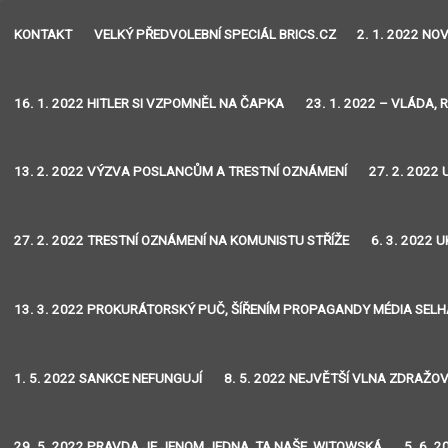
KONTAKT
VELKÝ PŘEDVOLEBNÍ SPECIÁL BRICS.CZ
2. 1. 2022 N
16. 1. 2022 HITLER SI VZPOMNĚL NA ČAPKA
23. 1. 2022 – VLÁDA, 
13. 2. 2022 VÝZVA POSLANCŮM A TRESTNÍ OZNÁMENÍ
27. 2. 2022
27. 2. 2022 TRESTNÍ OZNÁMENÍ NA KOMUNISTU STŘÍŽE
6. 3. 2022
13. 3. 2022 PROKURÁTORSKÝ PUČ, ŠÍŘENÍM PROPAGANDY MÉDIA SEL
1. 5. 2022 SANKCE NEFUNGUJÍ
8. 5. 2022 NEJVĚTŠÍ VLNA ZDRAŽO
29. 5. 2022 PRAVDA JE JENOM JEDNA, TA NAŠE, WITOWSKÁ
5. 6. 