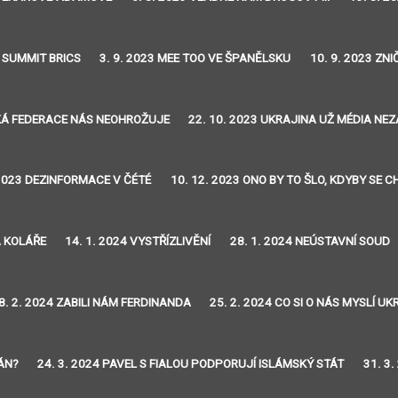
3 SUMMIT BRICS
3. 9. 2023 MEE TOO VE ŠPANĚLSKU
10. 9. 2023 ZN
SKÁ FEDERACE NÁS NEOHROŽUJE
22. 10. 2023 UKRAJINA UŽ MÉDIA NE
 2023 DEZINFORMACE V ČÉTÉ
10. 12. 2023 ONO BY TO ŠLO, KDYBY SE 
A KOLÁŘE
14. 1. 2024 VYSTŘÍZLIVĚNÍ
28. 1. 2024 NEÚSTAVNÍ SOUD
8. 2. 2024 ZABILI NÁM FERDINANDA
25. 2. 2024 CO SI O NÁS MYSLÍ UK
TÁN?
24. 3. 2024 PAVEL S FIALOU PODPORUJÍ ISLÁMSKÝ STÁT
31. 3