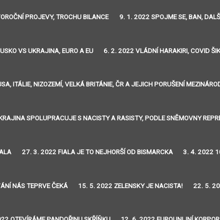
OVOROČNÍ PROJEVY, TROCHU BILANCE
9. 1. 2022 SPOJME SE, BAN, DA
RUSKO VS UKRAJINA, EURO A EU
6. 2. 2022 VLÁDNÍ HARAKIRI, COVID Š
 USA, ITÁLIE, NIZOZEMÍ, VELKÁ BRITÁNIE, ČR A JEJICH PORUŠENÍ MEZIN
 UKRAJINA SPOLUPRACUJE S NACISTY A RASISTY, PODLE SNĚMOVNY REP
HALA
27. 3. 2022 FIALA JE TO NEJHORŠÍ OD BISMARCKA
3. 4. 2022
VÁNÍ NÁS TEPRVE ČEKÁ
15. 5. 2022 ZELENSKY JE NACISTA!
22. 5. 
2022 OTEVÍRÁME PANDOŘINU SKŘÍŇKU
12. 6. 2022 EUROUNIJNÍ KORPO