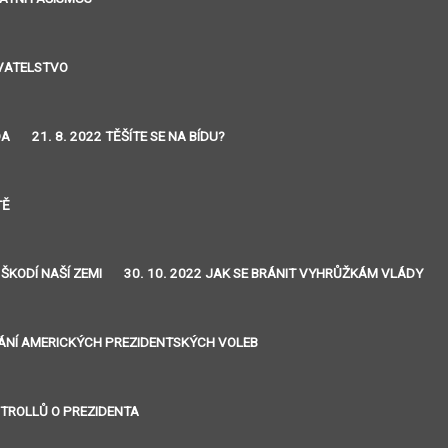
YVATELSTVO
DA
21. 8. 2022 TĚŠÍTE SE NA BÍDU?
TĚ
 ŠKODÍ NAŠÍ ZEMI
30. 10. 2022 JAK SE BRÁNIT VYHRŮŽKÁM VLÁDY
VÁNÍ AMERICKÝCH PREZIDENTSKÝCH VOLEB
J TROLLŮ O PREZIDENTA