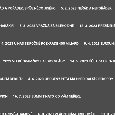
ŘÁD A POŘÁDEK, SPÍŠE NĚCO JINÉHO
5. 2. 2023 NEŘÁD A NEPOŘÁDEK
 HARAKIRI
5. 3. 2023 VRAŽDA ZA BÍLÉHO DNE
12. 3. 2023 PREZIDE
. 4. 2023 U NÁS SE ROČNĚ ROZKRADE 400 MILIARD
9. 4. 2023 EUROUNI
 5. 2023 VELKÉ OKAMŽIKY FIALOVY VLÁDY
14. 5. 2023 ÚČET ZA UKRA
RODEM DEBILŮ?
4. 6. 2023 UPOCENÝ PÉŤA MÁ HNED DALŠÍ 2 REKORDY
PION
16. 7. 2023 SUMMIT NATO, CO VÁM NEŘEKLI
EŽ PEKAROVÉ-ADAMOVÉ
6. 8. 2023 VLÁDNE NÁM DROGOVÝ II.
13. 8. 