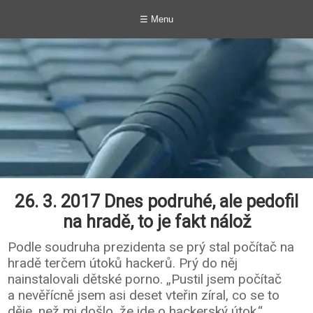
☰ Menu
26. 3. 2017 Dnes podruhé, ale pedofil
na hradě, to je fakt nálož
Podle soudruha prezidenta se prý stal počítač na
hradě terčem útoků hackerů. Prý do něj
nainstalovali dětské porno. „Pustil jsem počítač
a nevěřícně jsem asi deset vteřin zíral, co se to
děje, než mi došlo, že jde o hackerský útok,“