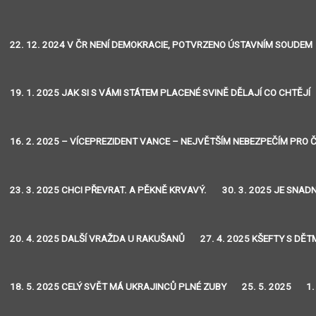
22. 12. 2024 V ČR NENÍ DEMOKRACIE, POTVRZENO ÚSTAVNÍM SOUDEM
19. 1. 2025 JAK SI S VÁMI STÁTEM PLACENÉ SVINĚ DĚLAJÍ CO CHTĚJÍ
16. 2. 2025 – VÍCEPREZIDENT VANCE – NEJVĚTŠÍM NEBEZPEČÍM PRO Č
23. 3. 2025 CHCI PŘEVRAT. A PĚKNĚ KRVAVÝ.
30. 3. 2025 JE SNA
20. 4. 2025 DALŠÍ VRAŽDA U RAKUŠANŮ
27. 4. 2025 KŠEFTY S DĚT
18. 5. 2025 CELÝ SVĚT MÁ UKRAJINCŮ PLNÉ ZUBY
25. 5. 2025
1.