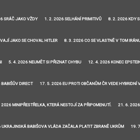
026 SRÁČ JAKO VŽDY
1. 2. 2026 SELHÁNÍ PRIMITIVŮ
8. 2. 2026 KDY
OVAJÍ JAKO SE CHOVAL HITLER
8. 3. 2026 CO SE VLASTNĚ V TOM IRÁN
I
5. 4. 2026 NEUMĚT SI PŘIZNAT CHYBU
12. 4. 2026 KONEC EPSTE
6 BABIŠŮV DIRECT
17. 5. 2026 EU PROTI OBČANŮM ČR VEDE HYBRIDNÍ 
6. 2026 MINIPŘESTŘELKA, KTERÁ NESTOJÍ ZA PŘIPOMENUTÍ.
21. 6. 20
26 UKRAJINSKÁ BABIŠOVA VLÁDA ZAČALA PLATIT ZBRANĚ UKRŮM
19. 