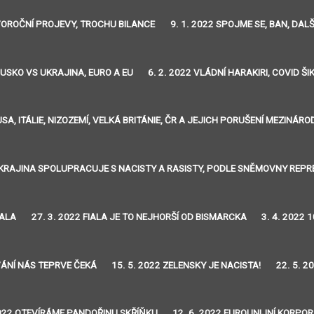
OVOROČNÍ PROJEVY, TROCHU BILANCE
9. 1. 2022 SPOJME SE, BAN, DA
RUSKO VS UKRAJINA, EURO A EU
6. 2. 2022 VLÁDNÍ HARAKIRI, COVID Š
 USA, ITÁLIE, NIZOZEMÍ, VELKÁ BRITÁNIE, ČR A JEJICH PORUŠENÍ MEZIN
 UKRAJINA SPOLUPRACUJE S NACISTY A RASISTY, PODLE SNĚMOVNY REP
HALA
27. 3. 2022 FIALA JE TO NEJHORŠÍ OD BISMARCKA
3. 4. 2022
VÁNÍ NÁS TEPRVE ČEKÁ
15. 5. 2022 ZELENSKY JE NACISTA!
22. 5. 
2022 OTEVÍRÁME PANDOŘINU SKŘÍŇKU
12. 6. 2022 EUROUNIJNÍ KORPO