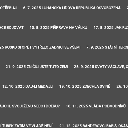
POTŘEBUJI
6. 7. 2025 LUHANSKÁ LIDOVÁ REPUBLIKA OSVOBOZENA
CHCE BOJOVAT
10. 8. 2025 PŘÍPRAVA NA VÁLKU
17. 8. 2025 JAK RU
025 RUSKO SI OPĚT VYTŘELO ZADNICI SE VŠEMI
7. 9. 2025 STÁTNÍ TER
21. 9. 2025 ZNIČILI JSTE TUTO ZEMI
28. 9. 2025 SVATÝ VÁCLAVE, 
12. 10. 2025 DAJ-LI MEDAJLI
19. 10. 2025 ZDECHLA SVINĚ
26. 1
AJCHL SVOJI ŽENU NEBO I DCERU?
16. 11. 2025 VLÁDA PODVODNÍKŮ
Í TUREK ZATÍM VE VLÁDĚ NENÍ.
21. 12. 2025 BANDEROVCI BABIŠ, OKA