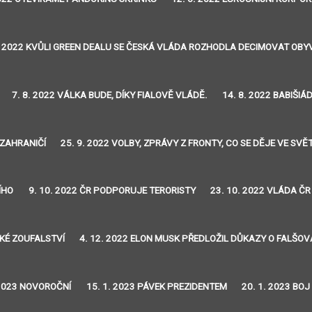
. 2022 KVŮLI GREEN DEALU SE ČESKÁ VLÁDA ROZHODLA DECIMOVAT OB
7. 8. 2022 VÁLKA BUDE, DÍKY FIALOVĚ VLÁDĚ.
14. 8. 2022 BABIŠIÁ
 ZAHRANIČÍ
25. 9. 2022 VOLBY, ZPRÁVY Z FRONTY, CO SE DĚJE VE SVĚ
ÍHO
9. 10. 2022 ČR PODPORUJE TERORISTY
23. 10. 2022 VLÁDA ČR
SKÉ ZOUFALSTVÍ
4. 12. 2022 ELON MUSK PŘEDLOŽIL DŮKAZY O FALŠO
 2023 NOVOROČNÍ
15. 1. 2023 PÁVEK PREZIDENTEM
20. 1. 2023 BO