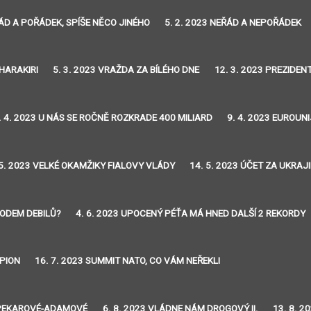
ŘÁD A POŘÁDEK, SPÍŠE NĚCO JINÉHO
5. 2. 2023 NEŘÁD A NEPOŘÁDEK
 HARAKIRI
5. 3. 2023 VRAŽDA ZA BÍLÉHO DNE
12. 3. 2023 PREZIDE
. 4. 2023 U NÁS SE ROČNĚ ROZKRADE 400 MILIARD
9. 4. 2023 EUROUNI
 5. 2023 VELKÉ OKAMŽIKY FIALOVY VLÁDY
14. 5. 2023 ÚČET ZA UKRA
RODEM DEBILŮ?
4. 6. 2023 UPOCENÝ PÉŤA MÁ HNED DALŠÍ 2 REKORDY
PION
16. 7. 2023 SUMMIT NATO, CO VÁM NEŘEKLI
EŽ PEKAROVÉ-ADAMOVÉ
6. 8. 2023 VLÁDNE NÁM DROGOVÝ II.
13. 8. 