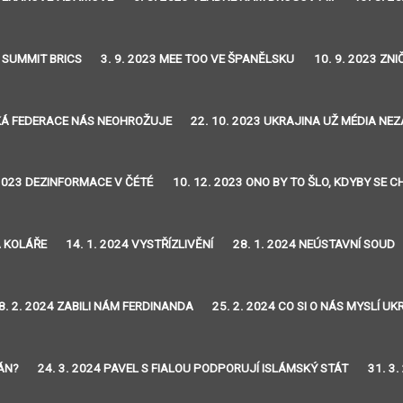
3 SUMMIT BRICS
3. 9. 2023 MEE TOO VE ŠPANĚLSKU
10. 9. 2023 ZN
SKÁ FEDERACE NÁS NEOHROŽUJE
22. 10. 2023 UKRAJINA UŽ MÉDIA NE
 2023 DEZINFORMACE V ČÉTÉ
10. 12. 2023 ONO BY TO ŠLO, KDYBY SE 
A KOLÁŘE
14. 1. 2024 VYSTŘÍZLIVĚNÍ
28. 1. 2024 NEÚSTAVNÍ SOUD
8. 2. 2024 ZABILI NÁM FERDINANDA
25. 2. 2024 CO SI O NÁS MYSLÍ UK
TÁN?
24. 3. 2024 PAVEL S FIALOU PODPORUJÍ ISLÁMSKÝ STÁT
31. 3