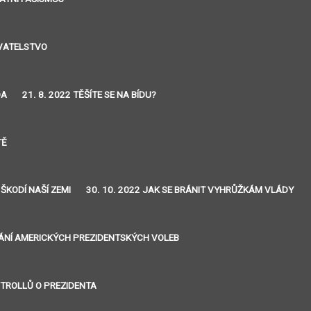
YVATELSTVO
DA
21. 8. 2022 TĚŠÍTE SE NA BÍDU?
TĚ
 ŠKODÍ NAŠÍ ZEMI
30. 10. 2022 JAK SE BRÁNIT VYHRŮŽKÁM VLÁDY
VÁNÍ AMERICKÝCH PREZIDENTSKÝCH VOLEB
J TROLLŮ O PREZIDENTA