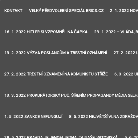
KONTAKT
VELKÝ PŘEDVOLEBNÍ SPECIÁL BRICS.CZ
2. 1. 2022 N
16. 1. 2022 HITLER SI VZPOMNĚL NA ČAPKA
23. 1. 2022 – VLÁDA, 
13. 2. 2022 VÝZVA POSLANCŮM A TRESTNÍ OZNÁMENÍ
27. 2. 2022
27. 2. 2022 TRESTNÍ OZNÁMENÍ NA KOMUNISTU STŘÍŽE
6. 3. 2022
13. 3. 2022 PROKURÁTORSKÝ PUČ, ŠÍŘENÍM PROPAGANDY MÉDIA SEL
1. 5. 2022 SANKCE NEFUNGUJÍ
8. 5. 2022 NEJVĚTŠÍ VLNA ZDRAŽO
29. 5. 2022 PRAVDA JE JENOM JEDNA, TA NAŠE, WITOWSKÁ
5. 6. 