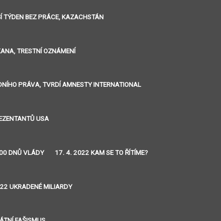
LŠÍ TÝDEN BEZ PRÁCE, KAZACHSTÁN
IKANA, TRESTNÍ OZNÁMENÍ
ÁRODNÍHO PRÁVA, TVRDÍ AMNESTY INTERNATIONAL
REZENTANTŮ USA
 100 DNŮ VLÁDY
17. 4. 2022 KAM SE TO ŘÍTÍME?
2022 UKRADENÉ MILIARDY
RÁTNÍ FAŠISMUS