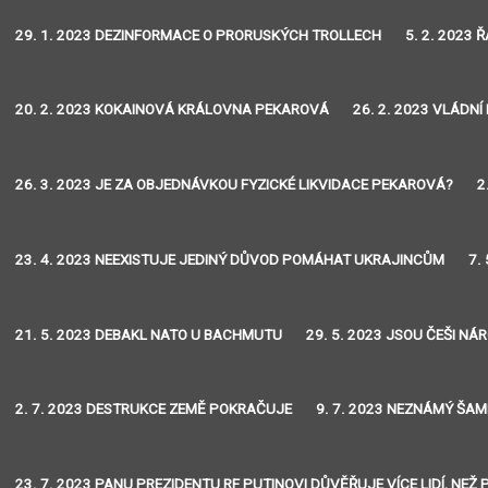
29. 1. 2023 DEZINFORMACE O PRORUSKÝCH TROLLECH
5. 2. 2023 
20. 2. 2023 KOKAINOVÁ KRÁLOVNA PEKAROVÁ
26. 2. 2023 VLÁDNÍ
26. 3. 2023 JE ZA OBJEDNÁVKOU FYZICKÉ LIKVIDACE PEKAROVÁ?
2
23. 4. 2023 NEEXISTUJE JEDINÝ DŮVOD POMÁHAT UKRAJINCŮM
7.
21. 5. 2023 DEBAKL NATO U BACHMUTU
29. 5. 2023 JSOU ČEŠI NÁ
2. 7. 2023 DESTRUKCE ZEMĚ POKRAČUJE
9. 7. 2023 NEZNÁMÝ ŠAM
23. 7. 2023 PANU PREZIDENTU RF PUTINOVI DŮVĚŘUJE VÍCE LIDÍ, N