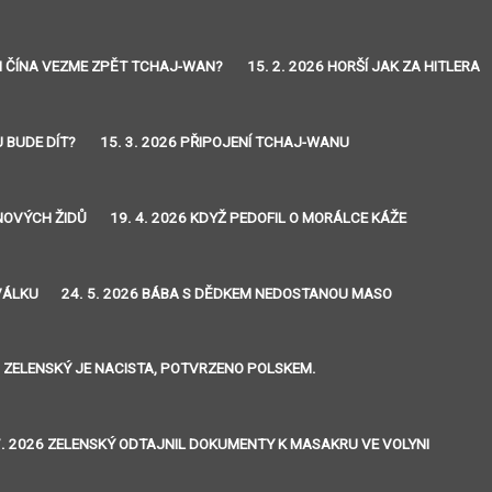
 SI ČÍNA VEZME ZPĚT TCHAJ-WAN?
15. 2. 2026 HORŠÍ JAK ZA HITLERA
U BUDE DÍT?
15. 3. 2026 PŘIPOJENÍ TCHAJ-WANU
INOVÝCH ŽIDŮ
19. 4. 2026 KDYŽ PEDOFIL O MORÁLCE KÁŽE
VÁLKU
24. 5. 2026 BÁBA S DĚDKEM NEDOSTANOU MASO
26 ZELENSKÝ JE NACISTA, POTVRZENO POLSKEM.
7. 2026 ZELENSKÝ ODTAJNIL DOKUMENTY K MASAKRU VE VOLYNI