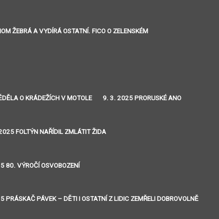
ENOM ŽEBRÁ A VYDÍRÁ OSTATNÍ. FICO O ZELENSKÉM
 VĚDĚLA O KRÁDEŽÍCH V MOTOLE
9. 3. 2025 PRORUSKÉ ANO
 2025 FOLTÝN NAŘÍDIL ZMLÁTIT ŽIDA
25 80. VÝROČÍ OSVOBOZENÍ
25 PRÁSKAČ PÁVEK – DĚTI I OSTATNÍ Z LIDIC ZEMŘELI DOBROVOLNĚ