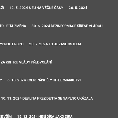
LŽÍ
12. 5. 2024 S EU NA VĚČNÉ ČASY
26. 5. 2024
 TO JE TA ZMĚNA
30. 6. 2024 DEZINFORMACE ŠÍŘENÉ VLÁDOU
 VYPNOUT ROPU
28. 7. 2024 TO JE ZASE OSTUDA
4 ZA KRITIKU VLÁDY PŘEDVOLÁNÍ
Y?
6. 10. 2024 KOLIK PŘISPĚLY HITLERMARKETY?
10. 11. 2024 DEBILITA PREZIDENTA SE NAPLNO UKÁZALA
SE VŠÍM
15. 12. 2024 NENÍ DÍRA JAKO DÍRA