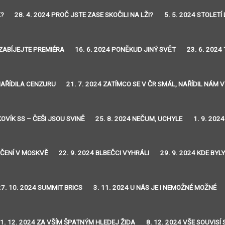
K?
28. 4. 2024 PROČ JSTE ZASE SKOČILI NA LŽI?
5. 5. 2024 STOLETÍ 
EZABÍJEJTE PREMIÉRA
16. 6. 2024 PONĚKUD JINÝ SVĚT
23. 6. 2024
 NAŘÍDILA CENZURU
21. 7. 2024 ZATÍMCO SE V ČR SMÁL, NAŘÍDIL NÁM
KOVÍK SS – ČEŠI JSOU SVINĚ
25. 8. 2024 NEČUM, UCHYLE
1. 9. 202
VIČENÍ V MOSKVĚ
22. 9. 2024 BLBEČCI VYHRÁLI
29. 9. 2024 KDE BYL
27. 10. 2024 SUMMIT BRICS
3. 11. 2024 U NÁS JE I NEMOŽNÉ MOŽNÉ
1. 12. 2024 ZA VŠÍM ŠPATNÝM HLEDEJ ŽIDA
8. 12. 2024 VŠE SOUVISÍ 