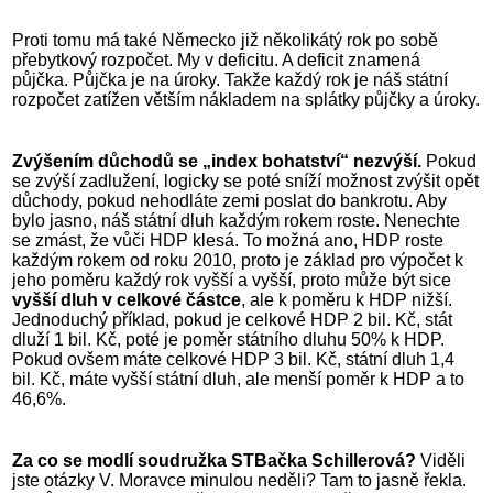
Proti tomu má také Německo již několikátý rok po sobě
přebytkový rozpočet. My v deficitu. A deficit znamená
půjčka. Půjčka je na úroky. Takže každý rok je náš státní
rozpočet zatížen větším nákladem na splátky půjčky a úroky.
Zvýšením důchodů se „index bohatství“ nezvýší.
Pokud
se zvýší zadlužení, logicky se poté sníží možnost zvýšit opět
důchody, pokud nehodláte zemi poslat do bankrotu. Aby
bylo jasno, náš státní dluh každým rokem roste. Nenechte
se zmást, že vůči HDP klesá. To možná ano, HDP roste
každým rokem od roku 2010, proto je základ pro výpočet k
jeho poměru každý rok vyšší a vyšší, proto může být sice
vyšší dluh v celkové částce
, ale k poměru k HDP nižší.
Jednoduchý příklad, pokud je celkové HDP 2 bil. Kč, stát
dluží 1 bil. Kč, poté je poměr státního dluhu 50% k HDP.
Pokud ovšem máte celkové HDP 3 bil. Kč, státní dluh 1,4
bil. Kč, máte vyšší státní dluh, ale menší poměr k HDP a to
46,6%.
Za co se modlí soudružka STBačka Schillerová?
Viděli
jste otázky V. Moravce minulou neděli? Tam to jasně řekla.