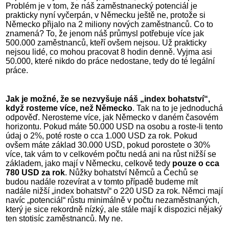
Problém je v tom, že náš zaměstnanecký potenciál je
prakticky nyní vyčerpán, v Německu ještě ne, protože si
Německo přijalo na 2 miliony nových zaměstnanců. Co to
znamená? To, že jenom náš průmysl potřebuje více jak
500.000 zaměstnanců, kteří ovšem nejsou. Už prakticky
nejsou lidé, co mohou pracovat 8 hodin denně. Vyjma asi
50.000, které nikdo do práce nedostane, tedy do té legální
práce.
Jak je možné, že se nezvyšuje náš „index bohatství“,
když rosteme více, než Německo
. Tak na to je jednoduchá
odpověď. Nerosteme více, jak Německo v daném časovém
horizontu. Pokud máte 50.000 USD na osobu a roste-li tento
údaj o 2%, poté roste o cca 1.000 USD za rok. Pokud
ovšem máte základ 30.000 USD, pokud porostete o 30%
více, tak vám to v celkovém počtu nedá ani na růst nižší se
základem, jako mají v Německu, celkově tedy
pouze o cca
780 USD za rok
. Nůžky bohatství Němců a Čechů se
budou nadále rozevírat a v tomto případě budeme mít
nadále nižší „index bohatství“ o 220 USD za rok. Němci mají
navíc „potenciál“ růstu minimálně v počtu nezaměstnaných,
který je sice rekordně nízký, ale stále mají k dispozici nějaký
ten stotisíc zaměstnanců. My ne.