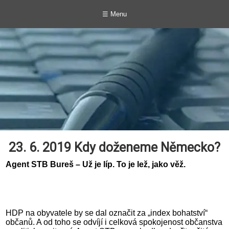
☰ Menu
23. 6. 2019 Kdy doženeme Německo?
Agent STB Bureš – Už je líp. To je lež, jako věž.
HDP na obyvatele by se dal označit za „index bohatství“
občanů. A od toho se odvíjí i celková spokojenost občanstva