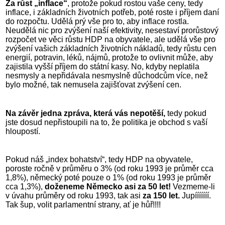
Za růst „inflace“
, protože pokud rostou vaše ceny, tedy
inflace, i základních životních potřeb, poté roste i příjem daní
do rozpočtu. Udělá prý vše pro to, aby inflace rostla.
Neudělá nic pro zvýšení naší efektivity, nesestaví prorůstový
rozpočet ve věci růstu HDP na obyvatele, ale udělá vše pro
zvýšení vašich základních životních nákladů, tedy růstu cen
energií, potravin, léků, nájmů, protože to ovlivnit může, aby
zajistila vyšší příjem do státní kasy. No, kdyby neplatila
nesmysly a nepřidávala nesmyslně důchodcům více, než
bylo možné, tak nemusela zajišťovat zvýšení cen.
Na závěr jedna zpráva, která vás nepotěší,
tedy pokud
jste dosud nepřistoupili na to, že politika je obchod s vaší
hloupostí.
Pokud náš „index bohatství“, tedy HDP na obyvatele,
poroste ročně v průměru o 3% (od roku 1993 je průměr cca
1,8%), německý poté pouze o 1% (od roku 1993 je průměr
cca 1,3%),
doženeme Německo asi za 50 let!
Vezmeme-li
v úvahu průměry od roku 1993, tak asi
za 150 let.
Jupííííííí.
Tak šup, volit parlamentní strany, ať je hůř!!!!