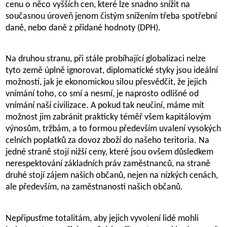
cenu o něco vyšších cen, které lze snadno snížit na
současnou úroveň jenom čistým snížením třeba spotřební
daně, nebo daně z přidané hodnoty (DPH).
Na druhou stranu, při stále probíhající globalizaci nelze
tyto země úplně ignorovat, diplomatické styky jsou ideální
možností, jak je ekonomickou silou přesvědčit, že jejich
vnímání toho, co smí a nesmí, je naprosto odlišné od
vnímání naší civilizace. A pokud tak neučiní, máme mít
možnost jim zabránit prakticky téměř všem kapitálovým
výnosům, tržbám, a to formou především uvalení vysokých
celních poplatků za dovoz zboží do našeho teritoria. Na
jedné straně stojí nižší ceny, které jsou ovšem důsledkem
nerespektování základních práv zaměstnanců, na straně
druhé stojí zájem našich občanů, nejen na nízkých cenách,
ale především, na zaměstnanosti našich občanů.
Nepřipusťme totalitám, aby jejich vyvolení lidé mohli