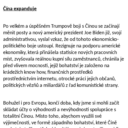
Čína expanduje
Po velkém a úspěšném Trumpově boji s Čínou se začínají
měnit posty a nový americký prezident Joe Biden již, svojí
administrativou, vyslal vzkaz, že od tohoto ekonomicko-
politického boje ustoupí. Rezignuje na podporu americké
ekonomiky, která přinášela statisíce nových pracovních
míst, zvyšovala reálnou kupní sílu zaměstnanců, chránila je
před vlivem mocnosti, jejíž bohatství je založeno na
krádežích know how, finančních prostředků
prostřednictvím internetu, otrocké práci jejich občanů,
politických vězňů a miliardářů z řad komunistické strany.
Bohužel i pro Evropu, končí doba, kdy jsme si mohli začít
skládat účty o výhodnosti a nevýhodnosti spolupráce s
totalitní Čínou. Místo toho, abychom využili své
výjimečnosti, ve formě západního bohatství, které Číně