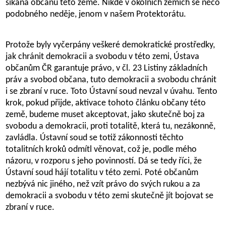
šikana občanů této země. Nikde v okolních zemích se něco
podobného neděje, jenom v našem Protektorátu.
Protože byly vyčerpány veškeré demokratické prostředky,
jak chránit demokracii a svobodu v této zemi, Ústava
občanům ČR garantuje právo, v čl. 23 Listiny základních
práv a svobod občana, tuto demokracii a svobodu chránit
i se zbraní v ruce. Toto Ústavní soud nevzal v úvahu. Tento
krok, pokud přijde, aktivace tohoto článku občany této
země, budeme muset akceptovat, jako skutečně boj za
svobodu a demokracii, proti totalitě, která tu, nezákonně,
zavládla. Ústavní soud se totiž zákonnosti těchto
totalitních kroků odmítl věnovat, což je, podle mého
názoru, v rozporu s jeho povinností. Dá se tedy říci, že
Ústavní soud hájí totalitu v této zemi. Poté občanům
nezbývá nic jiného, než vzít právo do svých rukou a za
demokracii a svobodu v této zemi skutečně jít bojovat se
zbraní v ruce.