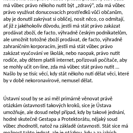
má vůbec právo někoho nutit být „zdravý“, zda má vůbec
právo využívat donucovacích prostředků vůči občanům,
aby je donutil zakrývat si obličej, nosit něco, co odmítají,
ať již z jakéhokoliv důvodu, jestli má stát právo zakázat
prodávat zboží, de facto, výhradně českým podnikatelům,
ale umožnit totožné zboží prodávat, de facto, výhradně
zahraničním korporacím, jestli má stát vůbec právo
zakázat vyučování ve školák, nebo naopak, právo nutit
rodiče, aby dětem platili internet, pořizovali počítače, aby
se mohly učit on-line, zda má vůbec stát právo nutit …
Našlo by se tisíc věcí, kdy stát někoho nutí dělat věci, které
by v době nekoronavirové, nemusel dělat.
Ústavní soud by se asi měl primárně věnovat právě
otázkám ústavnosti takových kroků, sice je Ústava
umožňuje, ale dosud nebyl případ, kdy by takové jednání,
hodné skutečně Gestapa a Protektorátu, nějaký soud
vůbec zhodnotil, natož na základě ústavnosti. Stát sice má