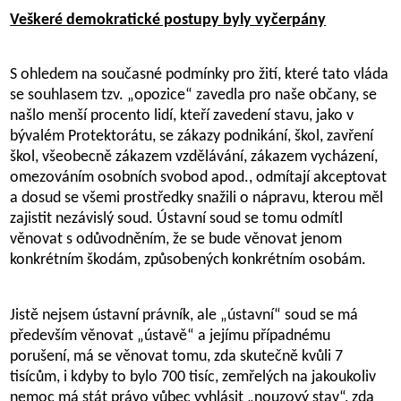
Veškeré demokratické postupy byly vyčerpány
S ohledem na současné podmínky pro žití, které tato vláda
se souhlasem tzv. „opozice“ zavedla pro naše občany, se
našlo menší procento lidí, kteří zavedení stavu, jako v
bývalém Protektorátu, se zákazy podnikání, škol, zavření
škol, všeobecně zákazem vzdělávání, zákazem vycházení,
omezováním osobních svobod apod., odmítají akceptovat
a dosud se všemi prostředky snažili o nápravu, kterou měl
zajistit nezávislý soud. Ústavní soud se tomu odmítl
věnovat s odůvodněním, že se bude věnovat jenom
konkrétním škodám, způsobených konkrétním osobám.
Jistě nejsem ústavní právník, ale „ústavní“ soud se má
především věnovat „ústavě“ a jejímu případnému
porušení, má se věnovat tomu, zda skutečně kvůli 7
tisícům, i kdyby to bylo 700 tisíc, zemřelých na jakoukoliv
nemoc má stát právo vůbec vyhlásit „nouzový stav“, zda