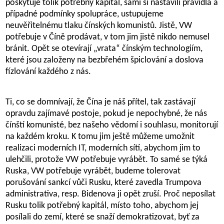
poskytuje tolik potřebný kapitál, sami si nastavili pravidla a
případné podmínky spolupráce, ustupujeme
neuvěřitelnému tlaku čínských komunistů. Jistě, VW
potřebuje v Číně prodávat, v tom jim jistě nikdo nemusel
bránit. Opět se otevírají „vrata“ čínským technologiím,
které jsou založeny na bezbřehém špiclování a doslova
fízlování každého z nás.
Ti, co se domnívají, že Čína je náš přítel, tak zastávají
opravdu zajímavé postoje, pokud je nepochybné, že nás
čínští komunisté, bez našeho vědomí i souhlasu, monitorují
na každém kroku. K tomu jim ještě můžeme umožnit
realizaci moderních IT, moderních sítí, abychom jim to
ulehčili, protože VW potřebuje vyrábět. To samé se týká
Ruska, VW potřebuje vyrábět, budeme tolerovat
porušování sankcí vůči Rusku, které zavedla Trumpova
administrativa, resp. Bidenova ji opět zruší. Proč neposílat
Rusku tolik potřebný kapitál, místo toho, abychom jej
posílali do zemí, které se snaží demokratizovat, byť za