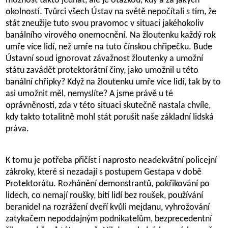
možnost takto jednat, ale je otázkou, kdy a za jakých
okolností. Tvůrci všech Ústav na světě nepočítali s tím, že
stát zneužije tuto svou pravomoc v situaci jakéhokoliv
banálního virového onemocnění. Na žloutenku každý rok
umře více lidí, než umře na tuto čínskou chřipečku. Bude
Ústavní soud ignorovat závažnost žloutenky a umožní
státu zavádět protektorátní činy, jako umožnil u této
banální chřipky? Když na žloutenku umře více lidí, tak by to
asi umožnit měl, nemyslíte? A jsme právě u té
oprávněnosti, zda v této situaci skutečně nastala chvíle,
kdy takto totalitně mohl stát porušit naše základní lidská
práva.
K tomu je potřeba přičíst i naprosto neadekvátní policejní
zákroky, které si nezadají s postupem Gestapa v době
Protektorátu. Rozhánění demonstrantů, pokřikování po
lidech, co nemají roušky, bití lidí bez roušek, používání
beranidel na rozrážení dveří kvůli mejdanu, vyhrožování
zatykačem nepoddajným podnikatelům, bezprecedentní