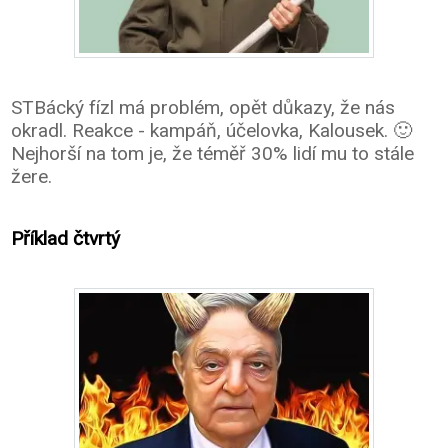
STBácký fízl má problém, opět důkazy, že nás
okradl. Reakce - kampáň, účelovka, Kalousek. 🙂
Nejhorší na tom je, že téměř 30% lidí mu to stále
žere.
Příklad čtvrtý