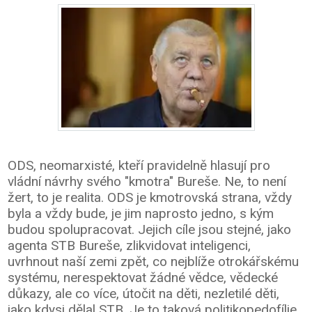
ODS, neomarxisté, kteří pravidelně hlasují pro
vládní návrhy svého "kmotra" Bureše. Ne, to není
žert, to je realita. ODS je kmotrovská strana, vždy
byla a vždy bude, je jim naprosto jedno, s kým
budou spolupracovat. Jejich cíle jsou stejné, jako
agenta STB Bureše, zlikvidovat inteligenci,
uvrhnout naší zemi zpět, co nejblíže otrokářskému
systému, nerespektovat žádné vědce, vědecké
důkazy, ale co více, útočit na děti, nezletilé děti,
jako kdysi dělal STB. Je to taková politikopedofílie.