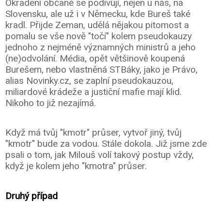
Okradení občané se podivují, nejen u nás, na
Slovensku, ale už i v Německu, kde Bureš také
kradl. Přijde Zeman, udělá nějakou pitomost a
pomalu se vše nově "točí" kolem pseudokauzy
jednoho z nejméně významných ministrů a jeho
(ne)odvolání. Média, opět většinově koupená
Burešem, nebo vlastněná STBáky, jako je Právo,
alias Novinky.cz, se zaplní pseudokauzou,
miliardové krádeže a justiční mafie mají klid.
Nikoho to již nezajímá.
Když má tvůj "kmotr" průser, vytvoř jiný, tvůj
"kmotr" bude za vodou. Stále dokola. Již jsme zde
psali o tom, jak Milouš volí takový postup vždy,
když je kolem jeho "kmotra" průser.
Druhý případ