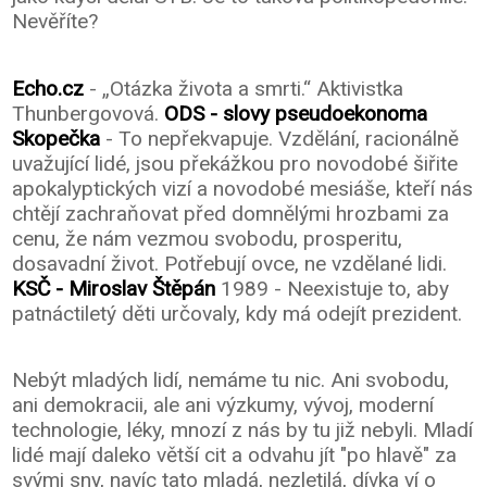
Nevěříte?
Echo.cz
- „Otázka života a smrti.“ Aktivistka
Thunbergovová.
ODS - slovy pseudoekonoma
Skopečka
- To nepřekvapuje. Vzdělání, racionálně
uvažující lidé, jsou překážkou pro novodobé šiřite
apokalyptických vizí a novodobé mesiáše, kteří nás
chtějí zachraňovat před domnělými hrozbami za
cenu, že nám vezmou svobodu, prosperitu,
dosavadní život. Potřebují ovce, ne vzdělané lidi.
KSČ - Miroslav Štěpán
1989 - Neexistuje to, aby
patnáctiletý děti určovaly, kdy má odejít prezident.
Nebýt mladých lidí, nemáme tu nic. Ani svobodu,
ani demokracii, ale ani výzkumy, vývoj, moderní
technologie, léky, mnozí z nás by tu již nebyli. Mladí
lidé mají daleko větší cit a odvahu jít "po hlavě" za
svými sny, navíc tato mladá, nezletilá, dívka ví o