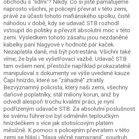
obchodu s "lidmi"? Nikdy. Co si jistě pamatujeme
naprosto všichni, je policejní převrat v této zemi,
právě za účasti tohoto mafiánského spolku, čistě
náhodou v době, kdy se udavač STB rozhodl
vstoupit do politiky a převzít absolutní moc v této
zemi. Výsledkem tohoto zásahu jsou nezdaněné
kabelky paní Nagyové v hodnotě pár kaček.
Nezaplatila daně, má být potrestána. Všichni také
víme, že byla ve vyšetřovací vazbě. Udavač STB
tam ovšem není, přestože například prokazatelně
manipuloval s dokumenty ve výše uvedené kauze
Čapí hnízdo, které se "záhadně" ztratily.
Bezvýznamný policista, který naši zemi, všechny
daňové poplatníky, stál miliony korun, aniž by
odvedl alespoň trochu kvalitní práci, je nyní
podřízeným udavače STB. Za absolutní poslušnost
ke svému führerovi byl odměněn teploučkým
hnízdečkem s více jak stotisícovým platem
měsíčně. K pomoci s policejním převratem v této
zemi se hlásí i "hlava věčně namazaná", soudruh