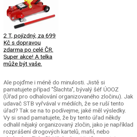
2 T, pojízdný, za 699
Kč s dopravou
zdarma po celé ČR.
Super akce! A telka
může být vaše.
Ale pojďme i méně do minulosti. Jistě si
pamatujete případ "Šlachta", bývalý šéf ÚOOZ
(Úřad pro odhalování organizovaného zločinu). Jak
udavač STB vyřvával v médiích, že se ruší tento
úřad? Tak se na to podívejme, jaké měl výsledky.
Vy si snad pamatujete, že by tento úřad někdy
odhalil nějaký organizovaný zločin, jako je například
rozprášení drogových kartelů, mafií, nebo