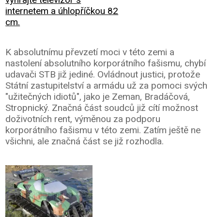
internetem a úhlopříčkou 82
cm.
K absolutnímu převzetí moci v této zemi a
nastolení absolutního korporátního fašismu, chybí
udavači STB již jediné. Ovládnout justici, protože
Státní zastupitelství a armádu už za pomoci svých
"užitečných idiotů", jako je Zeman, Bradáčová,
Stropnický. Značná část soudců již cítí možnost
doživotních rent, výměnou za podporu
korporátního fašismu v této zemi. Zatím ještě ne
všichni, ale značná část se již rozhodla.