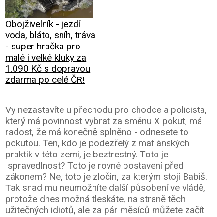
Obojživelník - jezdí
voda, bláto, sníh, tráva
- super hračka pro
malé i velké kluky za
1.090 Kč s dopravou
zdarma po celé ČR!
Vy nezastavíte u přechodu pro chodce a policista,
který má povinnost vybrat za směnu X pokut, má
radost, že má konečně splněno - odnesete to
pokutou. Ten, kdo je podezřelý z mafiánských
praktik v této zemi, je beztrestný. Toto je
spravedlnost? Toto je rovné postavení před
zákonem? Ne, toto je zločin, za kterým stojí Babiš.
Tak snad mu neumožníte další působení ve vládě,
protože dnes možná tleskáte, na straně těch
užitečných idiotů, ale za pár měsíců můžete začít