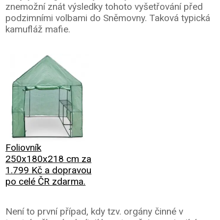
znemožní znát výsledky tohoto vyšetřování před
podzimními volbami do Sněmovny. Taková typická
kamufláž mafie.
Foliovník
250x180x218 cm za
1.799 Kč a dopravou
po celé ČR zdarma.
Není to první případ, kdy tzv. orgány činné v