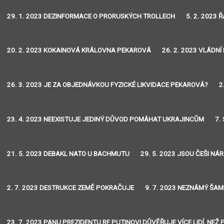
29. 1. 2023 DEZINFORMACE O PRORUSKÝCH TROLLECH
5. 2. 2023 
20. 2. 2023 KOKAINOVÁ KRÁLOVNA PEKAROVÁ
26. 2. 2023 VLÁDNÍ
26. 3. 2023 JE ZA OBJEDNÁVKOU FYZICKÉ LIKVIDACE PEKAROVÁ?
2
23. 4. 2023 NEEXISTUJE JEDINÝ DŮVOD POMÁHAT UKRAJINCŮM
7.
21. 5. 2023 DEBAKL NATO U BACHMUTU
29. 5. 2023 JSOU ČEŠI NÁ
2. 7. 2023 DESTRUKCE ZEMĚ POKRAČUJE
9. 7. 2023 NEZNÁMÝ ŠAM
23. 7. 2023 PANU PREZIDENTU RF PUTINOVI DŮVĚŘUJE VÍCE LIDÍ, N