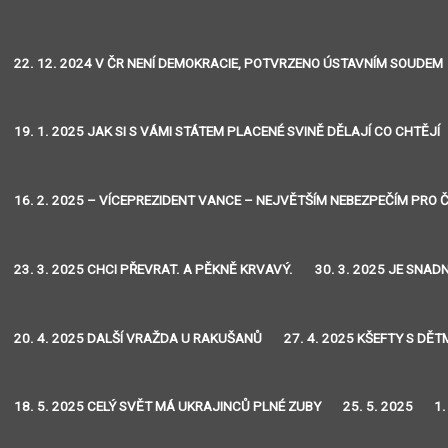
22. 12. 2024 V ČR NENÍ DEMOKRACIE, POTVRZENO ÚSTAVNÍM SOUDEM
19. 1. 2025 JAK SI S VÁMI STÁTEM PLACENÉ SVINĚ DĚLAJÍ CO CHTĚJÍ
16. 2. 2025 – VÍCEPREZIDENT VANCE – NEJVĚTŠÍM NEBEZPEČÍM PRO Č
23. 3. 2025 CHCI PŘEVRAT. A PĚKNĚ KRVAVÝ.
30. 3. 2025 JE SNA
20. 4. 2025 DALŠÍ VRAŽDA U RAKUŠANŮ
27. 4. 2025 KŠEFTY S DĚT
18. 5. 2025 CELÝ SVĚT MÁ UKRAJINCŮ PLNÉ ZUBY
25. 5. 2025
1.