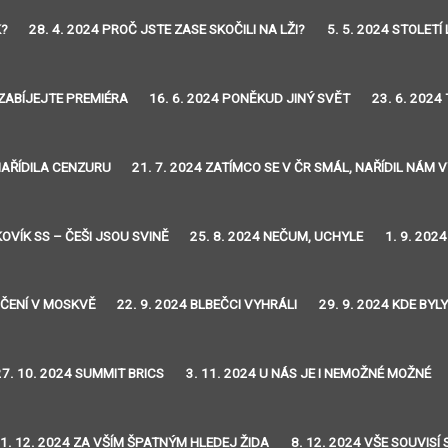
K?
28. 4. 2024 PROČ JSTE ZASE SKOČILI NA LŽI?
5. 5. 2024 STOLETÍ 
EZABÍJEJTE PREMIÉRA
16. 6. 2024 PONĚKUD JINÝ SVĚT
23. 6. 2024
 NAŘÍDILA CENZURU
21. 7. 2024 ZATÍMCO SE V ČR SMÁL, NAŘÍDIL NÁM
KOVÍK SS – ČEŠI JSOU SVINĚ
25. 8. 2024 NEČUM, UCHYLE
1. 9. 202
VIČENÍ V MOSKVĚ
22. 9. 2024 BLBEČCI VYHRÁLI
29. 9. 2024 KDE BYL
27. 10. 2024 SUMMIT BRICS
3. 11. 2024 U NÁS JE I NEMOŽNÉ MOŽNÉ
1. 12. 2024 ZA VŠÍM ŠPATNÝM HLEDEJ ŽIDA
8. 12. 2024 VŠE SOUVISÍ 