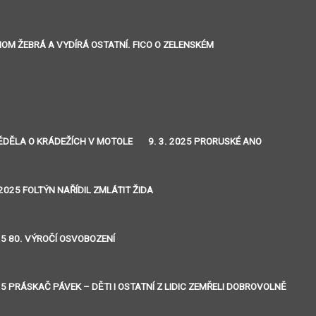
ENOM ŽEBRÁ A VYDÍRÁ OSTATNÍ. FICO O ZELENSKÉM
 VĚDĚLA O KRÁDEŽÍCH V MOTOLE
9. 3. 2025 PRORUSKÉ ANO
 2025 FOLTÝN NAŘÍDIL ZMLÁTIT ŽIDA
25 80. VÝROČÍ OSVOBOZENÍ
25 PRÁSKAČ PÁVEK – DĚTI I OSTATNÍ Z LIDIC ZEMŘELI DOBROVOLNĚ