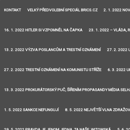
KONTAKT
VELKÝ PŘEDVOLEBNÍ SPECIÁL BRICS.CZ
2. 1. 2022 N
16. 1. 2022 HITLER SI VZPOMNĚL NA ČAPKA
23. 1. 2022 – VLÁDA, 
13. 2. 2022 VÝZVA POSLANCŮM A TRESTNÍ OZNÁMENÍ
27. 2. 2022
27. 2. 2022 TRESTNÍ OZNÁMENÍ NA KOMUNISTU STŘÍŽE
6. 3. 2022
13. 3. 2022 PROKURÁTORSKÝ PUČ, ŠÍŘENÍM PROPAGANDY MÉDIA SEL
1. 5. 2022 SANKCE NEFUNGUJÍ
8. 5. 2022 NEJVĚTŠÍ VLNA ZDRAŽO
29. 5. 2022 PRAVDA JE JENOM JEDNA, TA NAŠE, WITOWSKÁ
5. 6. 