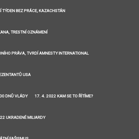
LŠÍ TÝDEN BEZ PRÁCE, KAZACHSTÁN
IKANA, TRESTNÍ OZNÁMENÍ
ÁRODNÍHO PRÁVA, TVRDÍ AMNESTY INTERNATIONAL
REZENTANTŮ USA
 100 DNŮ VLÁDY
17. 4. 2022 KAM SE TO ŘÍTÍME?
2022 UKRADENÉ MILIARDY
RÁTNÍ FAŠISMUS