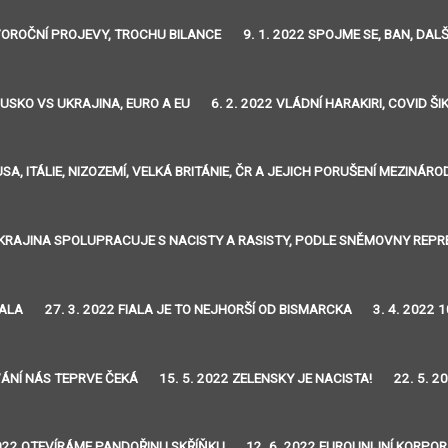
OVOROČNÍ PROJEVY, TROCHU BILANCE
9. 1. 2022 SPOJME SE, BAN, DA
RUSKO VS UKRAJINA, EURO A EU
6. 2. 2022 VLÁDNÍ HARAKIRI, COVID Š
 USA, ITÁLIE, NIZOZEMÍ, VELKÁ BRITÁNIE, ČR A JEJICH PORUŠENÍ MEZIN
 UKRAJINA SPOLUPRACUJE S NACISTY A RASISTY, PODLE SNĚMOVNY REP
HALA
27. 3. 2022 FIALA JE TO NEJHORŠÍ OD BISMARCKA
3. 4. 2022
VÁNÍ NÁS TEPRVE ČEKÁ
15. 5. 2022 ZELENSKY JE NACISTA!
22. 5. 
2022 OTEVÍRÁME PANDOŘINU SKŘÍŇKU
12. 6. 2022 EUROUNIJNÍ KORPO