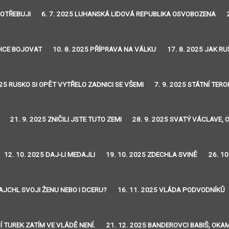
POTŘEBUJI
6. 7. 2025 LUHANSKÁ LIDOVÁ REPUBLIKA OSVOBOZENA
CHCE BOJOVAT
10. 8. 2025 PŘÍPRAVA NA VÁLKU
17. 8. 2025 JAK RU
025 RUSKO SI OPĚT VYTŘELO ZADNICI SE VŠEMI
7. 9. 2025 STÁTNÍ TER
21. 9. 2025 ZNIČILI JSTE TUTO ZEMI
28. 9. 2025 SVATÝ VÁCLAVE, 
12. 10. 2025 DAJ-LI MEDAJLI
19. 10. 2025 ZDECHLA SVINĚ
26. 1
AJCHL SVOJI ŽENU NEBO I DCERU?
16. 11. 2025 VLÁDA PODVODNÍKŮ
Í TUREK ZATÍM VE VLÁDĚ NENÍ.
21. 12. 2025 BANDEROVCI BABIŠ, OKA