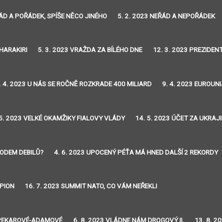
ŘÁD A POŘÁDEK, SPÍŠE NĚCO JINÉHO
5. 2. 2023 NEŘÁD A NEPOŘÁDEK
 HARAKIRI
5. 3. 2023 VRAŽDA ZA BÍLÉHO DNE
12. 3. 2023 PREZIDE
. 4. 2023 U NÁS SE ROČNĚ ROZKRADE 400 MILIARD
9. 4. 2023 EUROUNI
 5. 2023 VELKÉ OKAMŽIKY FIALOVY VLÁDY
14. 5. 2023 ÚČET ZA UKRA
RODEM DEBILŮ?
4. 6. 2023 UPOCENÝ PÉŤA MÁ HNED DALŠÍ 2 REKORDY
PION
16. 7. 2023 SUMMIT NATO, CO VÁM NEŘEKLI
EŽ PEKAROVÉ-ADAMOVÉ
6. 8. 2023 VLÁDNE NÁM DROGOVÝ II.
13. 8. 