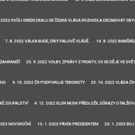
. 2022 KVŮLI GREEN DEALU SE ČESKÁ VLÁDA ROZHODLA DECIMOVAT OB
7. 8. 2022 VÁLKA BUDE, DÍKY FIALOVĚ VLÁDĚ.
14. 8. 2022 BABIŠIÁ
 ZAHRANIČÍ
25. 9. 2022 VOLBY, ZPRÁVY Z FRONTY, CO SE DĚJE VE SVĚ
ÍHO
9. 10. 2022 ČR PODPORUJE TERORISTY
23. 10. 2022 VLÁDA ČR
SKÉ ZOUFALSTVÍ
4. 12. 2022 ELON MUSK PŘEDLOŽIL DŮKAZY O FALŠO
 2023 NOVOROČNÍ
15. 1. 2023 PÁVEK PREZIDENTEM
20. 1. 2023 BO