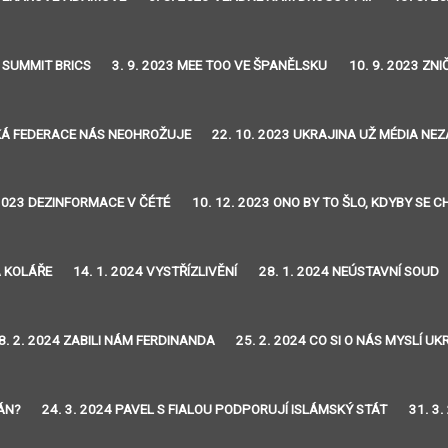
3 SUMMIT BRICS
3. 9. 2023 MEE TOO VE ŠPANĚLSKU
10. 9. 2023 ZN
SKÁ FEDERACE NÁS NEOHROŽUJE
22. 10. 2023 UKRAJINA UŽ MÉDIA NE
 2023 DEZINFORMACE V ČÉTÉ
10. 12. 2023 ONO BY TO ŠLO, KDYBY SE 
A KOLÁŘE
14. 1. 2024 VYSTŘÍZLIVĚNÍ
28. 1. 2024 NEÚSTAVNÍ SOUD
8. 2. 2024 ZABILI NÁM FERDINANDA
25. 2. 2024 CO SI O NÁS MYSLÍ UK
TÁN?
24. 3. 2024 PAVEL S FIALOU PODPORUJÍ ISLÁMSKÝ STÁT
31. 3