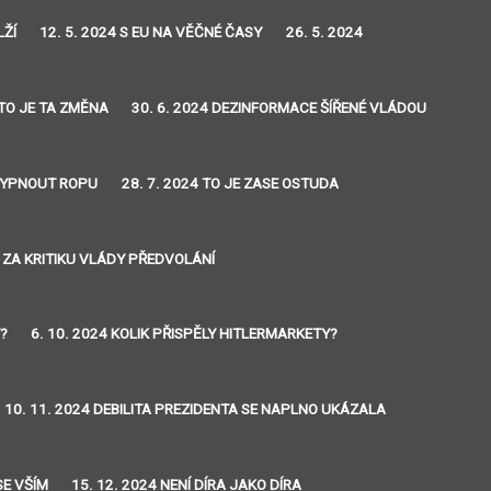
LŽÍ
12. 5. 2024 S EU NA VĚČNÉ ČASY
26. 5. 2024
 TO JE TA ZMĚNA
30. 6. 2024 DEZINFORMACE ŠÍŘENÉ VLÁDOU
 VYPNOUT ROPU
28. 7. 2024 TO JE ZASE OSTUDA
4 ZA KRITIKU VLÁDY PŘEDVOLÁNÍ
Y?
6. 10. 2024 KOLIK PŘISPĚLY HITLERMARKETY?
10. 11. 2024 DEBILITA PREZIDENTA SE NAPLNO UKÁZALA
SE VŠÍM
15. 12. 2024 NENÍ DÍRA JAKO DÍRA