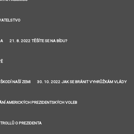
YVATELSTVO
DA
21. 8. 2022 TĚŠÍTE SE NA BÍDU?
TĚ
 ŠKODÍ NAŠÍ ZEMI
30. 10. 2022 JAK SE BRÁNIT VYHRŮŽKÁM VLÁDY
VÁNÍ AMERICKÝCH PREZIDENTSKÝCH VOLEB
J TROLLŮ O PREZIDENTA