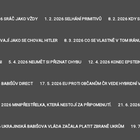
026 SRÁČ JAKO VŽDY
1. 2. 2026 SELHÁNÍ PRIMITIVŮ
8. 2. 2026 KDY
OVAJÍ JAKO SE CHOVAL HITLER
8. 3. 2026 CO SE VLASTNĚ V TOM IRÁN
I
5. 4. 2026 NEUMĚT SI PŘIZNAT CHYBU
12. 4. 2026 KONEC EPSTE
6 BABIŠŮV DIRECT
17. 5. 2026 EU PROTI OBČANŮM ČR VEDE HYBRIDNÍ 
6. 2026 MINIPŘESTŘELKA, KTERÁ NESTOJÍ ZA PŘIPOMENUTÍ.
21. 6. 20
26 UKRAJINSKÁ BABIŠOVA VLÁDA ZAČALA PLATIT ZBRANĚ UKRŮM
19. 