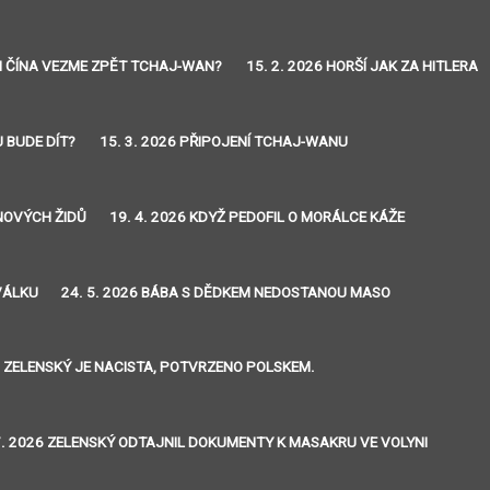
 SI ČÍNA VEZME ZPĚT TCHAJ-WAN?
15. 2. 2026 HORŠÍ JAK ZA HITLERA
U BUDE DÍT?
15. 3. 2026 PŘIPOJENÍ TCHAJ-WANU
INOVÝCH ŽIDŮ
19. 4. 2026 KDYŽ PEDOFIL O MORÁLCE KÁŽE
VÁLKU
24. 5. 2026 BÁBA S DĚDKEM NEDOSTANOU MASO
26 ZELENSKÝ JE NACISTA, POTVRZENO POLSKEM.
7. 2026 ZELENSKÝ ODTAJNIL DOKUMENTY K MASAKRU VE VOLYNI